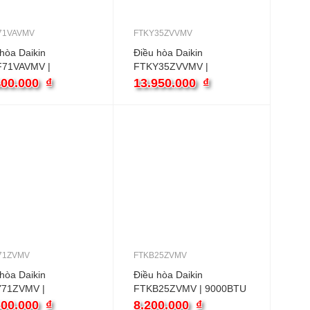
71VAVMV
FTKY35ZVVMV
hòa Daikin
Điều hòa Daikin
71VAVMV |
FTKY35ZVVMV |
0BTU 2 chiều
12000BTU 1 chiều
400.000
₫
13.950.000
₫
ter
inverter
71ZVMV
FTKB25ZVMV
hòa Daikin
Điều hòa Daikin
71ZVMV |
FTKB25ZVMV | 9000BTU
0BTU 1 chiều
1 chiều inverter
600.000
₫
8.200.000
₫