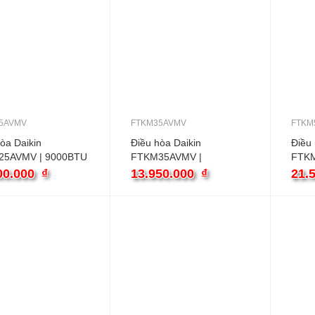
5AVMV
FTKM35AVMV
FTKM
òa Daikin
Điều hòa Daikin
Điều 
25AVMV | 9000BTU
FTKM35AVMV |
FTKM
u inverter
12000BTU 1 chiều
1800
00.000
₫
13.950.000
₫
21.
inverter
inver