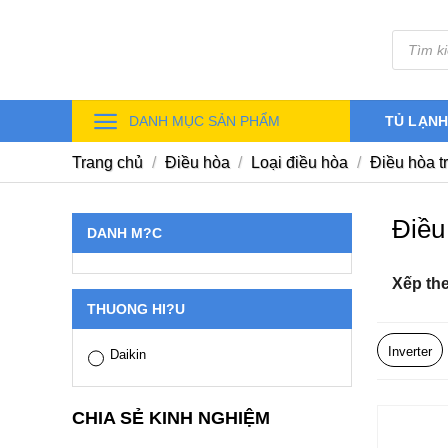
Skip
Tìm
to
kiếm
sản
content
phẩm
DANH MỤC SẢN PHẨM
TỦ LẠN
Trang chủ
/
Điều hòa
/
Loại điều hòa
/
Điều hòa t
Điều
DANH M?C
Xếp th
THUONG HI?U
Inverter
Daikin
CHIA SẺ KINH NGHIỆM