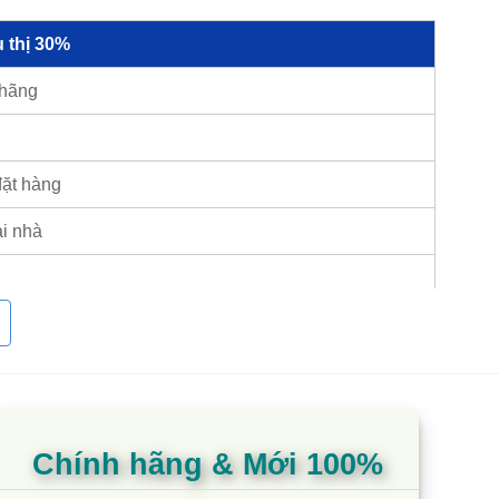
 thị 30%
 hãng
đặt hàng
ại nhà
hòa Đaikin Inverter lớn hàng
Chính hãng & Mới 100%