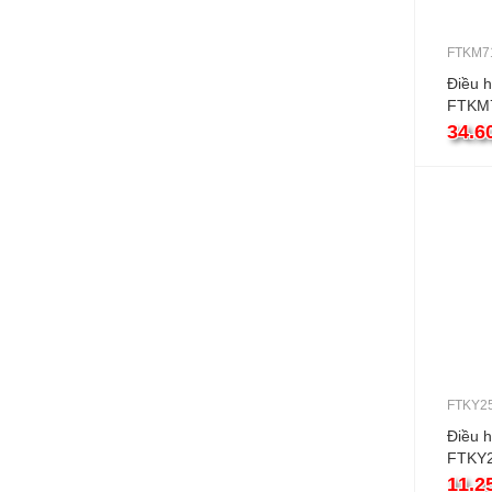
FTKM7
Điều h
FTKM
24000
34.6
invert
FTKY2
Điều h
FTKY2
1 chiề
11.2