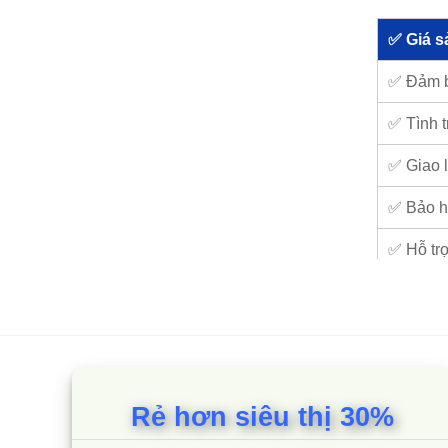
✅ Giá s
✅ Đảm 
✅ Tình t
✅ Giao l
✅ Bảo h
✅ Hỗ trợ
1. Đ
đầu
Rẻ hơn siêu thị 30%