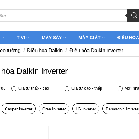
H
TIVI
MÁY SẤY
MÁY GIẶT
ĐIỀU HÒA
reo tường
/
Điều hòa Daikin
/
Điều hòa Daikin Inverter
 hòa Daikin Inverter
eo:
Giá từ thấp - cao
Giá từ cao - thấp
Mới nhấ
Casper inverter
Gree Inverter
LG Inverter
Panasonic Inverte