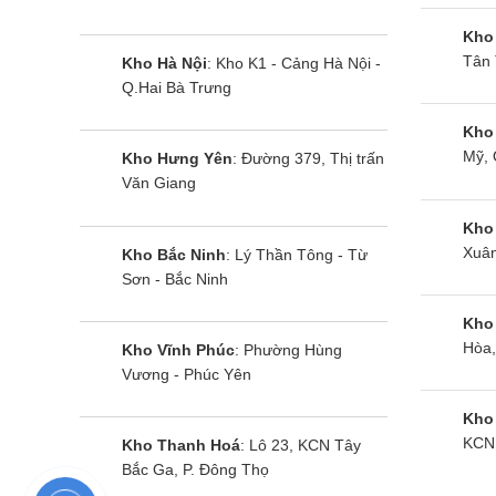
1.1. Đ
Kho
Tân 
Kho Hà Nội
: Kho K1 - Cảng Hà Nội -
Điện Má
Q.Hai Bà Trưng
Toà
Kho
Mỹ, 
Kho Hưng Yên
: Đường 379, Thị trấn
Sản
Văn Giang
Điề
Kho
Xuân
Kho Bắc Ninh
: Lý Thần Tông - Từ
Khô
Sơn - Bắc Ninh
Hoà
Kho
Hòa,
Kho Vĩnh Phúc
: Phường Hùng
Vương - Phúc Yên
Kho
KCN 
Kho Thanh Hoá
: Lô 23, KCN Tây
Bắc Ga, P. Đông Thọ