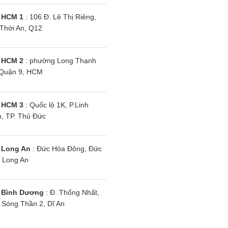
ịa chỉ mua máy lạnh Daikin Inverter
chính
 HCM 1
: 106 Đ. Lê Thị Riêng,
Thới An, Q12
y Siêu Rẻ
là đối tác chiến lược lâu năm của hãng, chúng
n bộ máy điều hòa Đaikin Inverter được nhập khẩu chí
 HCM 2
: phường Long Thạnh
Quận 9, HCM
 phẩm có đầy đủ giấy tờ kiểm định chất lượng
u hòa Daikin Inverter đến tay khách hàng chuẩn mới hoà
 HCM 3
: Quốc lộ 1K, P.Linh
, TP. Thủ Đức
ng bán hàng trưng bày vì chúng tôi không trưng bày s
n tiền 100% nếu sản phẩm bạn nhận được là hàng nhái
 Long An
: Đức Hòa Đông, Đức
 Long An
 Bình Dương
: Đ. Thống Nhất,
Sóng Thần 2, Dĩ An