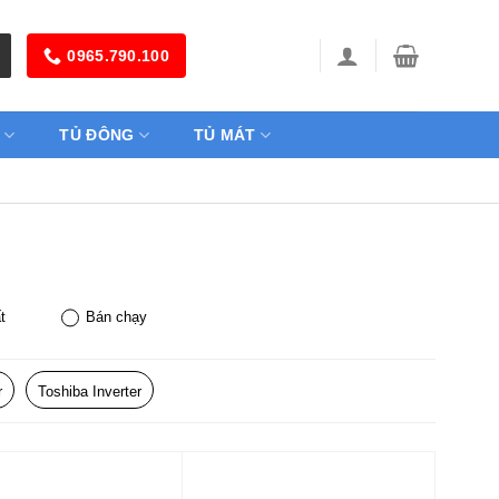
0965.790.100
TỦ ĐÔNG
TỦ MÁT
t
Bán chạy
r
Toshiba Inverter