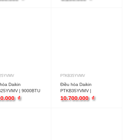
ter
25YVMV
PTKB35YVMV
hòa Daikin
Điều hòa Daikin
25YVMV | 9000BTU
PTKB35YVMV |
ều inverter
12000BTU 1 chiều
00.000
₫
10.700.000
₫
inverter