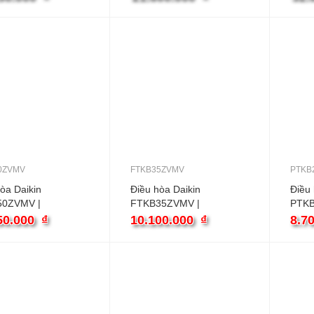
inverter
inver
0ZVMV
FTKB35ZVMV
PTKB
òa Daikin
Điều hòa Daikin
Điều 
50ZVMV |
FTKB35ZVMV |
PTKB
BTU 1 chiều
12000BTU 1 chiều
1 chi
50.000
₫
10.100.000
₫
8.7
er
inverter