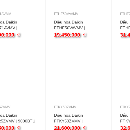
1AVMV
FTHF50VAVMV
FTHF
òa Daikin
Điều hòa Daikin
Điều 
71AVMV |
FTHF50VAVMV |
FTHF
BTU 1 chiều
18000BTU 2 chiều
2420
00.000
₫
19.450.000
₫
31.
er
inverter
inver
5ZVMV
FTKY50ZVMV
FTKY
òa Daikin
Điều hòa Daikin
Điều 
5ZVMV | 9000BTU
FTKY50ZVMV |
FTKY
u inverter
18000BTU 1 chiều
2400
50.000
₫
21.600.000
₫
32.