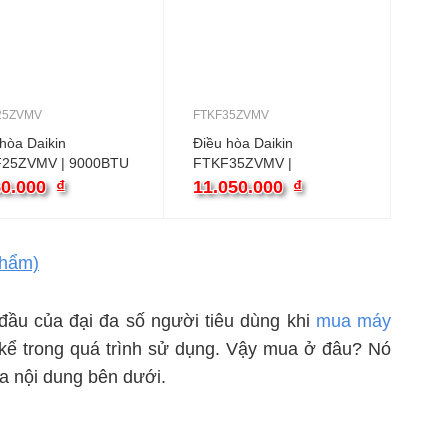
25ZVMV
FTKF35ZVMV
hòa Daikin
Điều hòa Daikin
25ZVMV | 9000BTU
FTKF35ZVMV |
ều inverter
12000BTU 1 chiều
50.000
₫
11.050.000
₫
inverter
hẩm)
 đầu của đại đa số người tiêu dùng khi
mua máy
 kể trong quá trình sử dụng. Vậy mua ở đâu? Nó
a nội dung bên dưới.