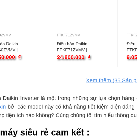
0ZVMV
FTKF71ZVMV
FTKF
òa Daikin
Điều hòa Daikin
Điều 
60ZVMV |
FTKF71ZVMV |
FTKF
BTU 1 chiều
24000BTU 1 chiều
1 chi
50.000
₫
24.800.000
₫
9.0
er
inverter
Xem thêm
(35
Sản p
 Daikin Inverter là một trong những sự lựa chọn hàng
kin
bởi các model này có khả năng tiết kiệm điện đáng
g tiện ích nào không? Cùng chúng tôi tìm hiểu thông qu
máy siêu rẻ cam kết :