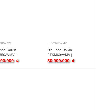
50AVMV
FTKM60AVMV
hòa Daikin
Điều hòa Daikin
50AVMV |
FTKM60AVMV |
0BTU 1 chiều
24000BTU 1 chiều
500.000
₫
30.900.000
₫
ter
inverter