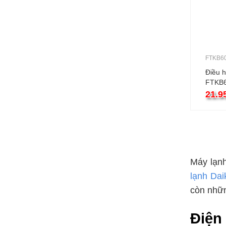
FTKB6
Điều h
FTKB
21000
21.9
invert
Máy lạnh
lạnh Dai
còn nhữn
Điện 