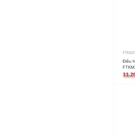
FTKM2
Điều h
FTKM
1 chiề
11.2