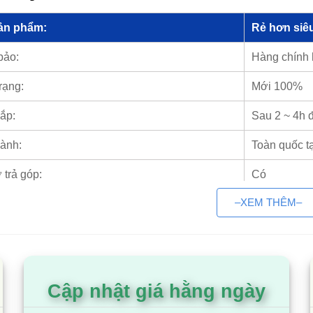
ản phẩm:
Rẻ hơn siêu
bảo:
Hàng chính
rạng:
Mới 100%
ắp:
Sau 2 ~ 4h 
ành:
Toàn quốc t
 trả góp:
Có
–XEM THÊM–
iện Máy Siêu Rẻ là đại lý điều 
Cập nhật giá hằng ngày