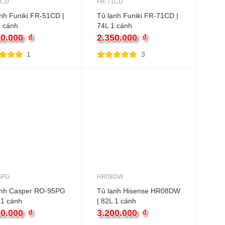
1CD
FR-71CD
nh Funiki FR-51CD |
Tủ lạnh Funiki FR-71CD |
1 cánh
74L 1 cánh
80.000
₫
2.350.000
₫
1
3
trên 5
5.00
3
trên 5
trên
dựa trên
 giá
đánh giá
5PG
HR08DW
ạnh Casper RO-95PG
Tủ lạnh Hisense HR08DW
 1 cánh
| 82L 1 cánh
00.000
₫
3.200.000
₫