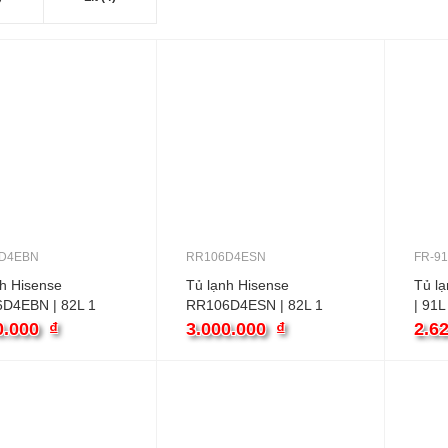
D4EBN
RR106D4ESN
FR-9
nh Hisense
Tủ lạnh Hisense
Tủ l
D4EBN | 82L 1
RR106D4ESN | 82L 1
| 91L
cánh
0.000
₫
3.000.000
₫
2.6