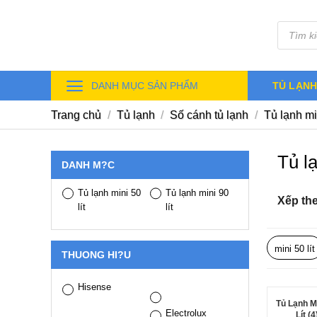
Skip
Tìm
to
kiếm
sản
content
phẩm
DANH MỤC SẢN PHẨM
TỦ LẠN
Trang chủ
/
Tủ lạnh
/
Số cánh tủ lạnh
/
Tủ lạnh mi
Tủ l
DANH M?C
Tủ lạnh mini 50
Tủ lạnh mini 90
Xếp th
lít
lít
mini 50 lít
THUONG HI?U
Hisense
Tủ Lạnh M
Electrolux
Lít (4