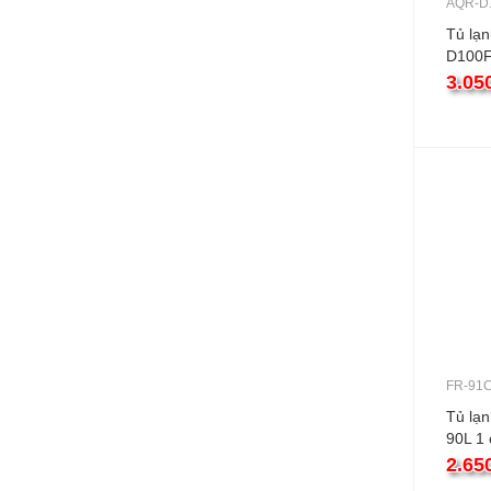
AQR-D
Tủ lạ
D100F
3.05
FR-91
Tủ lạn
90L 1
2.65