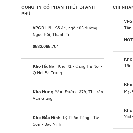
nhỏ.
CÔNG TY CỔ PHẦN THIẾT BỊ ANH
CHI NHÁ
PHÚ
VPG
VPGD HN
: Số 44, ngõ 405 đường
Tân 
Ngọc Hồi, Thanh Trì
HOT
0982.069.704
Kho
Tân 
Kho Hà Nội
: Kho K1 - Cảng Hà Nội -
Q.Hai Bà Trưng
Kho
Mỹ, 
Kho Hưng Yên
: Đường 379, Thị trấn
Văn Giang
Kho
Xuân
Kho Bắc Ninh
: Lý Thần Tông - Từ
Sơn - Bắc Ninh