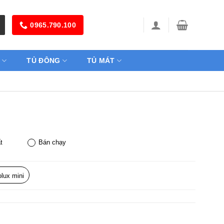
0965.790.100
TỦ ĐÔNG
TỦ MÁT
t
Bán chạy
olux mini