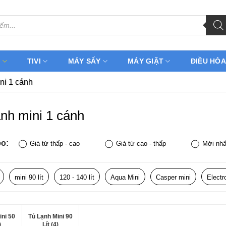
H
TIVI
MÁY SẤY
MÁY GIẶT
ĐIỀU HÒA
ni 1 cánh
ạnh mini 1 cánh
eo:
Giá từ thấp - cao
Giá từ cao - thấp
Mới nhấ
mini 90 lít
120 - 140 lít
Aqua Mini
Casper mini
Electr
ini 50
Tủ Lạnh Mini 90
)
Lít (4)