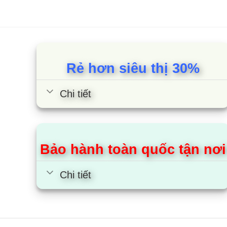
mini 1 cá
mini 1 cá
mini 1 cá
Rẻ hơn siêu thị 30%
mini 1 cá
Chi tiết
2. Tủ
2.1. Gi
Bảo hành toàn quốc tận nơi
Tủ lạnh 
nghệ là
Chi tiết
những nh
Tủ lạnh 