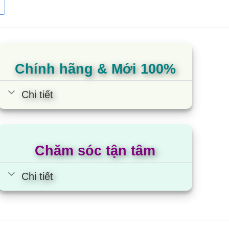
3.000.000
2.800.000
3.000.000
Chính hãng & Mới 100%
3.550.000
Chi tiết
 dung tích nhỏ
Chăm sóc tận tâm
ung tích nhỏ dưới 100 lít, được tích hợp các công
ược sử dụng cho những người sống 1 mình hay
Chi tiết
 1 ngăn, tủ lạnh 1 cửa, tủ lạnh một cánh, tủ lạnh