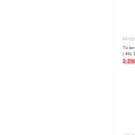
FR-51
Tủ lạ
| 46L 
2.25