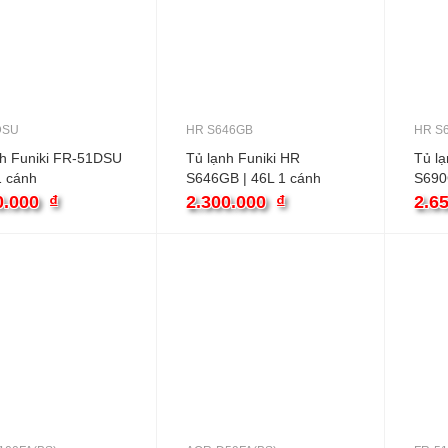
DSU
HR S646GB
HR S
nh Funiki FR-51DSU
Tủ lạnh Funiki HR
Tủ lạ
1 cánh
S646GB | 46L 1 cánh
S690
0.000
₫
2.300.000
₫
2.6