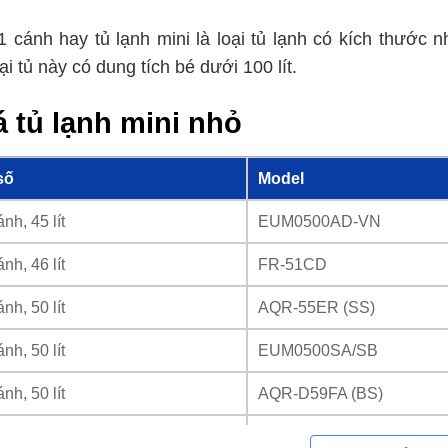
1 cánh hay tủ lạnh mini là loại tủ lạnh có kích thước
i tủ này có dung tích bé dưới 100 lít.
á tủ lạnh mini nhỏ
số
Model
nh, 45 lít
EUM0500AD-VN
nh, 46 lít
FR-51CD
nh, 50 lít
AQR-55ER (SS)
nh, 50 lít
EUM0500SA/SB
nh, 50 lít
AQR-D59FA (BS)
nh, 74 lít
FR-71CD