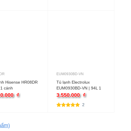
DR
EUM0930BD-VN
ạnh Hisense HR08DR
Tủ lạnh Electrolux
 1 cánh
EUM0930BD-VN | 94L 1
cánh
00.000
₫
3.550.000
₫
2
5.00
2
trên 5
dựa trên
đánh giá
hẩm)