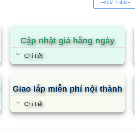
–XEM THÊM–
nh, 85 lít
EUM0900SA
nh, 90 lít
AQR-95AR
nh, 90 lít
AQR-D99FA BS
Cập nhật giá hằng ngày
nh, 94 lít
EUM0930AD-VN
Chi tiết
 lạnh 1 cánh là loại tủ lạnh mini
ới thiệu
Giao lắp miễn phí nội thành
1 cánh hay còn gọi là tủ lạnh mini, là loại tủ lạnh có d
m lạnh đơn giản với khả năng trữ đồ thấp, thường đ
Chi tiết
à nghỉ, phòng trọ,…
1 cánh mini còn được biết đến với các tên gọi như tủ lạnh