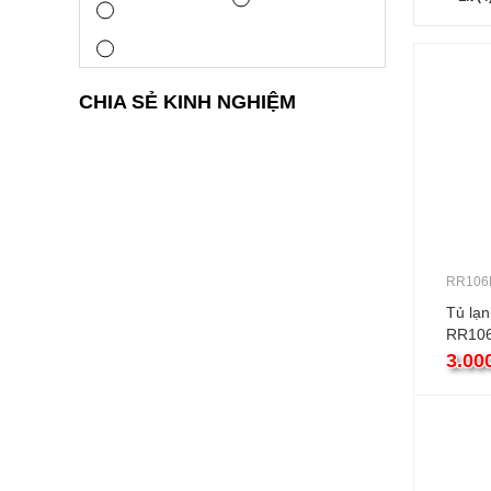
CHIA SẺ KINH NGHIỆM
RR106
Tủ lạ
RR106
cánh
3.00