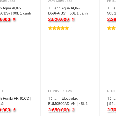
100FA(BS)
AQR-D59FA(BS)
FR-5
nh Aqua AQR-
Tủ lạnh Aqua AQR-
Tủ lạ
A(BS) | 90L 1 cánh
D59FA(BS) | 50L 1 cánh
50L 
0.000
₫
2.520.000
₫
2.2
1
5.00
1
trên 5
5.00
1
dựa trên
dựa 
đánh giá
đánh
CD
EUM0500AD-VN
RO-9
h Funiki FR-91CD |
Tủ lạnh Electrolux
Tủ l
 cánh
EUM0500AD-VN | 45L 1
| 94L
cánh
0.000
₫
2.650.000
₫
2.7