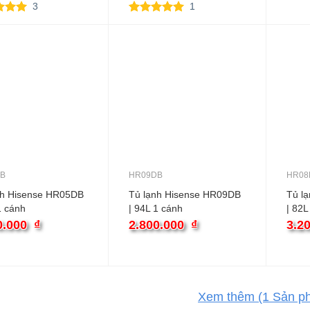
3
1
rên 5
5.00
1
trên 5
rên
dựa trên
giá
đánh giá
B
HR09DB
HR08
nh Hisense HR05DB
Tủ lạnh Hisense HR09DB
Tủ l
1 cánh
| 94L 1 cánh
| 82L
0.000
₫
2.800.000
₫
3.2
Xem thêm
(1
Sản p