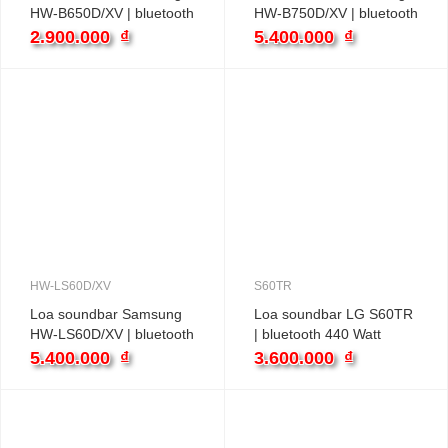
HW-B650D/XV | bluetooth
HW-B750D/XV | bluetooth
370 Watt
400 Watt
2.900.000
₫
5.400.000
₫
HW-LS60D/XV
S60TR
Loa soundbar Samsung
Loa soundbar LG S60TR
HW-LS60D/XV | bluetooth
| bluetooth 440 Watt
120 Watt
5.400.000
₫
3.600.000
₫