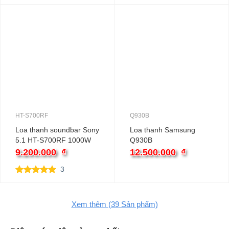
HT-S700RF
Q930B
Loa thanh soundbar Sony
Loa thanh Samsung
5.1 HT-S700RF 1000W
Q930B
9.200.000
₫
12.500.000
₫
3
5.00
3
trên 5
dựa trên
đánh giá
Xem thêm
(39
Sản phẩm)