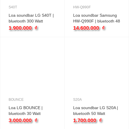
S40T
HW-Q990F
Loa soundbar LG S40T |
Loa soundbar Samsung
bluetooth 300 Watt
HW-Q990F | bluetooth 48
Watt
1.900.000
₫
14.600.000
₫
BOUNCE
S20A
Loa LG BOUNCE |
Loa soundbar LG S20A |
bluetooth 30 Watt
bluetooth 50 Watt
3.000.000
₫
1.700.000
₫