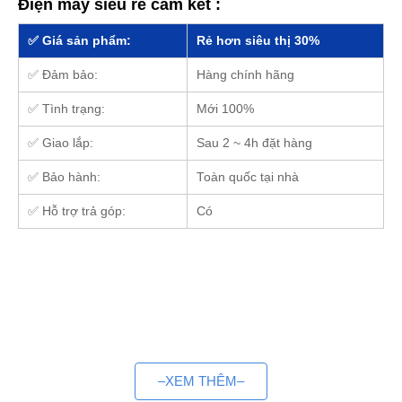
Điện máy siêu rẻ cam kết :
✅ Giá sản phẩm:
Rẻ hơn siêu thị 30%
✅ Đảm bảo:
Hàng chính hãng
✅ Tình trạng:
Mới 100%
✅ Giao lắp:
Sau 2 ~ 4h đặt hàng
✅ Bảo hành:
Toàn quốc tại nhà
✅ Hỗ trợ trả góp:
Có
–XEM THÊM–