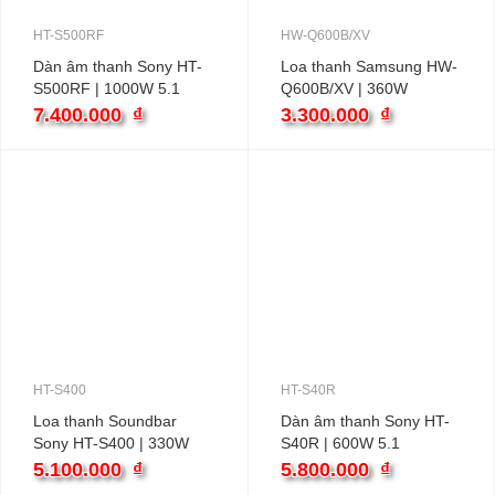
HT-S500RF
HW-Q600B/XV
Dàn âm thanh Sony HT-
Loa thanh Samsung HW-
S500RF | 1000W 5.1
Q600B/XV | 360W
Bluetooth
3.1.2CH
7.400.000
₫
3.300.000
₫
HT-S400
HT-S40R
Loa thanh Soundbar
Dàn âm thanh Sony HT-
Sony HT-S400 | 330W
S40R | 600W 5.1
2.1
5.100.000
₫
5.800.000
₫