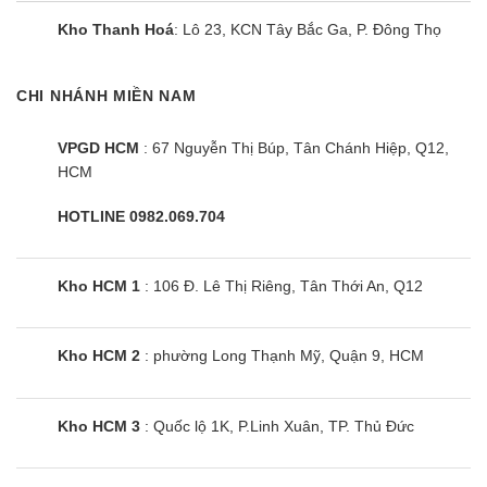
Là đơn vị bán hàng trực tuyến, chúng tôi đã giảm được rất
Kho Thanh Hoá
: Lô 23, KCN Tây Bắc Ga, P. Đông Thọ
nhiều loại chi phí như:
Thuê mặt bằng khu trung tâm đắt đỏ.
CHI NHÁNH MIỀN NAM
Xây dựng showroom.
VPGD HCM
: 67 Nguyễn Thị Búp, Tân Chánh Hiệp, Q12,
Hao mòn sản phẩm trưng bày.
HCM
Nhân sự đứng quầy.
HOTLINE 0982.069.704
Chính vì thế, quý khách tới từ cả nước có thể mua tivi Sony
với mức giá rẻ
hơn từ 20-30%
so với các siêu thị điện máy
bên ngoài.
Kho HCM 1
: 106 Đ. Lê Thị Riêng, Tân Thới An, Q12
Các kho luôn sẵn hàng trên cả nước để giao. Nếu bạn ở Hà
Kho HCM 2
: phường Long Thạnh Mỹ, Quận 9, HCM
Nội và HCM, chúng tôi có thể giao ngay trong ngày.
✅ Chính hãng:
100%, mới nguyên kiện
Kho HCM 3
: Quốc lộ 1K, P.Linh Xuân, TP. Thủ Đức
✅ Mức giá:
rẻ nhất