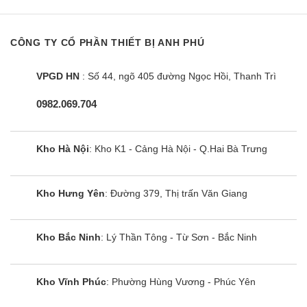
Những mẫu cao cấp hơn thì có màn OLED hoặc Mini LED
mang tới nhiều nâng cấp vượt trội như hiển thị màu đen sâu
và chân thực hơn, cho độ tương phản cao hơn, hình ảnh sống
CÔNG TY CỔ PHẦN THIẾT BỊ ANH PHÚ
động hơn.
VPGD HN
: Số 44, ngõ 405 đường Ngọc Hồi, Thanh Trì
Phân loại
0982.069.704
Kích thước
Hãng sản xuất tivi với đa dạng cỡ màn hình gồm các dòng
chủ đạo: 43, 50, 55, 65, 75 và 85 inch. Ngoài ra còn 1 model
Kho Hà Nội
: Kho K1 - Cảng Hà Nội - Q.Hai Bà Trưng
32 inch và một số model trên 90 inch khác nữa, cho bạn cực
nhiều lựa chọn khi mua sắm.
Kho Hưng Yên
: Đường 379, Thị trấn Văn Giang
Độ phân giải
Chủ yếu là màn hình 4K siêu sắc nét, còn rất ít model Full HD.
Kho Bắc Ninh
: Lý Thần Tông - Từ Sơn - Bắc Ninh
8K chỉ trang bị cho các model cỡ lớn siêu cao cấp mà thôi.
Điện máy Siêu rẻ bán tivi Sony giá rẻ nhất Hà
Kho Vĩnh Phúc
: Phường Hùng Vương - Phúc Yên
Nội – Hồ Chí Minh và toàn quốc