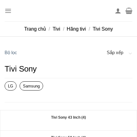
Skip
to
content
Trang chủ
/
Tivi
/
Hãng tivi
/
Tivi Sony
Bộ lọc
Sắp xếp
Tivi Sony
LG
Samsung
Tivi Sony 43 Inch (4)