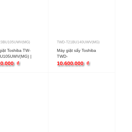
23BU105UWV(MG)
TWD-T21BU140UWV(MG)
iặt Toshiba TW-
Máy giặt sấy Toshiba
U105UWV(MG) |
TWD-
 cửa ngang inverter
T21BU140UWV(MG) |
00.000
₫
10.600.000
₫
13kg cửa ngang inverter