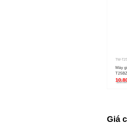
TW-T2
Máy g
T25B
10.5kg
10.8
Giá 