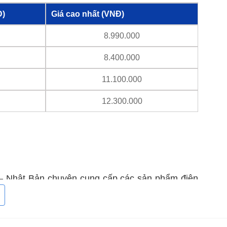
Đ)
Giá cao nhất (VNĐ)
8.990.000
8.400.000
11.100.000
12.300.000
n – Nhật Bản chuyên cung cấp các sản phẩm điện
ầu du nhập vào Việt Nam từ những năm 1990 và