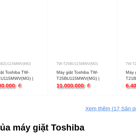
5BZU115MWV(MG)
TW-T25BU115MWV(MG)
TW-T
iặt Toshiba TW-
Máy giặt Toshiba TW-
Máy g
ZU115MWV(MG) |
T25BU115MWV(MG) |
T21B
 cửa ngang inverter
10.5kg cửa ngang inverter
9.5kg
00.000
₫
11.000.000
₫
6.4
Xem thêm
(17
Sản p
của máy giặt Toshiba