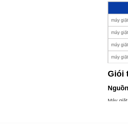
máy giặ
máy giặ
máy giặ
máy giặ
Giói 
Nguồn
Máy giặt
tử và đ
ngày càn