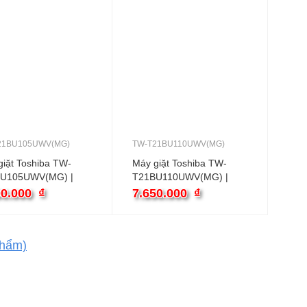
21BU105UWV(MG)
TW-T21BU110UWV(MG)
iặt Toshiba TW-
Máy giặt Toshiba TW-
U105UWV(MG) |
T21BU110UWV(MG) |
 cửa ngang inverter
10kg cửa ngang inverter
00.000
₫
7.650.000
₫
hẩm)