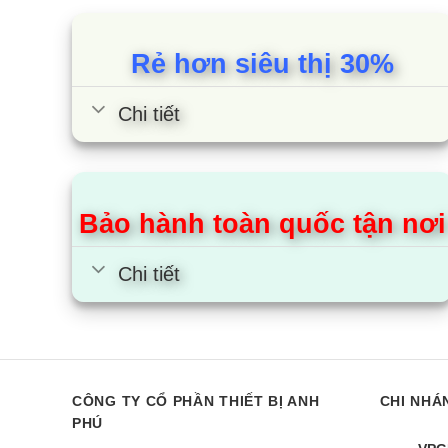
Máy giặt
lượng tối
Rẻ hơn siêu thị 30%
Thời 
Chi tiết
Với
ngà
Đối
Bảo hành toàn quốc tận nơi
Tìm 
Chi tiết
Đặc đ
Côn
hàn
CÔNG TY CỔ PHẦN THIẾT BỊ ANH
CHI NHÁ
Côn
PHÚ