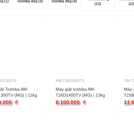
kg (1)
Toshiba 8kg (3)
Toshiba 9kg (4)
(13)
(22
6D1300TV
AW-T26D1400TV
TW-T
ặt Toshiba AW-
Máy giặt toshiba AW-
Máy g
300TV (MG) | 12kg
T26D1400TV (MG) | 13kg
T25B
ang inverter
cửa ngang inverter
13kg 
0.000
₫
8.100.000
₫
11.