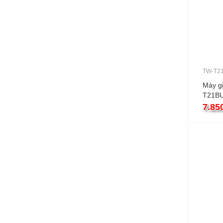
TW-T2
Máy g
T21B
12kg c
7.85