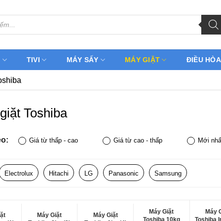
H
TIVI
MÁY SẤY
MÁY GIẶT
ĐIỀU HÒA
oshiba
giặt Toshiba
eo:
Giá từ thấp - cao
Giá từ cao - thấp
Mới nhấ
Electrolux
Hitachi
LG
Panasonic
Samsung
Máy Giặt
Máy G
ặt
Máy Giặt
Máy Giặt
Toshiba 10kg
Toshiba I