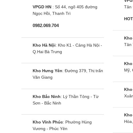
khó
VPG
VPGD HN
: Số 44, ngõ 405 đường
Tân 
Côn
Ngọc Hồi, Thanh Trì
HOT
và 
0982.069.704
Côn
Kho
bẩn
Tân 
Kho Hà Nội
: Kho K1 - Cảng Hà Nội -
Côn
Q.Hai Bà Trưng
lượ
Kho
Mỹ, 
Kho Hưng Yên
: Đường 379, Thị trấn
Côn
Văn Giang
máy
Kho
Công 
Xuân
Kho Bắc Ninh
: Lý Thần Tông - Từ
Sơn - Bắc Ninh
Máy giặt
Kho
máy sẽ t
Hòa,
Kho Vĩnh Phúc
: Phường Hùng
Vương - Phúc Yên