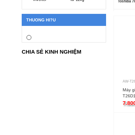
Toshiba 7
THUONG HI?U
CHIA SẺ KINH NGHIỆM
AW-T2
Máy gi
T26D1
cửa ng
7.80