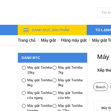
Skip
Tìm
to
kiếm
sản
content
phẩm
DANH MỤC SẢN PHẨM
TỦ LẠN
Trang chủ
/
Máy giặt
/
Hãng máy giặt
/
Máy giặt T
Máy 
DANH M?C
Máy giặt Toshiba
Máy giặt Toshiba
Xếp th
10kg
7kg
Máy giặt Toshiba
Máy giặt Toshiba
8kg
9kg
Bosch
Máy giặt Toshiba
Máy giặt Toshiba
cửa ngang
cửa trên
Máy giặt Toshiba
Máy giặt Toshiba
Máy Gi
Inverter
từ 12kg