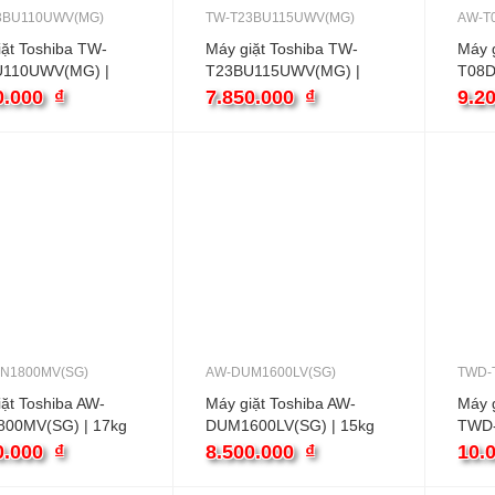
3BU110UWV(MG)
TW-T23BU115UWV(MG)
AW-T
iặt Toshiba TW-
Máy giặt Toshiba TW-
Máy g
U110UWV(MG) |
T23BU115UWV(MG) |
T08D
ửa ngang inverter
10.5kg cửa ngang inverter
cửa t
0.000
₫
7.850.000
₫
9.2
N1800MV(SG)
AW-DUM1600LV(SG)
TWD-
ặt Toshiba AW-
Máy giặt Toshiba AW-
Máy g
00MV(SG) | 17kg
DUM1600LV(SG) | 15kg
TWD
ên inverter
cửa trên inverter
T21B
0.000
₫
8.500.000
₫
10.
10.5k