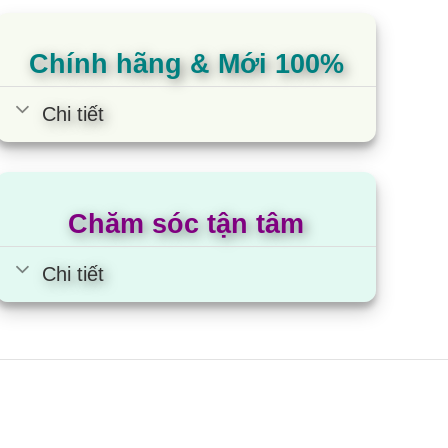
ên dây chuyền công nghệ hiện đại đảm bảo chất
Chính hãng & Mới 100%
Chi tiết
 từ ngày mua nhưng không quá 33 tháng kể từ
ch kinh doanh, thời gian bảo hành là 9 tháng
Chăm sóc tận tâm
Chi tiết
ợng hơn mà vẫn mang lại hiệu quả giặt cao, vận
 mạnh siêu sóng đánh bật các vết bẩn cứng đầu