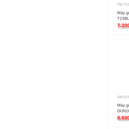
TW-T2
Máy g
T23B
10kg c
7.20
AW-DU
Máy gi
DUN18
cửa tr
8.60