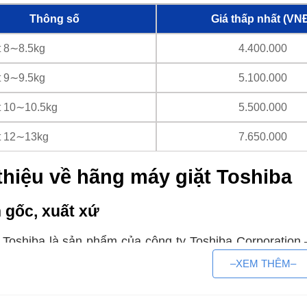
Thông số
Giá thấp nhất (VN
t 8∼8.5kg
4.400.000
t 9∼9.5kg
5.100.000
t 10∼10.5kg
5.500.000
t 12∼13kg
7.650.000
thiệu về hãng máy giặt Toshiba
 gốc, xuất xứ
 Toshiba là sản phẩm của công ty Toshiba Corporatio
iện gia dụng được thành lập năm 1939. Toshiba bắt đ
–XEM THÊM–
g khẳng định được vị thế của mình với người tiêu dùng.