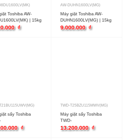
08DU1600LV(MK)
AW-DUHN1600LV(MG)
iặt Toshiba AW-
Máy giặt Toshiba AW-
U1600LV(MK) | 15kg
DUHN1600LV(MG) | 15kg
rên inverter
cửa trên inverter
00.000
₫
9.000.000
₫
T21BU115UWV(MG)
TWD-T25BZU115MWV(MG)
iặt sấy Toshiba
Máy giặt sấy Toshiba
-
TWD-
U115UWV(MG) |
T25BZU115MWV(MG) |
000.000
₫
13.200.000
₫
g cửa ngang inverter
10.5kg cửa ngang inverter