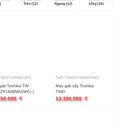
)
Trên (12)
Ngang (12)
12kg (16)
25BZP140MWV(MG)
TWD-T25BZP140MWV(MG)
iặt Toshiba TW-
Máy giặt sấy Toshiba
ZP140MWV(MG) |
TWD-
cửa ngang inverter
T25BZP140MWV(MG) |
650.000
₫
13.300.000
₫
13kg inverter