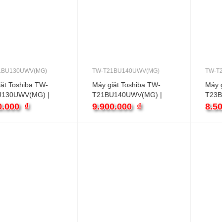
1BU130UWV(MG)
TW-T21BU140UWV(MG)
TW-T
iặt Toshiba TW-
Máy giặt Toshiba TW-
Máy g
U130UWV(MG) |
T21BU140UWV(MG) |
T23B
ửa ngang inverter
13kg cửa ngang inverter
9.5kg
0.000
₫
9.900.000
₫
8.5