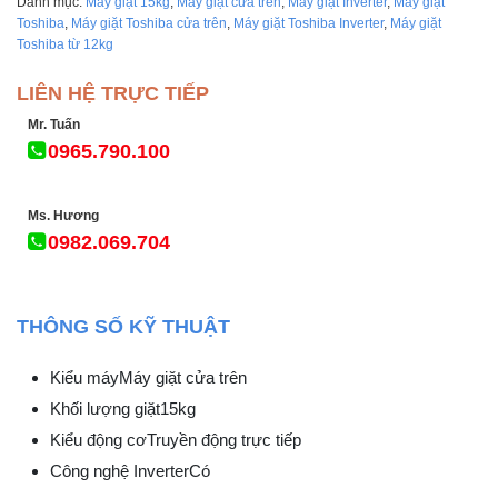
Danh mục:
Máy giặt 15kg
,
Máy giặt cửa trên
,
Máy giặt Inverter
,
Máy giặt
Toshiba
,
Máy giặt Toshiba cửa trên
,
Máy giặt Toshiba Inverter
,
Máy giặt
Toshiba từ 12kg
LIÊN HỆ TRỰC TIẾP
Mr. Tuấn
0965.790.100
Ms. Hương
0982.069.704
THÔNG SỐ KỸ THUẬT
Kiểu máy
Máy giặt cửa trên
Khối lượng giặt
15kg
Kiểu động cơ
Truyền động trực tiếp
Công nghệ Inverter
Có