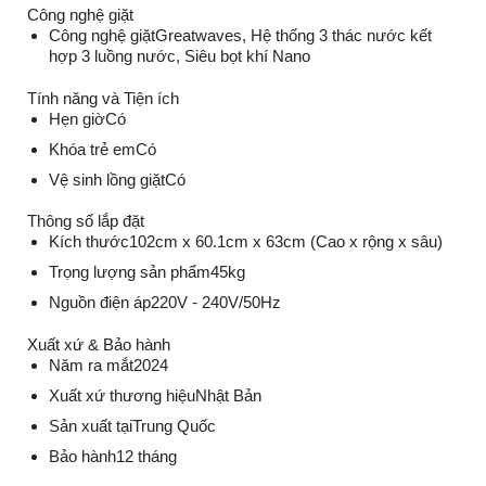
Công nghệ giặt
Công nghệ giặt
Greatwaves, Hệ thống 3 thác nước kết
hợp 3 luồng nước, Siêu bọt khí Nano
Tính năng và Tiện ích
Hẹn giờ
Có
Khóa trẻ em
Có
Vệ sinh lồng giặt
Có
Thông số lắp đặt
Kích thước
102cm x 60.1cm x 63cm (Cao x rộng x sâu)
Trọng lượng sản phẩm
45kg
Nguồn điện áp
220V - 240V/50Hz
Xuất xứ & Bảo hành
Năm ra mắt
2024
Xuất xứ thương hiệu
Nhật Bản
Sản xuất tại
Trung Quốc
Bảo hành
12 tháng