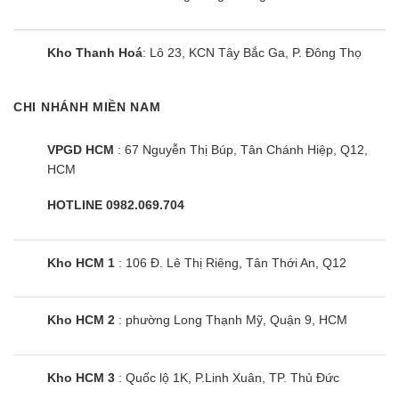
Máy giặt sấy LG F2515RTGW | 15kg
Kho Thanh Hoá
: Lô 23, KCN Tây Bắc Ga, P. Đông Thọ
cửa ngang inverter
CHI NHÁNH MIỀN NAM
VPGD HCM
: 67 Nguyễn Thị Búp, Tân Chánh Hiệp, Q12,
HCM
HOTLINE 0982.069.704
Kho HCM 1
: 106 Đ. Lê Thị Riêng, Tân Thới An, Q12
Kho HCM 2
: phường Long Thạnh Mỹ, Quận 9, HCM
Máy giặt sấy Aqua AQD-AH1500H
Kho HCM 3
: Quốc lộ 1K, P.Linh Xuân, TP. Thủ Đức
PS | 15kg cửa ngang inverter