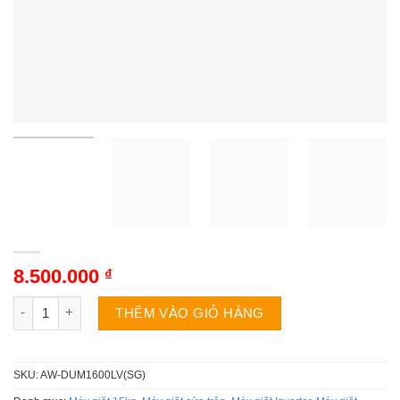
8.500.000
₫
Máy giặt Toshiba AW-DUM1600LV(SG) | 15kg cửa trên inverter 
THÊM VÀO GIỎ HÀNG
SKU:
AW-DUM1600LV(SG)