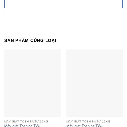
Ngoài ra máy giặt còn trang bị bộ phận cảm biến
sẽ cân chỉnh mực nước và tốc độ quay của lồng
giặt hiệu quả đảm bảo quần áo được giặt sạch
hơn.
SẢN PHẨM CÙNG LOẠI
Siêu bọt khí Nano thấm sâu từng sợi vải
AW-DUM1600LV(SG) sử dụng công nghệ độc
quyền UFB sẽ tạo ra những bọt khí Nano có kích
thước siêu nhỏ giúp cho các chất giặt tẩy dễ dàng
len lỏi và thấm sâu vào từng sợi vải, đánh bay các
vết bẩn cứng đầu.
Các bọt khí nano còn giúp nước xả vải thấm sâu
hơn vào bên trong từng sợi vải, giúp áo quần mềm
mại, thơm lâu hơn.
MÁY GIẶT TOSHIBA TỪ 12KG
MÁY GIẶT TOSHIBA TỪ 12KG
Giặt sạch hiệu quả với bộ 3 thác nước kết hợp 3
Máy giặt Toshiba TW-
Máy giặt Toshiba TW-