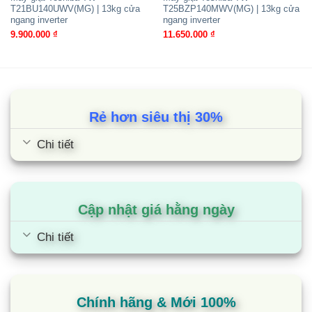
T21BU140UWV(MG) | 13kg cửa
T25BZP140MWV(MG) | 13kg cửa
luồng nước
ngang inverter
ngang inverter
9.900.000
₫
11.650.000
₫
Máy giặt ứng dụng công nghệ bộ 3 thác nước kết
hợp với 3 luồng nước xoáy sâu sẽ hòa tan chất
giặt tẩy dễ dàng. Lực nước mạnh mẽ giúp cho
chất giặt tẩy thấm sâu vào bên trong từng sợi vải,
đánh bay các vết bẩn cứng đầu hiệu quả.
Rẻ hơn siêu thị 30%
Chi tiết
Lưu ý:
Hình ảnh sản phẩm chỉ có tính chất minh
họa, chi tiết sản phẩm, màu sắc, thiết kế và thông
số kỹ thuật có thể thay đổi tùy theo sản phẩm
thực tế mà không cần thông báo trước.
Cập nhật giá hằng ngày
Cùng Chủ Đề:
Chi tiết
Chính hãng & Mới 100%