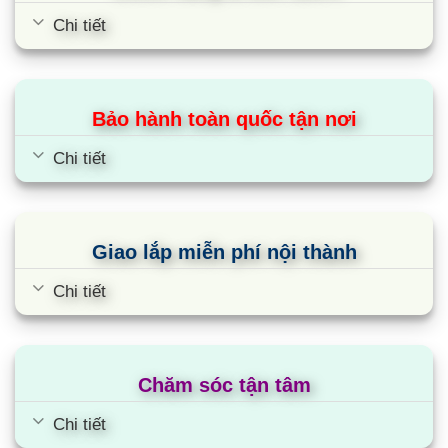
Chi tiết
Bảo hành toàn quốc tận nơi
Chi tiết
Máy giặt Aqua AQW-DR150UGT PS |
Giao lắp miễn phí nội thành
15kg Inverter cửa trên
Chi tiết
Chăm sóc tận tâm
Chi tiết