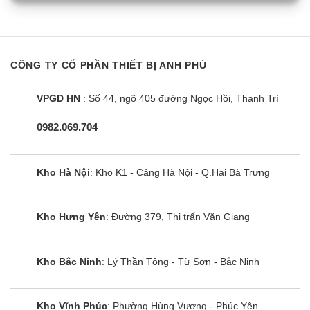
CÔNG TY CỔ PHẦN THIẾT BỊ ANH PHÚ
VPGD HN
: Số 44, ngõ 405 đường Ngọc Hồi, Thanh Trì
Máy giặt LG F2515STGW | 15kg cửa
ngang inverter
0982.069.704
Kho Hà Nội
: Kho K1 - Cảng Hà Nội - Q.Hai Bà Trưng
Kho Hưng Yên
: Đường 379, Thị trấn Văn Giang
Kho Bắc Ninh
: Lý Thần Tông - Từ Sơn - Bắc Ninh
Kho Vĩnh Phúc
: Phường Hùng Vương - Phúc Yên