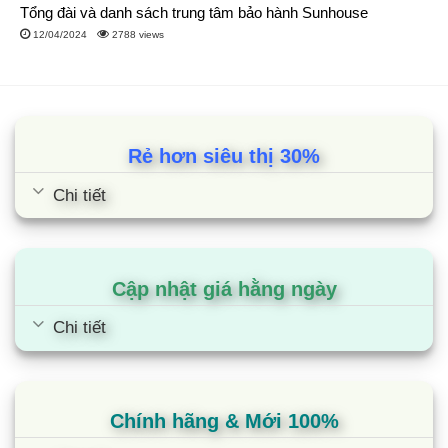
Tổng đài và danh sách trung tâm bảo hành Sunhouse
12/04/2024
2788 views
Rẻ hơn siêu thị 30%
Chi tiết
Máy lạnh Casper thuộc thương hiệu của Thái Lan
1.2. Máy điều hòa Casper là dòng điều hòa bán chạy nhất
Cập nhật giá hằng ngày
Có thể mọi người chưa biết điều này nhưng trên thị trường
trong và ngoài nước hiện nay, điều hoà Casper chính là trong
Chi tiết
những dòng điều hòa bán chạy nhất.
Bạn sẽ thấy Casper điều hòa có mặt ở mọi nơi, từ những nơi
vùng quê cho tới các thành phố lớn,…Chúng ta đều có thể
Chính hãng & Mới 100%
thấy sự hiện diện của hãng máy lạnh Casper Thái Lan này.