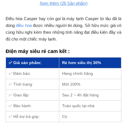
Xem thêm
(26
Sản phẩm)
Điều hòa Casper hay còn gọi là máy lạnh Casper từ lâu đã là
dòng
điều hòa
được nhiều người tin dùng. Sở hữu mức giá vô
cùng hữu nghị kèm theo những tính năng đạt điều kiện đầy và
đủ cho một chiếc máy lạnh.
Điện máy siêu rẻ cam kết :
✅ Giá sản phẩm:
Rẻ hơn siêu thị 30%
✅ Đảm bảo:
Hàng chính hãng
✅ Tình trạng:
Mới 100%
✅ Giao lắp:
Sau 2 ~ 4h đặt hàng
✅ Bảo hành:
Toàn quốc tại nhà
✅ Hỗ trợ trả góp:
Có