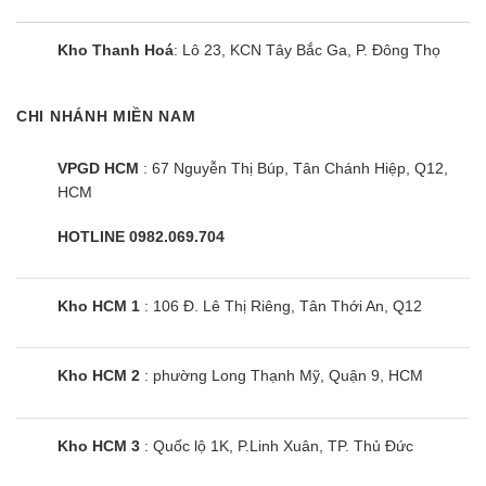
Sản phẩm được lắp đặt đúng quy định, quy chuẩn kỹ
thuật và an toàn điện
Kho Thanh Hoá
: Lô 23, KCN Tây Bắc Ga, P. Đông Thọ
Trong quá trình sử dụng máy lạnh hiệu Casper, nếu gặp vấn
CHI NHÁNH MIỀN NAM
1800.6644
đề gì, quý khách vui lòng liên hệ hotline
của
hãng để được tư vấn và hỗ trợ kịp thời.
VPGD HCM
: 67 Nguyễn Thị Búp, Tân Chánh Hiệp, Q12,
HCM
HOTLINE 0982.069.704
Kho HCM 1
: 106 Đ. Lê Thị Riêng, Tân Thới An, Q12
Kho HCM 2
: phường Long Thạnh Mỹ, Quận 9, HCM
Kho HCM 3
: Quốc lộ 1K, P.Linh Xuân, TP. Thủ Đức