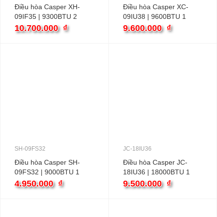
Điều hòa Casper XH-
Điều hòa Casper XC-
09IF35 | 9300BTU 2
09IU38 | 9600BTU 1
chiều inverter
chiều inverter
10.700.000
₫
9.600.000
₫
SH-09FS32
JC-18IU36
Điều hòa Casper SH-
Điều hòa Casper JC-
09FS32 | 9000BTU 1
18IU36 | 18000BTU 1
chiều
chiều inverter
4.950.000
₫
9.500.000
₫