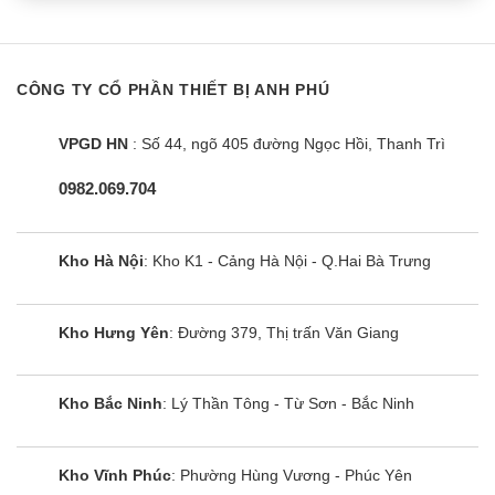
Điều kiện bảo hành miễn phí:
Điều hòa không khí Casper
còn trong
Thời hạn bảo
hành
.
CÔNG TY CỔ PHẦN THIẾT BỊ ANH PHÚ
Sản phẩm đã được đăng ký bảo hành trên hệ thống của
VPGD HN
: Số 44, ngõ 405 đường Ngọc Hồi, Thanh Trì
Casper hoặc các phương thức xác nhận ngày mua
hàng hợp lệ, hóa đơn mua hàng trùng khớp model, số
0982.069.704
sơ ri trên sản phẩm.
Điều hoà Casper được sử dụng đúng cách, đúng mục
Kho Hà Nội
: Kho K1 - Cảng Hà Nội - Q.Hai Bà Trưng
đích, công năng theo hướng dẫn sử dụng của nhà sản
xuất.
Những hư hỏng, lỗi đến từ Nhà sản xuất.
Kho Hưng Yên
: Đường 379, Thị trấn Văn Giang
Số máy, Số sơ ri, tem niêm phong, tem bảo hành trên
điều hoà Casper phải còn nguyên vẹn, không bị cạo sửa
Kho Bắc Ninh
: Lý Thần Tông - Từ Sơn - Bắc Ninh
hoặc mất đi.
Điều hòa Casper chính hãng được cung cấp bởi hệ
Kho Vĩnh Phúc
: Phường Hùng Vương - Phúc Yên
thống phân phối và đại lý của Casper.