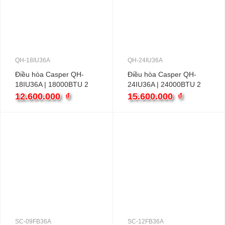
QH-18IU36A
QH-24IU36A
Điều hòa Casper QH-
Điều hòa Casper QH-
18IU36A | 18000BTU 2
24IU36A | 24000BTU 2
chiều inverter
chiều inverter
12.600.000
₫
15.600.000
₫
SC-09FB36A
SC-12FB36A