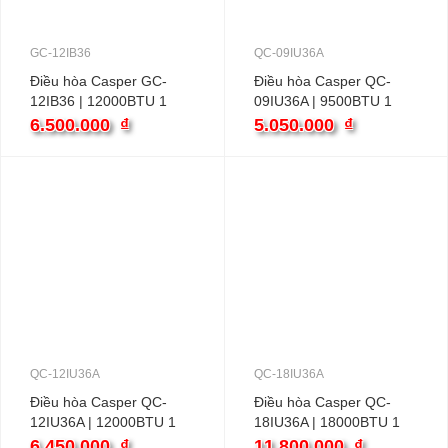
GC-12IB36
QC-09IU36A
Điều hòa Casper GC-
Điều hòa Casper QC-
12IB36 | 12000BTU 1
09IU36A | 9500BTU 1
chiều inverter
chiều inverter
6.500.000
₫
5.050.000
₫
QC-12IU36A
QC-18IU36A
Điều hòa Casper QC-
Điều hòa Casper QC-
12IU36A | 12000BTU 1
18IU36A | 18000BTU 1
chiều inverter
chiều inverter
6.450.000
₫
11.800.000
₫