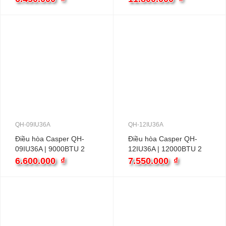
QH-09IU36A
QH-12IU36A
Điều hòa Casper QH-
Điều hòa Casper QH-
09IU36A | 9000BTU 2
12IU36A | 12000BTU 2
chiều inverter
chiều inverter
6.600.000
₫
7.550.000
₫