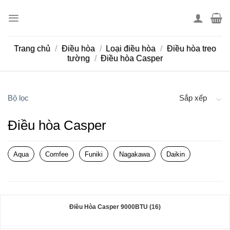
Skip
to
content
Trang chủ
/
Điều hòa
/
Loại điều hòa
/
Điều hòa treo
tường
/
Điều hòa Casper
Bộ lọc
Sắp xếp
Điều hòa Casper
Aqua
Comfee
Funiki
Nagakawa
Daikin
Điều Hòa Casper 9000BTU (16)