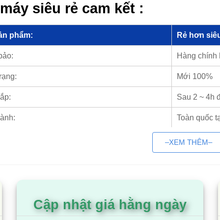
máy siêu rẻ cam kết :
ản phẩm:
Rẻ hơn siêu
bảo:
Hàng chính
rạng:
Mới 100%
ắp:
Sau 2 ~ 4h 
ành:
Toàn quốc t
 trả góp:
Có
–XEM THÊM–
 máy Siêu rẻ – Tổng kho bếp từ chính hãng
nh sách kinh doanh online
y Siêu rẻ
là đơn vị chuyên phân phối các sản phẩm bếp 
Cập nhật giá hằng ngày
HCM.
nh các dòng bếp từ đôi của rất nhiều thương hiệu nổi 