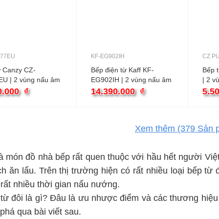
077EU
KF-EG902IH
CZ P
ừ Canzy CZ-
Bếp điện từ Kaff KF-
Bếp 
EU | 2 vùng nấu âm
EG902IH | 2 vùng nấu âm
| 2 v
0.000
₫
14.390.000
₫
5.5
Xem thêm
(379
Sản 
là món đồ nhà bếp rất quen thuộc với hầu hết người Vi
ch ăn lẩu. Trên thị trường hiện có rất nhiều loại bếp từ
m rất nhiều thời gian nấu nướng.
từ đôi là gì? Đâu là ưu nhược điểm và các thương hiệ
há qua bài viết sau.