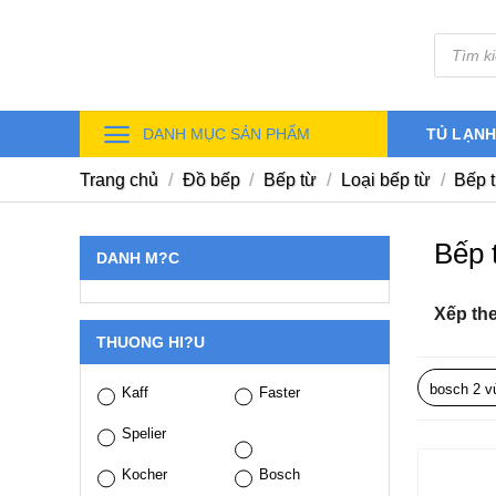
Skip
Tìm
to
kiếm
sản
content
phẩm
DANH MỤC SẢN PHẨM
TỦ LẠN
Trang chủ
/
Đồ bếp
/
Bếp từ
/
Loại bếp từ
/
Bếp t
Bếp 
DANH M?C
Xếp th
THUONG HI?U
bosch 2 v
Kaff
Faster
Spelier
Kocher
Bosch