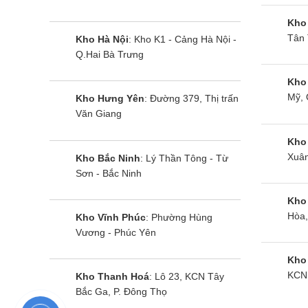
Kho
Chính vì
Tân 
Kho Hà Nội
: Kho K1 - Cảng Hà Nội -
với các 
Q.Hai Bà Trưng
1.3. Ca
Kho
Toàn bộ 
Mỹ, 
Kho Hưng Yên
: Đường 379, Thị trấn
Chúng tô
Văn Giang
Mọi sản 
Kho
Xuân
Đảm bảo
Kho Bắc Ninh
: Lý Thần Tông - Từ
Sơn - Bắc Ninh
Quý khác
Kho
chứng nh
Hòa,
Kho Vĩnh Phúc
: Phường Hùng
2. Tìm h
Vương - Phúc Yên
2.1. Bếp
Kho
Bếp điện
KCN 
Kho Thanh Hoá
: Lô 23, KCN Tây
bếp từ đ
Bắc Ga, P. Đông Thọ