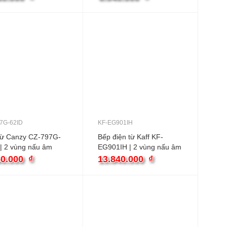
7G-62ID
KF-EG901IH
từ Canzy CZ-797G-
Bếp điện từ Kaff KF-
| 2 vùng nấu âm
EG901IH | 2 vùng nấu âm
50.000
₫
13.840.000
₫