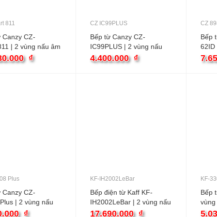
rt 811
CZ IC99PLUS
CZ 89
ừ Canzy CZ-
Bếp từ Canzy CZ-
Bếp 
811 | 2 vùng nấu âm
IC99PLUS | 2 vùng nấu
62ID 
âm
80.000
₫
4.400.000
₫
7.6
08 Plus
KF-IH2002LeBar
KF-33
ừ Canzy CZ-
Bếp điện từ Kaff KF-
Bếp t
Plus | 2 vùng nấu
IH2002LeBar | 2 vùng nấu
vùng
âm
0.000
₫
17.690.000
₫
5.0