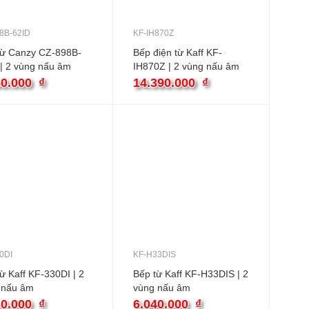
8B-62ID
KF-IH870Z
từ Canzy CZ-898B-
Bếp điện từ Kaff KF-
| 2 vùng nấu âm
IH870Z | 2 vùng nấu âm
50.000
₫
14.390.000
₫
0DI
KF-H33DIS
ừ Kaff KF-330DI | 2
Bếp từ Kaff KF-H33DIS | 2
 nấu âm
vùng nấu âm
30.000
₫
6.040.000
₫