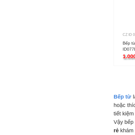
CZ ID 
Bếp t
ID077
1.00
Bếp từ
hoặc thí
tiết kiệ
Vậy bếp 
rẻ
khám p