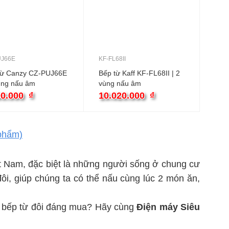
UJ66E
KF-FL68II
từ Canzy CZ-PUJ66E
Bếp từ Kaff KF-FL68II | 2
ùng nấu âm
vùng nấu âm
00.000
₫
10.020.000
₫
phẩm)
ệt Nam, đặc biệt là những người sống ở chung cư
 đôi, giúp chúng ta có thể nấu cùng lúc 2 món ăn,
u bếp từ đôi đáng mua? Hãy cùng
Điện máy Siêu