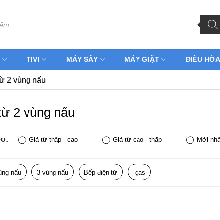
H
TIVI
MÁY SẤY
MÁY GIẶT
ĐIỀU HÒA
ừ 2 vùng nấu
từ 2 vùng nấu
eo:
Giá từ thấp - cao
Giá từ cao - thấp
Mới nhấ
ùng nấu
3 vùng nấu
Bếp điện từ
-gas