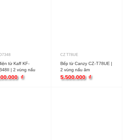
D7348
CZ T78UE
iện từ Kaff KF-
Bếp từ Canzy CZ-T78UE |
48II | 2 vùng nấu
2 vùng nấu âm
200.000
₫
5.500.000
₫