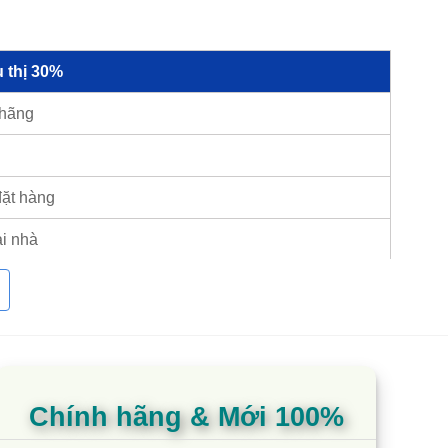
 thị 30%
 hãng
đặt hàng
ại nhà
từ chính hãng trên toàn quốc với 2 kho lớn ở Hà
Chính hãng & Mới 100%
tiếng, chúng tôi thường xuyên vận chuyển và lắp