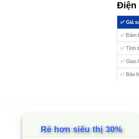
Điện 
✅ Giá s
✅ Đảm 
✅ Tình t
✅ Giao l
✅ Bảo h
✅ Hỗ trợ
1. Điện
1.1. Chí
Điện má
Rẻ hơn siêu thị 30%
Nội và 
Kinh doa