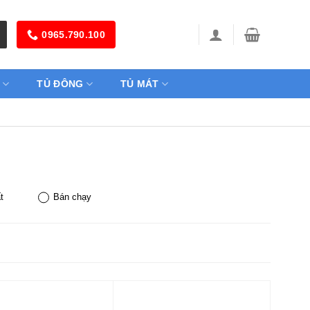
0965.790.100
TỦ ĐÔNG
TỦ MÁT
t
Bán chạy