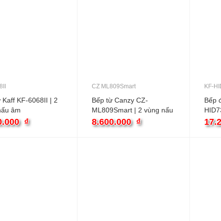
8II
CZ ML809Smart
KF-HI
 Kaff KF-6068II | 2
Bếp từ Canzy CZ-
Bếp đ
nấu âm
ML809Smart | 2 vùng nấu
HID73
âm
âm
0.000
₫
8.600.000
₫
17.