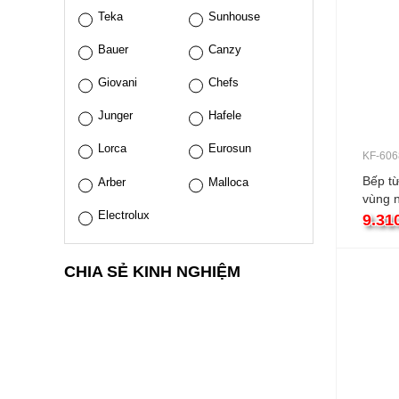
Teka
Sunhouse
Bauer
Canzy
Giovani
Chefs
Junger
Hafele
Lorca
Eurosun
KF-606
Bếp từ
Arber
Malloca
vùng 
Electrolux
9.31
CHIA SẺ KINH NGHIỆM