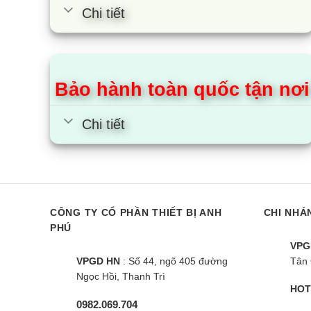
Chi tiết
đặt cho 
nhiều ph
Dù bán h
Mọi sản 
Bảo hành toàn quốc tận nơi
việc lại 
Hỗ trợ tr
Chi tiết
Giao hàn
Chính sá
1.2. Nơi
Là đơn vị
CÔNG TY CỔ PHẦN THIẾT BỊ ANH
CHI NHÁ
PHÚ
Thuê mặt
VPG
VPGD HN
: Số 44, ngõ 405 đường
Tân 
Xây dựn
Ngọc Hồi, Thanh Trì
Hao mòn
HOT
Nhân sự
0982.069.704