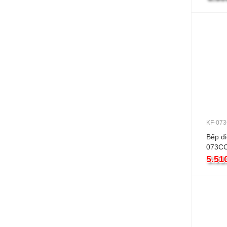
KF-07
Bếp đi
073CC
5.51