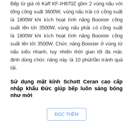
Bếp từ giá rẻ Kaff KF-IH870Z gồm 2 vùng nấu với
tổng công suất 3600W, vùng nấu trái có công suất
là 1800W khi kích hoạt tính năng Booster công
suất lên tới 3500W, vùng nấu phải có công suất
là 1800W khi kích hoạt tính năng Booster công
suất lên tới 3500W. Chức năng Booster ở vùng từ
nấu siêu nhanh, tuy nhiên thời gian tối đa mặc
định dùng chức năng này là 10 phút/lần tránh quá
tải.
Sử dụng mặt kính Schott Ceran cao cấp
nhập khẩu Đức giúp bếp luôn sáng bóng
như mới
Bếp từ Kaff KF-IH870Z sử dụng mặt kính Schott
Ceran được làm từ chất liệu gốm thủy tinh có khả
ĐỌC THÊM
năng chịu lực va đập và sốc nhiệt tới 1000 độ C,
chống xước tốt nên tuổi thọ cao. Mặt bếp tản nhiệt