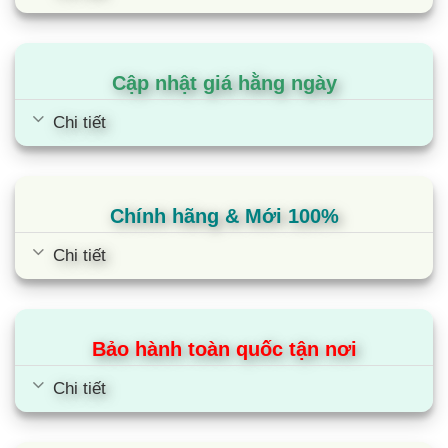
độ công suất nhiệt độ khác nhau, điều khiển dễ
dàng bằng một ngón tay, mọi chương trình nấu
đều được hiển thị qua đèn Led sắc nét để bạn điều
Cập nhật giá hằng ngày
chỉnh cho phù hợp với các món ăn. Bếp còn được
trang bị thêm các chức năng nấu thông minh
Chi tiết
là: tính năng tạm dừng và hâm nóng.
Bếp KF-IH870Z được trang bị công nghệ
Inverter tiết kiệm điện 30%
Chính hãng & Mới 100%
Bếp từ Kaff KF-IH870Z được trang bị công nghệ
Chi tiết
Inverter thông minh vượt trội giúp làm giảm lượng
tiêu thụ điện của các sản phẩm có sử dụng lõi
từ của bếp từ. Ngoài ra công
Bảo hành toàn quốc tận nơi
nghệ Inverter còn giúp bếp từ điều chỉnh mức
công suất phù hợp để không làm tiêu thụ nhiều
Chi tiết
điện năng.Bếp từ Kaff KF-IH870Z với cảm biến
thông minh sẽ cố định công suất tiêu thụ điện khi