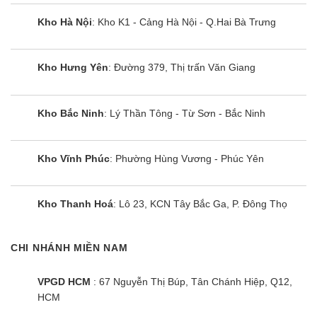
Cảnh báo nhiệt dư vùng nấu
Kho Hà Nội
: Kho K1 - Cảng Hà Nội - Q.Hai Bà Trưng
Khóa an toàn trẻ em Child lock
Kho Hưng Yên
: Đường 379, Thị trấn Văn Giang
Cùng Chủ Đề:
Kho Bắc Ninh
: Lý Thần Tông - Từ Sơn - Bắc Ninh
Kho Vĩnh Phúc
: Phường Hùng Vương - Phúc Yên
Kho Thanh Hoá
: Lô 23, KCN Tây Bắc Ga, P. Đông Thọ
CHI NHÁNH MIỀN NAM
VPGD HCM
: 67 Nguyễn Thị Búp, Tân Chánh Hiệp, Q12,
HCM