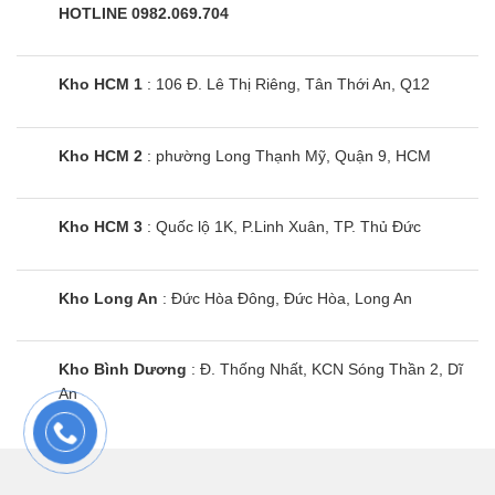
HOTLINE 0982.069.704
Bếp điện từ Malloca MH-03IRB LB 3
vùng nấu
Kho HCM 1
: 106 Đ. Lê Thị Riêng, Tân Thới An, Q12
Kho HCM 2
: phường Long Thạnh Mỹ, Quận 9, HCM
Kho HCM 3
: Quốc lộ 1K, P.Linh Xuân, TP. Thủ Đức
Kho Long An
: Đức Hòa Đông, Đức Hòa, Long An
Kho Bình Dương
: Đ. Thống Nhất, KCN Sóng Thần 2, Dĩ
An
Bếp điện từ Kaff KF-IH2002LeBar | 2
vùng nấu âm