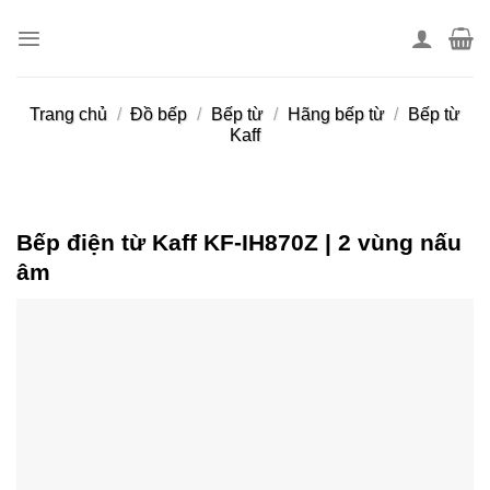
Skip
to
content
Trang chủ
/
Đồ bếp
/
Bếp từ
/
Hãng bếp từ
/
Bếp từ
Kaff
Bếp điện từ Kaff KF-IH870Z | 2 vùng nấu
âm