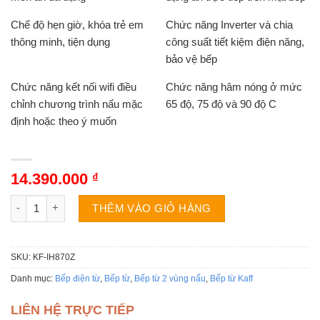
Chế độ hẹn giờ, khóa trẻ em
Chức năng Inverter và chia
thông minh, tiện dụng
công suất tiết kiệm điện năng,
bảo vệ bếp
Chức năng kết nối wifi điều
Chức năng hâm nóng ở mức
chỉnh chương trình nấu mặc
65 độ, 75 độ và 90 độ C
định hoặc theo ý muốn
14.390.000
₫
Bếp điện từ Kaff KF-IH870Z | 2 vùng nấu âm số lượng
THÊM VÀO GIỎ HÀNG
SKU:
KF-IH870Z
Danh mục:
Bếp điện từ
,
Bếp từ
,
Bếp từ 2 vùng nấu
,
Bếp từ Kaff
LIÊN HỆ TRỰC TIẾP