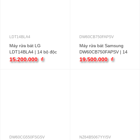
LDT14BLA4
DW60CB750FAPSV
Máy rửa bát LG
Máy rửa bát Samsung
LDT14BLA4 | 14 bộ độc
DW60CB750FAPSV | 14
lập
bộ độc lập
15.200.000
₫
19.500.000
₫
DW60CG550FSGSV
NZ64B5067YY/SV