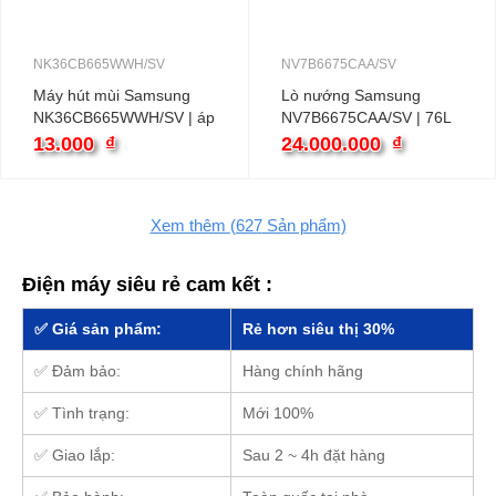
NK36CB665WWH/SV
NV7B6675CAA/SV
Máy hút mùi Samsung
Lò nướng Samsung
NK36CB665WWH/SV | áp
NV7B6675CAA/SV | 76L
tường
13.000
₫
24.000.000
₫
Xem thêm
(627
Sản phẩm)
Điện máy siêu rẻ cam kết :
✅ Giá sản phẩm:
Rẻ hơn siêu thị 30%
✅ Đảm bảo:
Hàng chính hãng
✅ Tình trạng:
Mới 100%
✅ Giao lắp:
Sau 2 ~ 4h đặt hàng