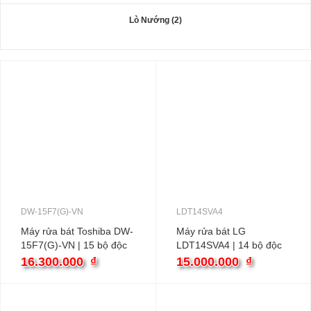
Lò Nướng (2)
DW-15F7(G)-VN
LDT14SVA4
Máy rửa bát Toshiba DW-
Máy rửa bát LG
15F7(G)-VN | 15 bộ độc
LDT14SVA4 | 14 bộ độc
lập
lập
16.300.000
₫
15.000.000
₫