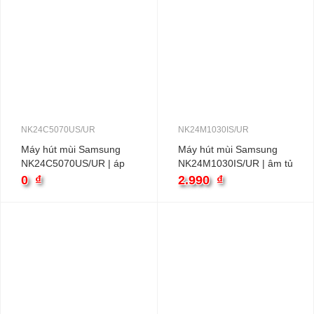
NK24C5070US/UR
NK24M1030IS/UR
Máy hút mùi Samsung
Máy hút mùi Samsung
NK24C5070US/UR | áp
NK24M1030IS/UR | âm tủ
tường than hoạt tính
than hoạt tính
0
₫
2.990
₫