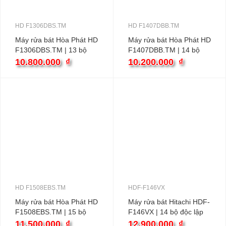
HD F1306DBS.TM
HD F1407DBB.TM
Máy rửa bát Hòa Phát HD
Máy rửa bát Hòa Phát HD
F1306DBS.TM | 13 bộ
F1407DBB.TM | 14 bộ
độc lập
độc lập
10.800.000
₫
10.200.000
₫
HD F1508EBS.TM
HDF-F146VX
Máy rửa bát Hòa Phát HD
Máy rửa bát Hitachi HDF-
F1508EBS.TM | 15 bộ
F146VX | 14 bộ độc lập
độc lập
11.500.000
₫
12.900.000
₫