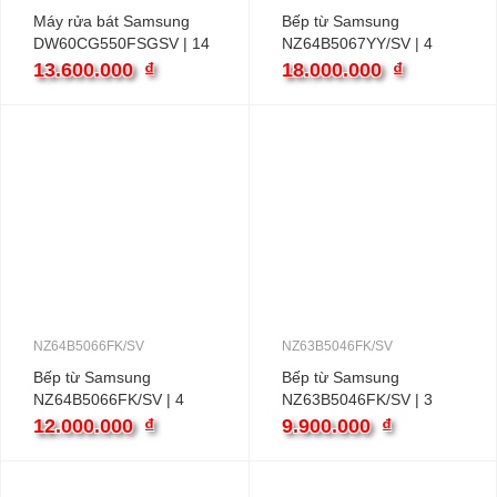
Máy rửa bát Samsung
Bếp từ Samsung
DW60CG550FSGSV | 14
NZ64B5067YY/SV | 4
bộ độc lập
vùng nấu âm
13.600.000
₫
18.000.000
₫
NZ64B5066FK/SV
NZ63B5046FK/SV
Bếp từ Samsung
Bếp từ Samsung
NZ64B5066FK/SV | 4
NZ63B5046FK/SV | 3
vùng nấu âm
vùng nấu âm
12.000.000
₫
9.900.000
₫