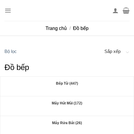
Skip
to
content
Trang chủ
/
Đồ bếp
Bộ lọc
Sắp xếp
Đồ bếp
Bếp Từ (447)
Máy Hút Mùi (172)
Máy Rửa Bát (26)