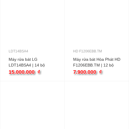
LDT14BSA4
HD F1206EBB.TM
Máy rửa bát LG
Máy rửa bát Hòa Phát HD
LDT14BSA4 | 14 bộ
F1206EBB.TM | 12 bộ
độc lập
15.000.000
₫
7.900.000
₫