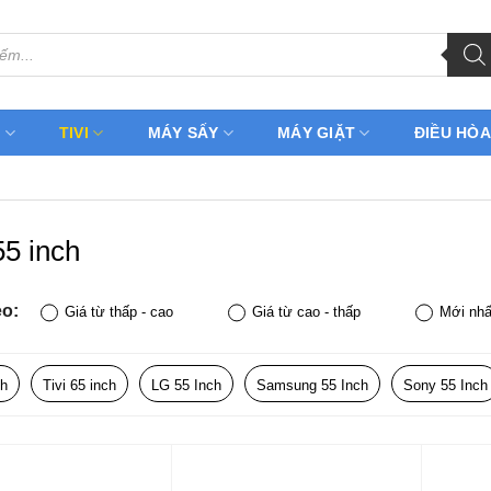
H
TIVI
MÁY SẤY
MÁY GIẶT
ĐIỀU HÒA
55 inch
eo:
Giá từ thấp - cao
Giá từ cao - thấp
Mới nhấ
ch
Tivi 65 inch
LG 55 Inch
Samsung 55 Inch
Sony 55 Inch