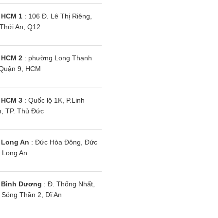
 điều khiển bằng giọng nói, chiếu màn hình điện thoại l
 HCM 1
: 106 Đ. Lê Thị Riêng,
Thới An, Q12
c thông số tivi 55 inch
ích thước
 HCM 2
: phường Long Thạnh
Quận 9, HCM
tivi 55 inch ảnh hưởng trực tiếp đến việc bố trí vị trí l
 tivi 55 inch sẽ giúp người dùng dễ dàng hơn trong việc c
 HCM 3
: Quốc lộ 1K, P.Linh
, TP. Thủ Đức
h thước có chân, đặt bàn: Ngang 122,8cm – Cao 77,2c
i lượng có chân: 14,5kg
 Long An
: Đức Hòa Đông, Đức
 Long An
h thước không chân, treo tường: Ngang 122,8cm – Cao
 Bình Dương
: Đ. Thống Nhất,
i lượng không chân: 14,3kg
Sóng Thần 2, Dĩ An
n, kích thước dài, rộng của tivi 55 inch sẽ có ít nhiề