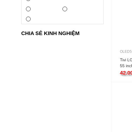
CHIA SẺ KINH NGHIỆM
OLED5
Tivi 
55 in
42.0