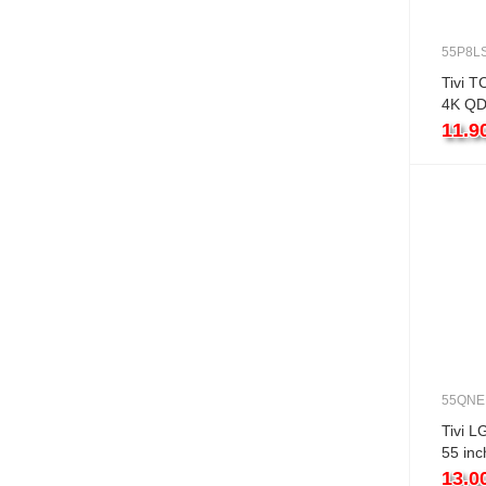
55P8L
Tivi T
4K QD
11.9
55QNE
Tivi 
55 in
13.0