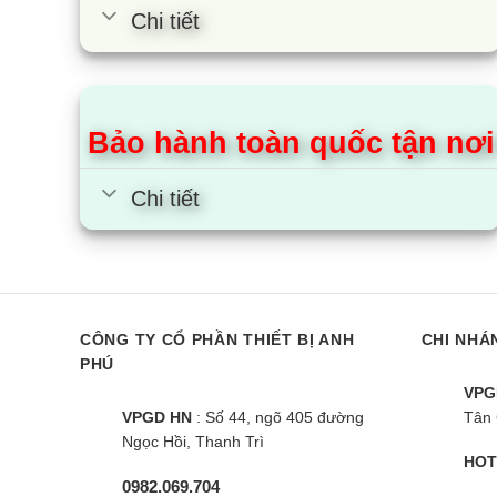
Chi tiết
Tivi 55 i
Phâ
Bảo hành toàn quốc tận nơi
Phâ
Chi tiết
Mức giá 
hợp…
2. Sm
CÔNG TY CỔ PHẦN THIẾT BỊ ANH
CHI NHÁ
Smart ti
PHÚ
một hệ đ
VPG
phép ngư
VPGD HN
: Số 44, ngõ 405 đường
Tân 
Ngọc Hồi, Thanh Trì
HOT
Hiện nay
0982.069.704