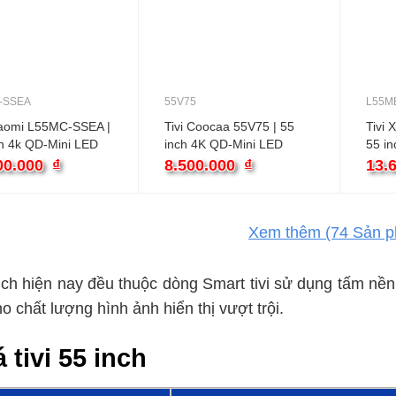
-SSEA
55V75
L55M
Xiaomi L55MC-SSEA |
Tivi Coocaa 55V75 | 55
Tivi 
ch 4k QD-Mini LED
inch 4K QD-Mini LED
55 in
e
Google
Goog
00.000
₫
8.500.000
₫
13.
Xem thêm
(74
Sản p
inch hiện nay đều thuộc dòng Smart tivi sử dụng tấm nề
ho chất lượng hình ảnh hiển thị vượt trội.
á tivi 55 inch