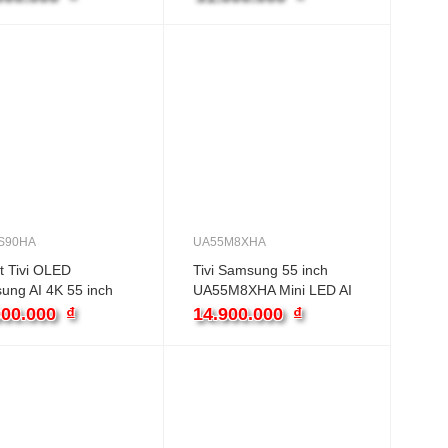
S90HA
UA55M8XHA
t Tivi OLED
Tivi Samsung 55 inch
ung AI 4K 55 inch
UA55M8XHA Mini LED AI
5S90HA
4K
000.000
₫
14.900.000
₫