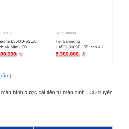
B-SSEA
UA55U8000F
Xiaomi L55MB-SSEA |
Tivi Samsung
ch 4K Mini LED
UA55U8000F | 55 inch 4K
le
Crystal UHD Tizen
600.000
₫
8.300.000
₫
hẩm)
n màn hình được cải tiến từ màn hình LCD truyền