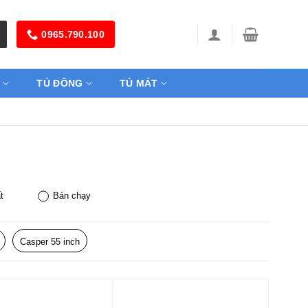
0965.790.100
TỦ ĐÔNG
TỦ MÁT
t
Bán chạy
Casper 55 inch