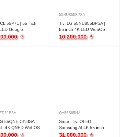
L
55NU855BPSA
TCL 55P7L | 55 inch
Tivi LG 55NU855BPSA |
LED Google
55 inch 4K LED WebOS
200.000
₫
10.200.000
₫
ED81BSA
QA55S85HA
 LG 55QNED81BSA |
Smart Tivi OLED
nch 4K QNED WebOS
Samsung AI 4K 55 inch
QA55S85HA
000.000
₫
31.000.000
₫