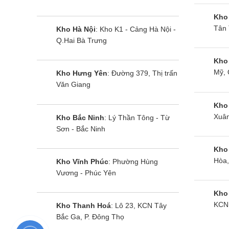
dụng như
Kho
Tân 
3. Cá
Kho Hà Nội
: Kho K1 - Cảng Hà Nội -
Q.Hai Bà Trưng
3.1. K
Kho
Mỹ, 
Kho Hưng Yên
: Đường 379, Thị trấn
Kích cỡ 
Văn Giang
rộng của
Kho
Xuân
Kho Bắc Ninh
: Lý Thần Tông - Từ
Kíc
Sơn - Bắc Ninh
Khố
Kho
Hòa,
Kho Vĩnh Phúc
: Phường Hùng
Vương - Phúc Yên
Kíc
Kho
Khố
KCN 
Kho Thanh Hoá
: Lô 23, KCN Tây
Bắc Ga, P. Đông Thọ
Tuy nhiê