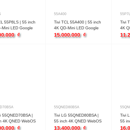
S
55A400
55P7
CL 55P8LS | 55 inch
Tivi TCL 55A400 | 55 inch
Tivi 
-Mini LED Google
4K QD-Mini LED Google
4K Q
00.000
₫
15.000.000
₫
11.
D70BSA
55QNED80BSA
55QN
LG 55QNED70BSA |
Tivi LG 55QNED80BSA |
Tivi
ch 4K QNED WebOS
55 inch 4K QNED WebOS
55 i
00.000
₫
13.400.000
₫
16.