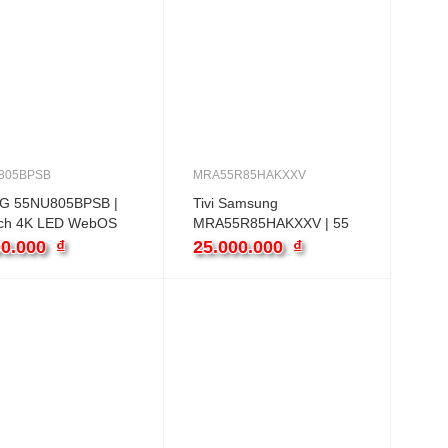
805BPSB
MRA55R85HAKXXV
 LG 55NU805BPSB |
Tivi Samsung
nch 4K LED WebOS
MRA55R85HAKXXV | 55
inch 4K Tizen
00.000
₫
25.000.000
₫