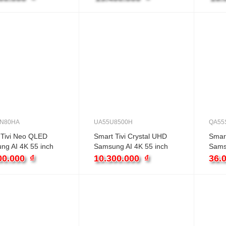
N80HA
UA55U8500H
QA55
 Tivi Neo QLED
Smart Tivi Crystal UHD
Smar
ng AI 4K 55 inch
Samsung AI 4K 55 inch
Sams
QN80HA
UA55U8500H
QA5
00.000
₫
10.300.000
₫
36.