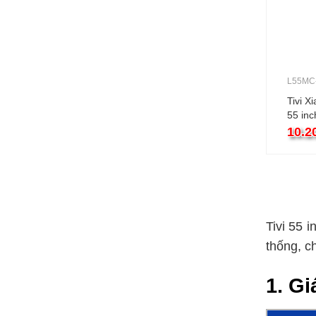
L55MC
Tivi 
55 in
Googl
10.2
Tivi 55 
thống, c
1. Gi