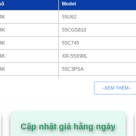
số
Model
 4K
55U62
 4K
55CGS810
 4K
55C745
 4K
XR-55X90L
 4K
55C3PSA
 4K
QA55S95C
–XEM THÊM–
 4K
QA55S90C
 8K
55NANO95TNA
 8K
QA55QN700A
Cập nhật giá hằng ngày
 8K
QA55QN700B