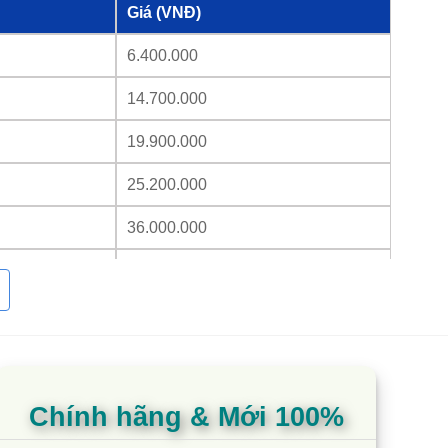
Giá (VNĐ)
6.400.000
14.700.000
19.900.000
25.200.000
36.000.000
47.200.000
58.000.000
16.800.000
20.400.000
Chính hãng & Mới 100%
35.500.000