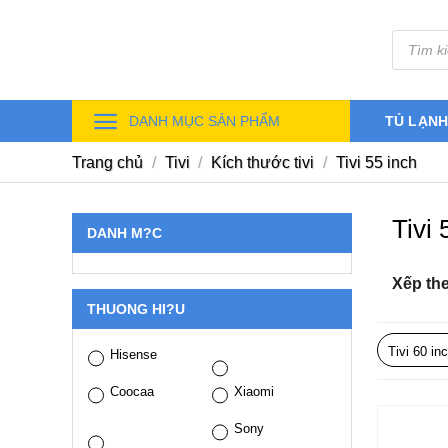
Skip
Tìm
to
kiếm
sản
content
phẩm
DANH MỤC SẢN PHẨM
TỦ LẠN
Trang chủ
/
Tivi
/
Kích thước tivi
/
Tivi 55 inch
Tivi 
DANH M?C
Xếp th
THUONG HI?U
Tivi 60 in
Hisense
Coocaa
Xiaomi
Sony