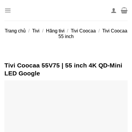
Skip
to
content
Trang chủ
/
Tivi
/
Hãng tivi
/
Tivi Coocaa
/
Tivi Coocaa
55 inch
Tivi Coocaa 55V75 | 55 inch 4K QD-Mini
LED Google