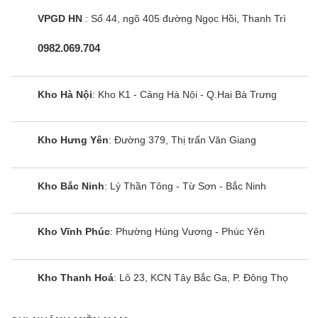
mang đến giao diện trực quan, dễ sử dụng và khả
VPGD HN
: Số 44, ngõ 405 đường Ngọc Hồi, Thanh Trì
năng cá nhân hóa nội dung thông minh dựa trên
0982.069.704
thói quen xem của bạn. Bạn sẽ dễ dàng truy cập
vào kho ứng dụng phong phú như YouTube,
Netflix, Google Play Store và nhiều ứng dụng giải
Kho Hà Nội
: Kho K1 - Cảng Hà Nội - Q.Hai Bà Trưng
trí khác, luôn cập nhật những nội dung mới nhất.
Kho Hưng Yên
: Đường 379, Thị trấn Văn Giang
Đồng thời, khả năng kết nối và quản lý các thiết bị
thông minh trong nhà qua Google Home giúp tạo
nên một hệ sinh thái giải trí liền mạch và tiện lợi.
Kho Bắc Ninh
: Lý Thần Tông - Từ Sơn - Bắc Ninh
Tiện ích thông minh, trải nghiệm xem tivi đẳng cấp
Kho Vĩnh Phúc
: Phường Hùng Vương - Phúc Yên
Việc điều khiển tivi trở nên đơn giản hơn bao giờ
hết với Google Assistant tích hợp tiếng Việt, cho
Kho Thanh Hoá
: Lô 23, KCN Tây Bắc Ga, P. Đông Thọ
phép bạn tìm kiếm nội dung, mở ứng dụng hay
điều chỉnh cài đặt chỉ bằng giọng nói của mình.