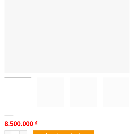
8.500.000
₫
Tivi Coocaa 55V75 | 55 inch 4K QD-Mini LED Google số lượng