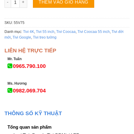
THÊM VÀO GIỎ HÀNG
SKU:
55V75
Danh mục:
Tivi 4K
,
Tivi 55 inch
,
Tivi Coocaa
,
Tivi Coocaa 55 inch
,
Tivi đời
mới
,
Tivi Google
,
Tivi treo tường
LIÊN HỆ TRỰC TIẾP
Mr. Tuấn
0965.790.100
Ms. Hương
0982.069.704
THÔNG SỐ KỸ THUẬT
Tổng quan sản phẩm