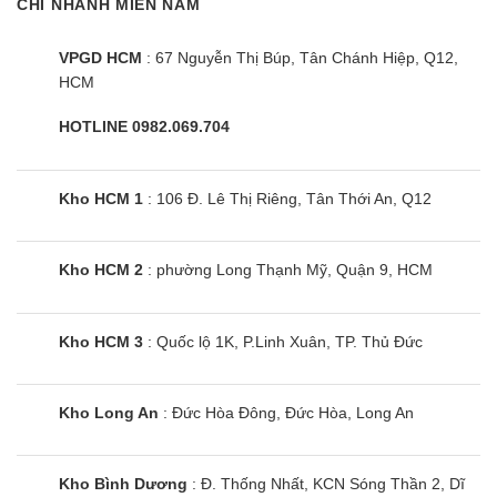
CHI NHÁNH MIỀN NAM
Bạn cũng có thể dễ dàng chiếu hình từ điện thoại
lên tivi thông qua Air Screen, chia sẻ những
VPGD HCM
: 67 Nguyễn Thị Búp, Tân Chánh Hiệp, Q12,
HCM
khoảnh khắc đáng nhớ với cả gia đình trên màn
hình lớn.
HOTLINE 0982.069.704
Đặc biệt, công nghệ Bảo vệ mắt Eye Care 5.0 của
Kho HCM 1
: 106 Đ. Lê Thị Riêng, Tân Thới An, Q12
Google tivi Coocaa 55V75 tích hợp giảm ánh sáng
xanh và chống nhấp nháy (Flicker-free), kết hợp
với màn hình Matte Screen Ultra, giúp bảo vệ thị
Kho HCM 2
: phường Long Thạnh Mỹ, Quận 9, HCM
lực, giảm mỏi mắt khi xem lâu, rất an toàn cho trẻ
nhỏ và người lớn tuổi.
Kho HCM 3
: Quốc lộ 1K, P.Linh Xuân, TP. Thủ Đức
Để biết thêm chi tiết, đừng quên tham khảo bảng
thông số kỹ thuật sản phẩm nhé!
Kho Long An
: Đức Hòa Đông, Đức Hòa, Long An
Google Tivi QD-Mini LED Coocaa 4K 55 inch
Kho Bình Dương
: Đ. Thống Nhất, KCN Sóng Thần 2, Dĩ
55V75 thực sự là một lựa chọn hoàn hảo, mang