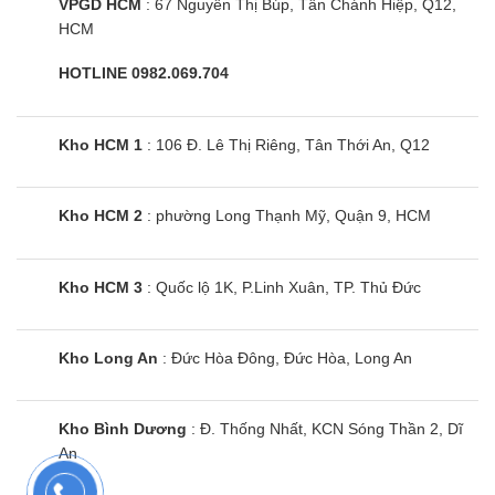
VPGD HCM
: 67 Nguyễn Thị Búp, Tân Chánh Hiệp, Q12,
HCM
Tivi Coocaa 55V75 | 55 inch 4K QD-
HOTLINE 0982.069.704
Mini LED Google
Kho HCM 1
: 106 Đ. Lê Thị Riêng, Tân Thới An, Q12
Kho HCM 2
: phường Long Thạnh Mỹ, Quận 9, HCM
Kho HCM 3
: Quốc lộ 1K, P.Linh Xuân, TP. Thủ Đức
Kho Long An
: Đức Hòa Đông, Đức Hòa, Long An
Kho Bình Dương
: Đ. Thống Nhất, KCN Sóng Thần 2, Dĩ
An