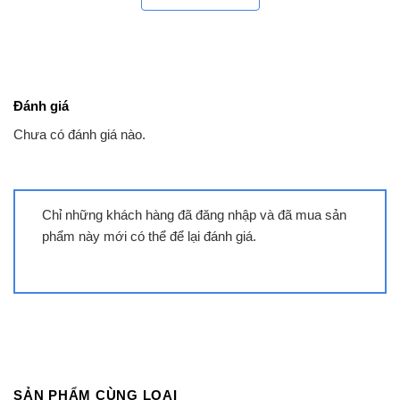
Màn Hình Mờ: Công nghệ màn hình mờ giúp giảm
ánh sáng chói, mang lại trải nghiệm xem hoàn hảo
ngay cả trong điều kiện ánh sáng mạnh.
Đánh giá
Công Nghệ QLED+: Cung cấp chất lượng hình ảnh
sắc nét và màu sắc chân thực với độ tương phản
Chưa có đánh giá nào.
cao.
Công Nghệ Hình Ảnh HDR10+ và Dolby Vision
Chỉ những khách hàng đã đăng nhập và đã mua sản
HDR10+: Tối ưu hóa ánh sáng và độ tương phản,
phẩm này mới có thể để lại đánh giá.
mang lại hình ảnh rõ nét, chi tiết.
Dolby Vision: Tự động điều chỉnh ánh sáng và màu
sắc cho mỗi khung hình, tạo ra trải nghiệm xem
tuyệt vời.
Công Nghệ Bảo Vệ Mắt Flicker-Free:
Bảo vệ
mắt khỏi sự mệt mỏi khi xem tivi trong thời gian
SẢN PHẨM CÙNG LOẠI