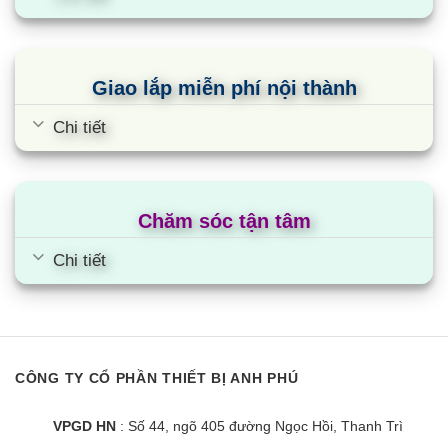
Giao lắp miễn phí nội thành
Chi tiết
Chăm sóc tận tâm
Google TV Coocaa QLED 55 inch
Chi tiết
55Y73 PRO
CÔNG TY CỔ PHẦN THIẾT BỊ ANH PHÚ
VPGD HN
: Số 44, ngõ 405 đường Ngọc Hồi, Thanh Trì