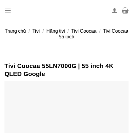
Skip
to
content
Trang chủ
/
Tivi
/
Hãng tivi
/
Tivi Coocaa
/
Tivi Coocaa
55 inch
Tivi Coocaa 55LN7000G | 55 inch 4K
QLED Google