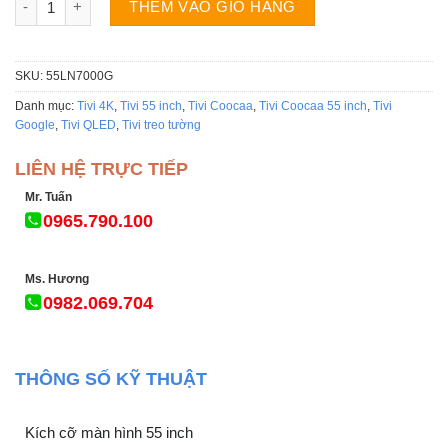
THÊM VÀO GIỎ HÀNG
SKU:
55LN7000G
Danh mục:
Tivi 4K
,
Tivi 55 inch
,
Tivi Coocaa
,
Tivi Coocaa 55 inch
,
Tivi
Google
,
Tivi QLED
,
Tivi treo tường
LIÊN HỆ TRỰC TIẾP
Mr. Tuấn
0965.790.100
Ms. Hương
0982.069.704
THÔNG SỐ KỸ THUẬT
Kích cỡ màn hình 55 inch