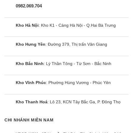
0982.069.704
Kho Hà Nội
: Kho K1 - Cảng Hà Nội - Q.Hai Bà Trưng
Kho Hưng Yên
: Đường 379, Thị trấn Văn Giang
Google TV Coocaa QLED 65 inch
65Y73 PRO
Kho Bắc Ninh
: Lý Thần Tông - Từ Sơn - Bắc Ninh
Kho Vĩnh Phúc
: Phường Hùng Vương - Phúc Yên
Kho Thanh Hoá
: Lô 23, KCN Tây Bắc Ga, P. Đông Thọ
CHI NHÁNH MIỀN NAM