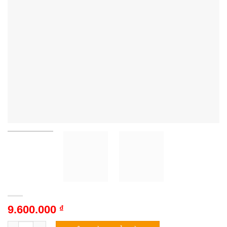
9.600.000
₫
Tivi Coocaa 55LN7000G | 55 inch 4K QLED Google số lượng