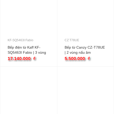
KF-SQ5463I Fabio
CZ T78UE
Bếp điện từ Kaff KF-
Bếp từ Canzy CZ-T78UE
SQ5463I Fabio | 3 vùng
| 2 vùng nấu âm
nấu âm
17.140.000
₫
5.500.000
₫