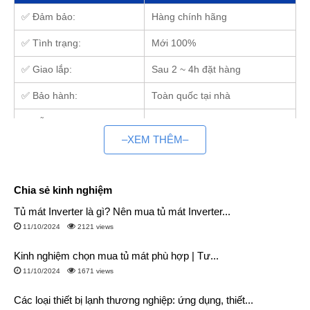
✅ Đảm bảo:
Hàng chính hãng
✅ Tình trạng:
Mới 100%
✅ Giao lắp:
Sau 2 ~ 4h đặt hàng
✅ Bảo hành:
Toàn quốc tại nhà
✅ Hỗ trợ trả góp:
Có
–XEM THÊM–
Điện Máy Siêu Rẻ là tổng kho bếp từ lớn nhất
miền Bắc và miền Nam
Chia sẻ kinh nghiệm
– Với nhiều năm hoạt động trong lĩnh vực thiết bị bếp, chúng
tôi tự hào là đơn vị chuyên cung cấp các sản phẩm bếp từ giá
Tủ mát Inverter là gì? Nên mua tủ mát Inverter...
rẻ, chính hãng tới người tiêu dùng trên khắp cả nước với hai
11/10/2024
2121 views
kho lớn nhất tại Hà Nội và HCM.
Kinh nghiệm chọn mua tủ mát phù hợp | Tư...
– Với phương châm tạo ra địa chỉ mua sắm uy tín, đáng tin
11/10/2024
1671 views
cậy hàng đầu, chúng tôi không ngừng đa dạng mẫu mã, sản
Các loại thiết bị lạnh thương nghiệp: ứng dụng, thiết...
phẩm cũng như cải thiện quy trình trước, trong và sau bán,