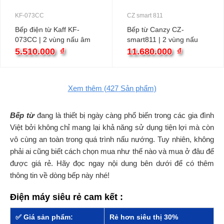
KF-073CC
CZ smart 811
Bếp điện từ Kaff KF-
Bếp từ Canzy CZ-
073CC | 2 vùng nấu âm
smart811 | 2 vùng nấu
âm
5.510.000
₫
11.680.000
₫
Xem thêm
(427
Sản phẩm)
Bếp từ
đang là thiết bị ngày càng phổ biến trong các gia đình
Việt bởi không chỉ mang lại khả năng sử dụng tiện lợi mà còn
vô cùng an toàn trong quá trình nấu nướng. Tuy nhiên, không
phải ai cũng biết cách chọn mua như thế nào và mua ở đâu để
được giá rẻ. Hãy đọc ngay nội dung bên dưới để có thêm
thông tin về dòng bếp này nhé!
Điện máy siêu rẻ cam kết :
✅ Giá sản phẩm:
Rẻ hơn siêu thị 30%