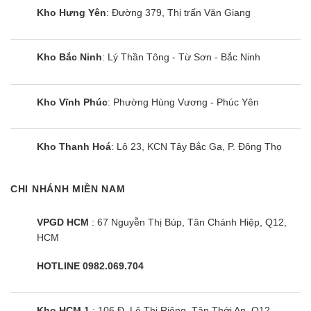
mã có sẵn
, nhằm đáp ứng nhu cầu bất cứ khi nào của khách
Kho Hưng Yên
: Đường 379, Thị trấn Văn Giang
hàng.
Các thương hiệu bếp điện từ có tại kho bao gồm các thương
Kho Bắc Ninh
: Lý Thần Tông - Từ Sơn - Bắc Ninh
hiệu phổ biến như:
Kho Vĩnh Phúc
: Phường Hùng Vương - Phúc Yên
Bosch
Sunhouse
Arber
Canzy
Eurosun
Panasonic
Kho Thanh Hoá
: Lô 23, KCN Tây Bắc Ga, P. Đông Thọ
Chefs
Malloca
Elmich
CHI NHÁNH MIỀN NAM
Hafele
Kaff
Bluestone
VPGD HCM
: 67 Nguyễn Thị Búp, Tân Chánh Hiệp, Q12,
HCM
Electrolux
Faster
Kangaroo
HOTLINE 0982.069.704
Spelier
Giovani
Midea
Kho HCM 1
: 106 Đ. Lê Thị Riêng, Tân Thới An, Q12