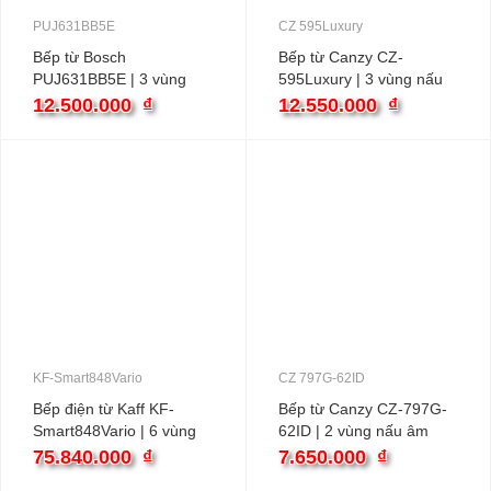
PUJ631BB5E
CZ 595Luxury
Bếp từ Bosch
Bếp từ Canzy CZ-
PUJ631BB5E | 3 vùng
595Luxury | 3 vùng nấu
nấu âm
âm
12.500.000
₫
12.550.000
₫
KF-Smart848Vario
CZ 797G-62ID
Bếp điện từ Kaff KF-
Bếp từ Canzy CZ-797G-
Smart848Vario | 6 vùng
62ID | 2 vùng nấu âm
nấu âm
75.840.000
₫
7.650.000
₫