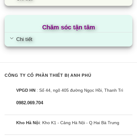
chọn phương thức phù hợp nhất:
Thanh toán sau khi nhận hàng
Thanh toán bằng thẻ ngân hàng, séc
Chăm sóc tận tâm
Trả góp 0%
Chi tiết
Đặc biệt, nếu bạn đang muốn mua sắm thiết bị cho gia đình
mà chưa có đủ tài chính hay muốn giữ một phần để dùng cho
việc khác thì hình thức trả góp là sự lựa chọn tốt nhất cho bạn.
Với hình thức này, bạn sẽ không cần thanh toán hết một lần
CÔNG TY CỔ PHẦN THIẾT BỊ ANH PHÚ
mà chỉ cần trả một khoản theo định kỳ, vô cùng tiện lợi mà
không cần tài chính.
VPGD HN
: Số 44, ngõ 405 đường Ngọc Hồi, Thanh Trì
Sẵn hàng rất nhiều loại bếp từ trong kho
0982.069.704
Điện Máy Siêu Rẻ cung cấp cho khách hàng bếp điện từ với
đa dạng mẫu mã, thương hiệu cho người dùng tha hồ lựa
Kho Hà Nội
: Kho K1 - Cảng Hà Nội - Q.Hai Bà Trưng
chọn. Bên cạnh đó, chúng tôi không ngừng cập nhật mẫu mã
mới nhất trên thị trường,
đa dạng kho hàng với nhiều mẫu