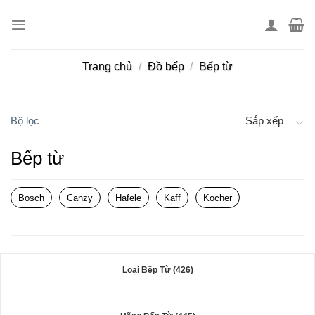
Skip
to
content
Trang chủ
/
Đồ bếp
/
Bếp từ
Bộ lọc
Sắp xếp
Bếp từ
Bosch
Canzy
Hafele
Kaff
Kocher
Loại Bếp Từ (426)