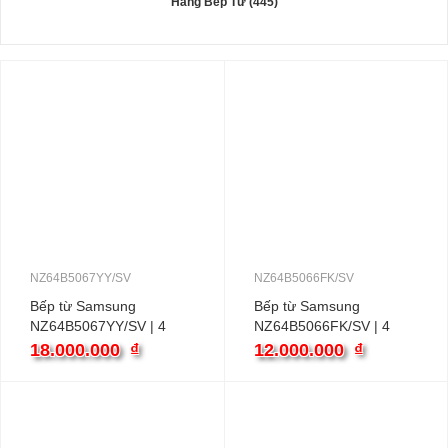
Hãng Bếp Từ (445)
NZ64B5067YY/SV
NZ64B5066FK/SV
Bếp từ Samsung
Bếp từ Samsung
NZ64B5067YY/SV | 4
NZ64B5066FK/SV | 4
vùng nấu âm
vùng nấu âm
18.000.000
₫
12.000.000
₫