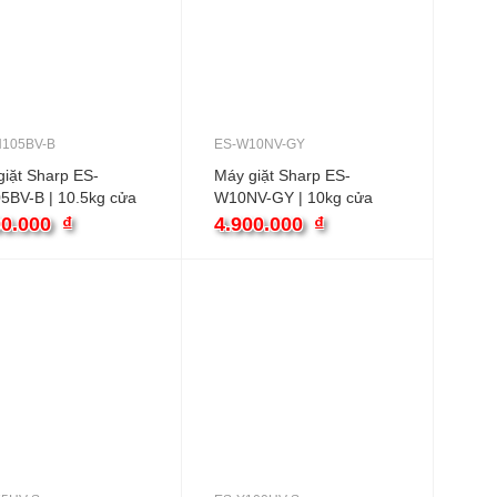
H105BV-B
ES-W10NV-GY
iặt Sharp ES-
Máy giặt Sharp ES-
5BV-B | 10.5kg cửa
W10NV-GY | 10kg cửa
 inverter
trên
00.000
₫
4.900.000
₫