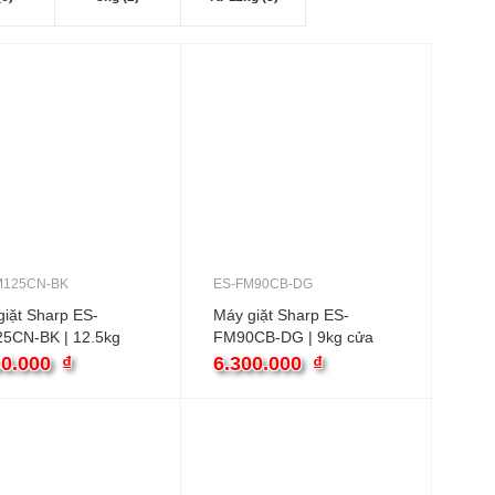
M125CN-BK
ES-FM90CB-DG
iặt Sharp ES-
Máy giặt Sharp ES-
5CN-BK | 12.5kg
FM90CB-DG | 9kg cửa
rên
ngang
00.000
₫
6.300.000
₫