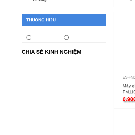
THUONG HI?U
CHIA SẺ KINH NGHIỆM
ES-FM
Máy gi
FM110
ngang 
6.90