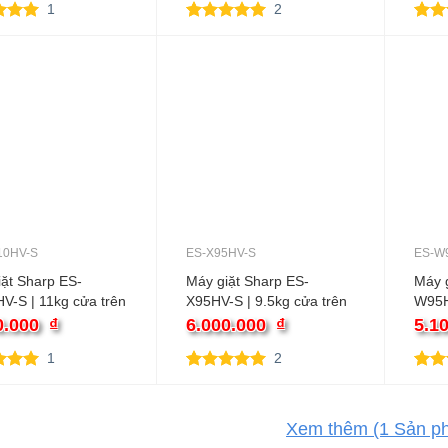
1
2
rên 5
5.00
2
trên 5
5.00
3
rên
dựa trên
dựa 
giá
đánh giá
đánh
10HV-S
ES-X95HV-S
ES-W
ặt Sharp ES-
Máy giặt Sharp ES-
Máy g
V-S | 11kg cửa trên
X95HV-S | 9.5kg cửa trên
W95HV
inverter
0.000
₫
6.000.000
₫
5.1
1
2
rên 5
5.00
2
trên 5
5.00
3
rên
dựa trên
dựa 
giá
đánh giá
đánh
Xem thêm
(1
Sản p