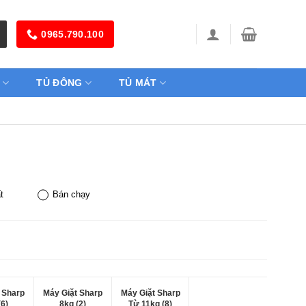
0965.790.100
TỦ ĐÔNG
TỦ MÁT
t
Bán chạy
 Sharp
Máy Giặt Sharp
Máy Giặt Sharp
(6)
8kg (2)
Từ 11kg (8)