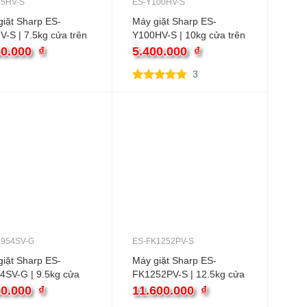
75HV-S
ES-Y100HV-S
iặt Sharp ES-
Máy giặt Sharp ES-
-S | 7.5kg cửa trên
Y100HV-S | 10kg cửa trên
ter
50.000
₫
5.400.000
₫
3
5.00
3
trên 5
dựa trên
đánh giá
K954SV-G
ES-FK1252PV-S
iặt Sharp ES-
Máy giặt Sharp ES-
4SV-G | 9.5kg cửa
FK1252PV-S | 12.5kg cửa
 inverter
ngang inverter
50.000
₫
11.600.000
₫