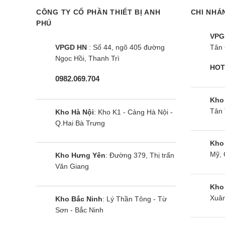
Riê
CÔNG TY CỔ PHẦN THIẾT BỊ ANH
CHI NHÁ
PHÚ
Tìm h
VPG
VPGD HN
: Số 44, ngõ 405 đường
Tân 
Ngọc Hồi, Thanh Trì
Tính n
HOT
0982.069.704
Côn
giú
Kho
Tân 
Kho Hà Nội
: Kho K1 - Cảng Hà Nội -
Côn
Q.Hai Bà Trưng
chó
Kho
Chế
Mỹ, 
Kho Hưng Yên
: Đường 379, Thị trấn
hiệ
Văn Giang
Mâm
Kho
nga
Xuân
Kho Bắc Ninh
: Lý Thần Tông - Từ
Sơn - Bắc Ninh
Tra