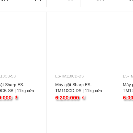
110CB-SB
ES-TM110CD-DS
ES-T
ặt Sharp ES-
Máy giặt Sharp ES-
Máy g
CB-SB | 11kg cửa
TM110CD-DS | 11kg cửa
TM12
inverter
trên inverter
cửa t
0.000
₫
6.200.000
₫
6.0