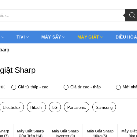
H
TIVI
MÁY SẤY
MÁY GIẶT
ĐIỀU HÒA
harp
giặt Sharp
eo:
Giá từ thấp - cao
Giá từ cao - thấp
Mới nhấ
Electrolux
Hitachi
LG
Panasonic
Samsung
Sharp
Máy Giặt Sharp
Máy Giặt Sharp
Máy Giặt Sharp
Máy Giặt
g (7)
Cửa Trên (14)
Inverter (9)
10kg (5)
9kg 