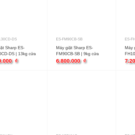
130CD-DS
ES-FM90CB-SB
ES-F
ặt Sharp ES-
Máy giặt Sharp ES-
Máy g
CD-DS | 13kg cửa
FM90CB-SB | 9kg cửa
FH10
ngang inverter
ngang
0.000
₫
6.800.000
₫
7.2