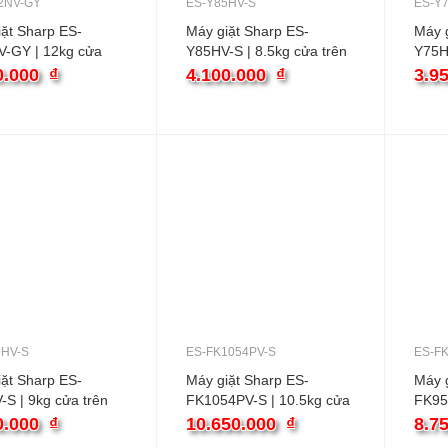
2NV-GY
ES-Y85HV-S
ES-Y
ặt Sharp ES-
Máy giặt Sharp ES-
Máy g
-GY | 12kg cửa
Y85HV-S | 8.5kg cửa trên
Y75HV
inver
0.000
₫
4.100.000
₫
3.9
0HV-S
ES-FK1054PV-S
ES-F
ặt Sharp ES-
Máy giặt Sharp ES-
Máy g
S | 9kg cửa trên
FK1054PV-S | 10.5kg cửa
FK95
ngang inverter
ngang
0.000
₫
10.650.000
₫
8.7