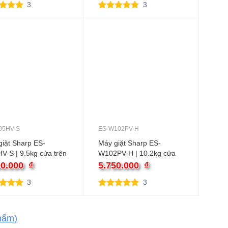
3
3
trên 5
5.00
3
trên 5
trên
dựa trên
 giá
đánh giá
95HV-S
ES-W102PV-H
iặt Sharp ES-
Máy giặt Sharp ES-
-S | 9.5kg cửa trên
W102PV-H | 10.2kg cửa
trên
00.000
₫
5.750.000
₫
3
3
trên 5
5.00
3
trên 5
trên
dựa trên
 giá
đánh giá
hẩm)