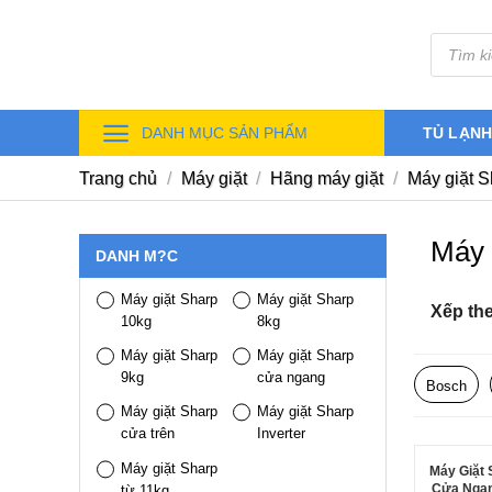
Skip
Tìm
to
kiếm
sản
content
phẩm
DANH MỤC SẢN PHẨM
TỦ LẠN
Trang chủ
/
Máy giặt
/
Hãng máy giặt
/
Máy giặt S
Máy 
DANH M?C
Máy giặt Sharp
Máy giặt Sharp
Xếp th
10kg
8kg
Máy giặt Sharp
Máy giặt Sharp
9kg
cửa ngang
Bosch
Máy giặt Sharp
Máy giặt Sharp
cửa trên
Inverter
Máy giặt Sharp
Máy Giặt 
Cửa Ngan
từ 11kg