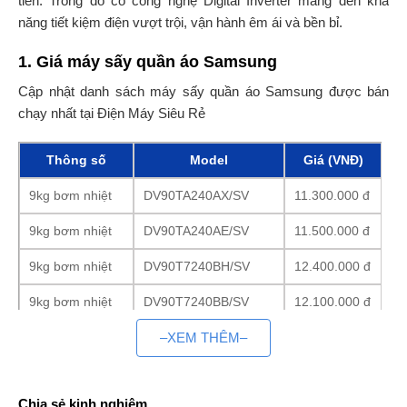
tiến. Trong đó có công nghệ Digital Inverter mang đến khả
năng tiết kiệm điện vượt trội, vận hành êm ái và bền bỉ.
1. Giá máy sấy quần áo Samsung
Cập nhật danh sách máy sấy quần áo Samsung được bán
chạy nhất tại Điện Máy Siêu Rẻ
Thông số
Model
Giá (VNĐ)
9kg bơm nhiệt
DV90TA240AX/SV
11.300.000 đ
9kg bơm nhiệt
DV90TA240AE/SV
11.500.000 đ
9kg bơm nhiệt
DV90T7240BH/SV
12.400.000 đ
9kg bơm nhiệt
DV90T7240BB/SV
12.100.000 đ
–XEM THÊM–
9kg bơm nhiệt
DV90BB9440GH/SV
Liên hệ
17kg bơm nhiệt
DV17B9750CV/SV
Liên hệ
Chia sẻ kinh nghiệm