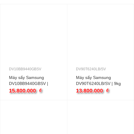
DV10BB9440GBSV
DV90T6240LB/SV
Máy sấy Samsung
Máy sấy Samsung
DV10BB9440GBSV |
DV90T6240LB/SV | 9kg
10kg bơm nhiệt inverter
bơm nhiệt inverter
15.800.000
₫
13.800.000
₫