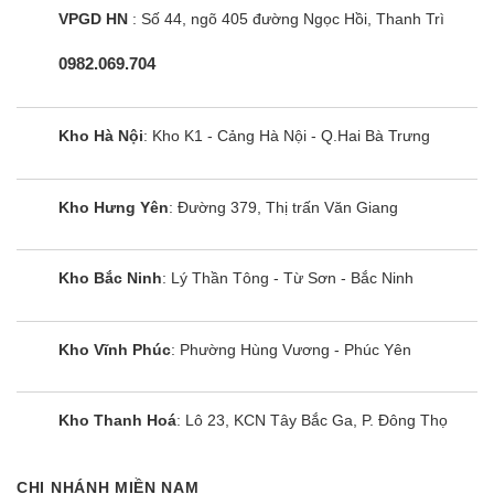
liệu, phom dáng và màu sắc sợi vải.
VPGD HN
: Số 44, ngõ 405 đường Ngọc Hồi, Thanh Trì
4. Phân loại
0982.069.704
4.1. Theo khối lượng
Máy sấy Samsung 9kg
: Phù hợp cho những gia đình có
Kho Hà Nội
: Kho K1 - Cảng Hà Nội - Q.Hai Bà Trưng
từ 3-5 thành viên sử dụng
Máy sấy Samsung 17kg: Đáp ứng nhu cầu của gia đình
Kho Hưng Yên
: Đường 379, Thị trấn Văn Giang
có từ 7 thành viên trở lên
4.2. Theo loại máy
Kho Bắc Ninh
: Lý Thần Tông - Từ Sơn - Bắc Ninh
Trên thị trường hiên nay có 3 dòng máy là: thông hơi, bơm
nhiệt, ngưng tụ. Tuy nhiên hãng Samsung chỉ sản xuất dòng
Kho Vĩnh Phúc
: Phường Hùng Vương - Phúc Yên
máy bơm nhiệt/Heatpump.
Dòng máy sấy bơm nhiệt Samsung chỉ có thể đặt trên mặt
Kho Thanh Hoá
: Lô 23, KCN Tây Bắc Ga, P. Đông Thọ
sàn, không thể úp chồng cũng như treo tường. Không phải lắp
đặt thêm ống thông hơi nên có thể đặt ở bất cứ không gian
nào
CHI NHÁNH MIỀN NAM