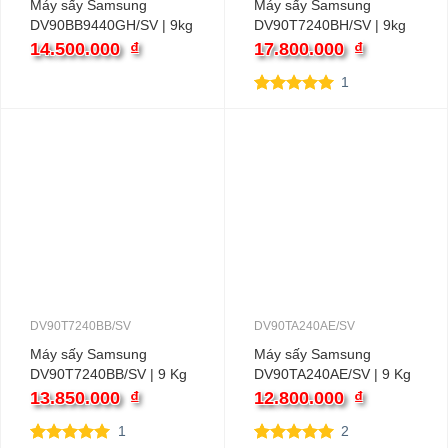
Máy sấy Samsung
Máy sấy Samsung
DV90BB9440GH/SV | 9kg
DV90T7240BH/SV | 9kg
Bơm nhiệt Inverter
Bơm nhiệt
14.500.000
₫
17.800.000
₫
1
5.00
1
trên 5
dựa trên
đánh giá
DV90T7240BB/SV
DV90TA240AE/SV
Máy sấy Samsung
Máy sấy Samsung
DV90T7240BB/SV | 9 Kg
DV90TA240AE/SV | 9 Kg
Bơm nhiệt Inverter
Bơm nhiệt
13.850.000
₫
12.800.000
₫
1
2