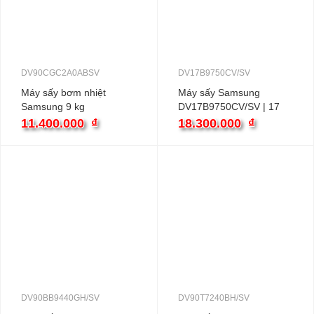
DV90CGC2A0ABSV
DV17B9750CV/SV
Máy sấy bơm nhiệt
Máy sấy Samsung
Samsung 9 kg
DV17B9750CV/SV | 17
DV90CGC2A0ABSV
Kg Bơm nhiệt
11.400.000
₫
18.300.000
₫
DV90BB9440GH/SV
DV90T7240BH/SV