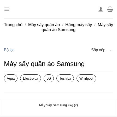
Skip
to
content
Trang chủ
/
Máy sấy quần áo
/
Hãng máy sấy
/
Máy sấy
quần áo Samsung
Bộ lọc
Sắp xếp
Máy sấy quần áo Samsung
Aqua
Electrolux
LG
Toshiba
Whirlpool
Máy Sấy Samsung 9kg (7)