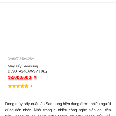
5.00
1
trên 5
5.00
2
trên 5
dựa trên
dựa trên
đánh giá
đánh giá
DV90TA240AX/SV
Máy sấy Samsung
DV90TA240AX/SV | 9kg
bơm nhiệt
13.000.000
₫
1
5.00
1
trên 5
dựa trên
đánh giá
Dòng máy sấy quần áo Samsung hiện đang được nhiều người
dùng đón nhận. Nhờ trang bị nhiều công nghệ hiện đại, tiện