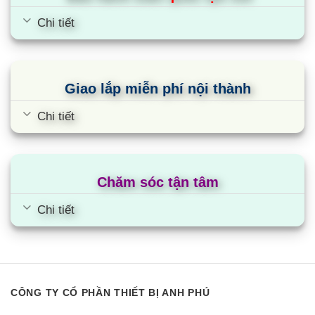
Công nghệ diệt khuẩn Hygiene Care giúp ngăn ngừa sự tích tụ
Chi tiết
của vi khuẩn lên quần áo. Loại bỏ đến 99% vi khuẩn giúp bảo
vệ sức khỏe của cả gia đình. Phù hợp với gia đình có trẻ nhỏ
hoặc những người có làn da nhạy cảm.
Giao lắp miễn phí nội thành
3.3. Sấy chống nhăn
Công nghệ Wrinkle Prevent có chức năng chống nhăn hiệu
Chi tiết
quả. Khi kết thúc quá trình sấy, máy sấy sẽ tiếp tục cho phép
lồng sấy quay nhẹ nhàng, giúp cho quần áo hạn chế được tình
trạng nhăn và xoắn rối trong trường hợp người dùng không kịp
Chăm sóc tận tâm
thời lấy quần áo sau chu trình sấy được và để lâu ở nhiệt độ
cao.
Chi tiết
3.4. Sấy thông minh
Optimal Dry là bộ 3 cảm biến thông minh (nhiệt độ, độ ẩm và
trao đổi nhiệt) có khả năng tự động điều chỉnh nhiệt độ, thời
gian và tối ưu lượng khí trong chu kỳ sấy giúp áo quần được
CÔNG TY CỔ PHẦN THIẾT BỊ ANH PHÚ
sấy khô vào từng sợi vải mà không bị hư hỏng, bảo vệ chất