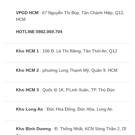
5. Mua máy sấy Samsung ở đâu giá rẻ?
VPGD HCM
: 67 Nguyễn Thị Búp, Tân Chánh Hiệp, Q12,
Tổng kho Điện Máy Siêu Rẻ tự hào là nhà cung cấp máy sấy
HCM
từ các thương hiệu nổi tiếng thế giới ở cả 2 miền. Chúng tôi
HOTLINE 0982.069.704
luôn sẵn hàng và đáp ứng đủ về thương hiệu, mẫu mã và
chủng loại.
Kho HCM 1
: 106 Đ. Lê Thị Riêng, Tân Thới An, Q12
Nắm bắt được xu thế thị trường, chúng tôi sở hữu mô hình
kinh doanh online nhằm mang đến cho khách hàng nhiều lựa
chọn nhất, khách hàng không phải mất thời gian đến tận nơi
Kho HCM 2
: phường Long Thạnh Mỹ, Quận 9, HCM
để lựa chọn sản phẩm. Chính vì thế, chúng tôi tối ưu được rất
nhiều chi phí nhằm mang đến cho khách hàng sản phẩm máy
sấy quần áo Samsung chất lượng nhất và mức giá chỉ bằng
Kho HCM 3
: Quốc lộ 1K, P.Linh Xuân, TP. Thủ Đức
70 – 80% các siêu thị lớn.
Điện máy siêu rẻ cam kết :
Kho Long An
: Đức Hòa Đông, Đức Hòa, Long An
✅ Giá sản phẩm:
Rẻ hơn siêu thị 30%
Kho Bình Dương
: Đ. Thống Nhất, KCN Sóng Thần 2, Dĩ
✅ Đảm bảo:
Hàng chính hãng