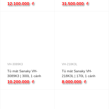
inverter
cánh inverter
12.100.000
₫
31.500.000
₫
VH-3089K3
VH-218K3L
Tủ mát Sanaky VH-
Tủ mát Sanaky VH-
3089K3 | 300L 1 cánh
218K3L | 170L 1 cánh
inverter
inverter
10.200.000
₫
8.000.000
₫