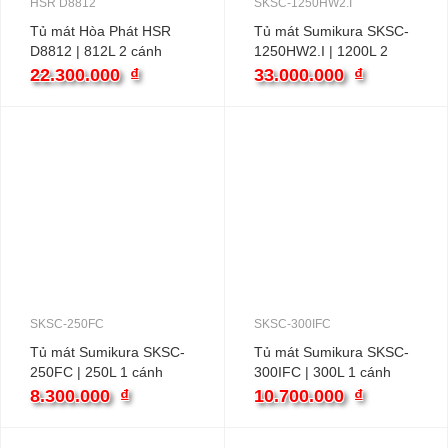
HSR D8812
SKSC-1250HW2.I
Tủ mát Hòa Phát HSR
Tủ mát Sumikura SKSC-
D8812 | 812L 2 cánh
1250HW2.I | 1200L 2
inverter
cánh inverter
22.300.000
₫
33.000.000
₫
SKSC-250FC
SKSC-300IFC
Tủ mát Sumikura SKSC-
Tủ mát Sumikura SKSC-
250FC | 250L 1 cánh
300IFC | 300L 1 cánh
inverter
inverter
8.300.000
₫
10.700.000
₫