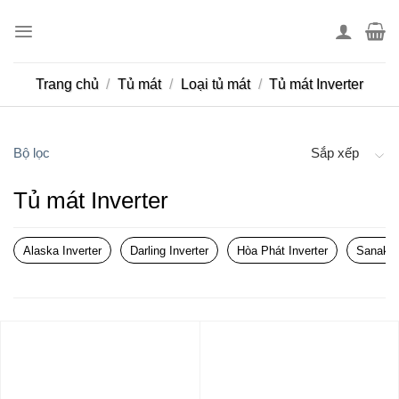
Skip
to
content
Trang chủ
/
Tủ mát
/
Loại tủ mát
/
Tủ mát Inverter
Bộ lọc
Sắp xếp
Tủ mát Inverter
Alaska Inverter
Darling Inverter
Hòa Phát Inverter
Sanaky 