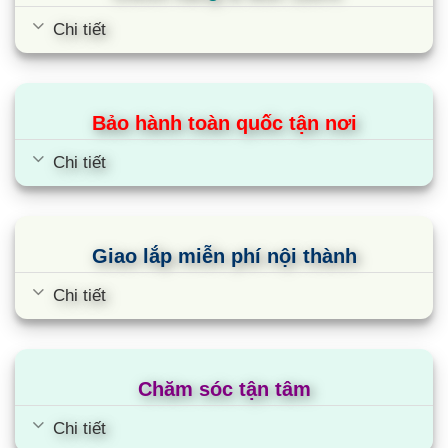
Điện máy siêu rẻ cam kết :
Chi tiết
✅ Giá sản phẩm:
Rẻ hơn siêu thị 30%
✅ Đảm bảo:
Hàng chính hãng
Bảo hành toàn quốc tận nơi
✅ Tình trạng:
Mới 100%
Chi tiết
✅ Giao lắp:
Sau 2 ~ 4h đặt hàng
✅ Bảo hành:
Toàn quốc tại nhà
Giao lắp miễn phí nội thành
✅ Hỗ trợ trả góp:
Có
Chi tiết
Chăm sóc tận tâm
Chi tiết