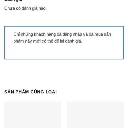
tủ mà không cần phải mở cửa. Mặt kính có khả
năng giữ nhiệt cực tốt, chống ẩm, chống bám bụi,
Chưa có đánh giá nào.
rất dễ dàng để lau chùi. Phù hợp để bảo quản và
trưng bày thực phẩm, đồ uống ở các tiện tạp hóa,
siêu thị.
Chỉ những khách hàng đã đăng nhập và đã mua sản
phẩm này mới có thể để lại đánh giá.
Đặc tính
Tủ mát Inverter có thêm biến tần để điều chỉnh tốc
độ vòng quay động cơ, giúp duy trì nhiệt độ ổn
định mà không phải liên tục tắt mở như tủ mát
thông thường. Nhờ đó tiết kiệm tới 50% điện năng
tiêu thụ và giúp tủ hoạt động êm hơn.
SẢN PHẨM CÙNG LOẠI
Tủ mát siêu thị kích thước rất lớn, được chia
nhiều tầng để tiện bày biện đồ uống và rau củ trái
cây bên trong.