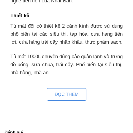
nghệ tiên tiến của Nhật Bản.
Thiết kế
Tủ mát đôi có thiết kế 2 cánh kính được sử dụng
phổ biến tại các siêu thị, tạp hóa, cửa hàng tiện
lợi, cửa hàng trái cây nhập khẩu, thực phẩm sạch.
Tủ mát 1000L chuyên dùng bảo quản lạnh và trưng
đồ uống, sữa chua, trái cây. Phổ biến tại siêu thị,
nhà hàng, nhà ăn.
Tủ lạnh đứng mặt kính có cửa nằm phía trước,
ĐỌC THÊM
ngăn có nhiều khay kệ giúp bạn dễ dàng phân loại
và sắp xếp, tiện cho việc tìm và lấy thực phẩm.
Tủ mát có cửa làm từ kính cường lực và trong
suốt, giúp nhìn rõ thực phẩm bảo quản bên trong
Đánh giá