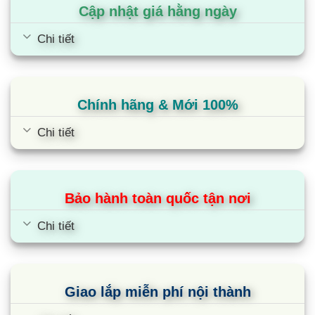
Cập nhật giá hằng ngày
Hệ thống đèn LED chiếu sáng toàn bộ các góc
Chi tiết
khuất, tăng tối đa hiệu quả trưng bày mà vẫn giữ
được nhiệt độ ổn định. Đồng thời, đèn Led này
còn tiết kiệm điện năng và có tuổi thọ bền bỉ hơn
Chính hãng & Mới 100%
nhiều lần so với đèn huỳnh quang, đèn sợi đốt,..
Chi tiết
Công nghệ
Gas R209 thân thiện với môi trường, an toàn với
sức khỏe, làm lạnh sâu, tăng hiệu quả làm mát
Bảo hành toàn quốc tận nơi
của thiết bị.
Chi tiết
Cùng Chủ Đề:
Giao lắp miễn phí nội thành