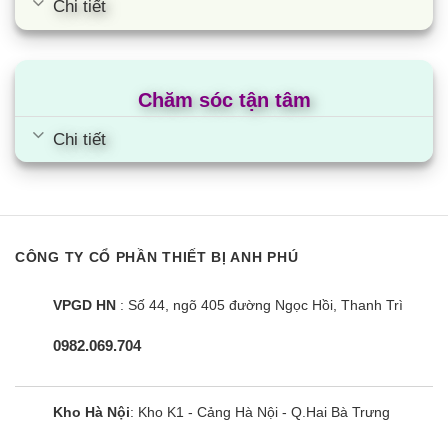
Chi tiết
Chăm sóc tận tâm
Chi tiết
Tủ mát Sumikura SKSC-1050HW2 |
1050L 2 cánh
CÔNG TY CỔ PHẦN THIẾT BỊ ANH PHÚ
VPGD HN
: Số 44, ngõ 405 đường Ngọc Hồi, Thanh Trì
0982.069.704
Kho Hà Nội
: Kho K1 - Cảng Hà Nội - Q.Hai Bà Trưng