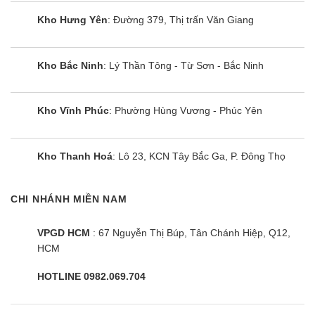
Kho Hưng Yên
: Đường 379, Thị trấn Văn Giang
Kho Bắc Ninh
: Lý Thần Tông - Từ Sơn - Bắc Ninh
Tủ mát Sumikura SKSC-1250HW2.I |
Kho Vĩnh Phúc
: Phường Hùng Vương - Phúc Yên
1200L 2 cánh inverter
Kho Thanh Hoá
: Lô 23, KCN Tây Bắc Ga, P. Đông Thọ
CHI NHÁNH MIỀN NAM
VPGD HCM
: 67 Nguyễn Thị Búp, Tân Chánh Hiệp, Q12,
HCM
HOTLINE 0982.069.704