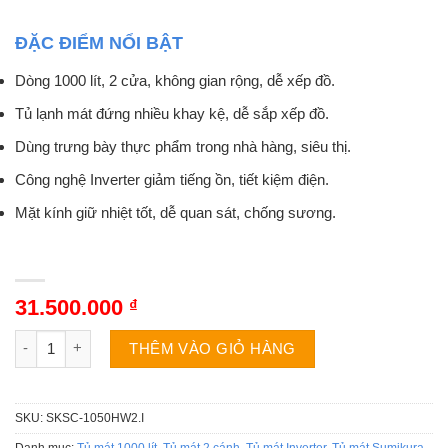
ĐẶC ĐIỂM NỔI BẬT
Dòng 1000 lít, 2 cửa, không gian rộng, dễ xếp đồ.
Tủ lạnh mát đứng nhiều khay kệ, dễ sắp xếp đồ.
Dùng trưng bày thực phẩm trong nhà hàng, siêu thị.
Công nghệ Inverter giảm tiếng ồn, tiết kiệm điện.
Mặt kính giữ nhiệt tốt, dễ quan sát, chống sương.
31.500.000
₫
Tủ mát Sumikura SKSC-1050HW2.I | 1018L 2 cánh inverter số l
THÊM VÀO GIỎ HÀNG
SKU:
SKSC-1050HW2.I
Danh mục:
Tủ mát 1000 lít
,
Tủ mát 2 cánh
,
Tủ mát Inverter
,
Tủ mát Sumikura
,