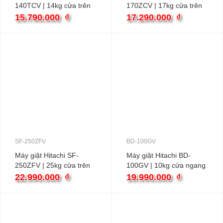
140TCV | 14kg cửa trên
170ZCV | 17kg cửa trên
inverter
inverter
15.790.000
₫
17.290.000
₫
SF-250ZFV
BD-100GV
Máy giặt Hitachi SF-
Máy giặt Hitachi BD-
250ZFV | 25kg cửa trên
100GV | 10kg cửa ngang
inverter
inverter
22.990.000
₫
19.990.000
₫