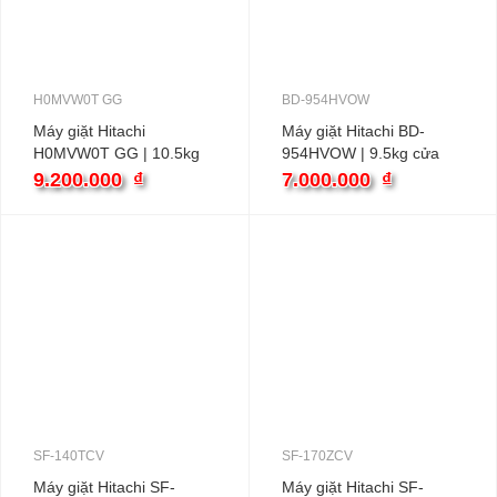
H0MVW0T GG
BD-954HVOW
Máy giặt Hitachi
Máy giặt Hitachi BD-
H0MVW0T GG | 10.5kg
954HVOW | 9.5kg cửa
cửa trên inverter
ngang inverter
9.200.000
₫
7.000.000
₫
SF-140TCV
SF-170ZCV
Máy giặt Hitachi SF-
Máy giặt Hitachi SF-