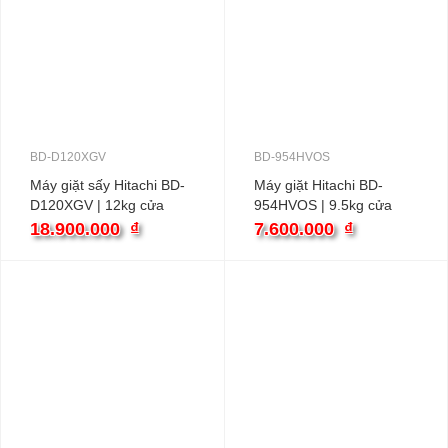
BD-D120XGV
BD-954HVOS
Máy giặt sấy Hitachi BD-
Máy giặt Hitachi BD-
D120XGV | 12kg cửa
954HVOS | 9.5kg cửa
ngang inverter
ngang inverter
18.900.000
₫
7.600.000
₫