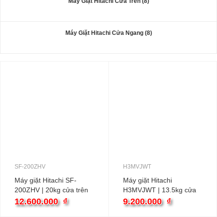
Máy Giặt Hitachi Cửa Trên (8)
Máy Giặt Hitachi Cửa Ngang (8)
SF-200ZHV
H3MVJWT
Máy giặt Hitachi SF-
Máy giặt Hitachi
200ZHV | 20kg cửa trên
H3MVJWT | 13.5kg cửa
inverter
trên inverter
12.600.000
₫
9.200.000
₫