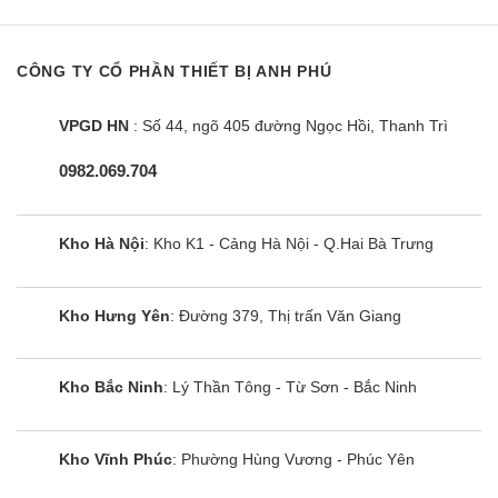
được hòa tan và thẩm thấu sâu vào từng sợi vải, giúp
đánh bay các vết bẩn cứng đầu.
CÔNG TY CỔ PHẦN THIẾT BỊ ANH PHÚ
Công suất
Máy giặt Hitachi có hiệu suất năng lượng dao động từ 8 ∼
VPGD HN
: Số 44, ngõ 405 đường Ngọc Hồi, Thanh Trì
34,6 Wh/kg, tức là với mỗi kg quần áo cho vào giặt, máy sẽ
0982.069.704
tiêu thụ hết 8 ∼ 34,6 Wh điện.
Phân loại
Kho Hà Nội
: Kho K1 - Cảng Hà Nội - Q.Hai Bà Trưng
Máy giặt Hitachi
Máy giặt Hitachi
lồng ngang
lồng đứng
Kho Hưng Yên
: Đường 379, Thị trấn Văn Giang
Mức giá
9,9 – 25,9 triệu
15,7 – 22,9 triệu
(VNĐ)
Kho Bắc Ninh
: Lý Thần Tông - Từ Sơn - Bắc Ninh
Khối lượng
8.5 – 12 kg
14 – 25kg
giặt (kg)
Nên mua máy giặt quần áo Hitachi ở đâu chính
Kho Vĩnh Phúc
: Phường Hùng Vương - Phúc Yên
hãng, giá rẻ?