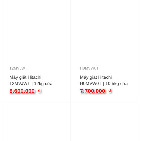
12MVJWT
H0MVW0T
Máy giặt Hitachi
Máy giặt Hitachi
12MVJWT | 12kg cửa
H0MVW0T | 10.5kg cửa
trên inverter
trên inverter
8.600.000
₫
7.700.000
₫