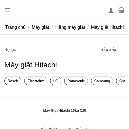
Skip
to
content
Trang chủ
/
Máy giặt
/
Hãng máy giặt
/
Máy giặt Hitachi
Bộ lọc
Sắp xếp
Máy giặt Hitachi
Bosch
Electrolux
LG
Panasonic
Samsung
Sharp
Máy Giặt Hitachi 10kg (16)