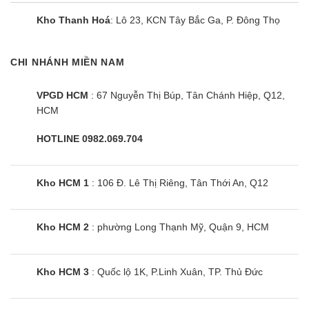
Với lợi thế hình thức bán trực tuyến, Điện Máy Siêu Rẻ chỉ
Kho Thanh Hoá
: Lô 23, KCN Tây Bắc Ga, P. Đông Thọ
nhập hàng ở kho và xuất bán cho người tiêu dùng nên tiết
kiệm rất lớn chi phí mặt bằng, nhân viên. Vì thế các sản phẩm
CHI NHÁNH MIỀN NAM
máy giặt Hitachi được phân phối với giá tận gốc, rẻ hơn từ 20-
30% so với các siêu thị lớn.
VPGD HCM
: 67 Nguyễn Thị Búp, Tân Chánh Hiệp, Q12,
HCM
Toàn bộ các sản phẩm đều được kiểm tra kỹ lưỡng trước khi
đưa đi phân phối khắp toàn quốc. Cam kết hàng mới 100%,
HOTLINE 0982.069.704
nguyên kiện, chưa qua sử dụng với đầy đủ giấy tờ liên quan.
Điện máy siêu rẻ cam kết :
Kho HCM 1
: 106 Đ. Lê Thị Riêng, Tân Thới An, Q12
✅ Giá sản phẩm:
Rẻ hơn siêu thị 30%
Kho HCM 2
: phường Long Thạnh Mỹ, Quận 9, HCM
✅ Đảm bảo:
Hàng chính hãng
✅ Tình trạng:
Mới 100%
Kho HCM 3
: Quốc lộ 1K, P.Linh Xuân, TP. Thủ Đức
✅ Giao lắp:
Sau 2 ~ 4h đặt hàng
✅ Bảo hành:
Toàn quốc tại nhà