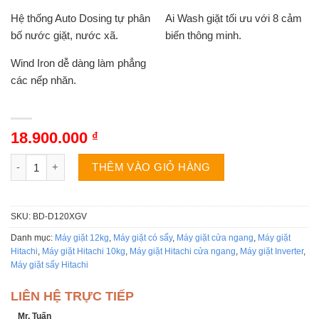
Hệ thống Auto Dosing tự phân
Ai Wash giặt tối ưu với 8 cảm
bố nước giặt, nước xã.
biến thông minh.
Wind Iron dễ dàng làm phẳng
các nếp nhăn.
18.900.000
₫
Máy giặt sấy Hitachi BD-D120XGV | 12kg cửa ngang inverter số
THÊM VÀO GIỎ HÀNG
SKU:
BD-D120XGV
Danh mục:
Máy giặt 12kg
,
Máy giặt có sấy
,
Máy giặt cửa ngang
,
Máy giặt
Hitachi
,
Máy giặt Hitachi 10kg
,
Máy giặt Hitachi cửa ngang
,
Máy giặt Inverter
,
Máy giặt sấy Hitachi
LIÊN HỆ TRỰC TIẾP
Mr. Tuấn