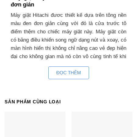
đơn giản
Máy giặt Hitachi đươc thiết kế dựa trên tông nền
màu đen đơn giản cùng với đó là cửa trước tô
điểm thệm cho chiếc máy giặt này. Máy giặt còn
có bảng điều khiển song ngữ dạng nút và xoay, có
màn hình hiển thị không chỉ nâng cao vẻ đẹp hiện
đại cho không gian mà nó còn vô cùng tinh tế khi
giúp bạn thuận tiện trong việc sử dụng.
ĐỌC THÊM
Có thể nói đây là một trong những dòng máy giặt
sấy hiện đại bậc nhất của Hitachi mang đến cho
bạn kiểu dáng sang trọng, thích hợp với rất nhiều
SẢN PHẨM CÙNG LOẠI
loại không gian nội thất khác nhau từ cổ điển đến
sang trọng. Cửa lồng ở trước cũng rất tiện lợi cho
quá trình thêm đồ, cho đồ vào giặt. Ngoài ra cửa
máy giặt được thiết kế khá rộng, mang đến sự dễ