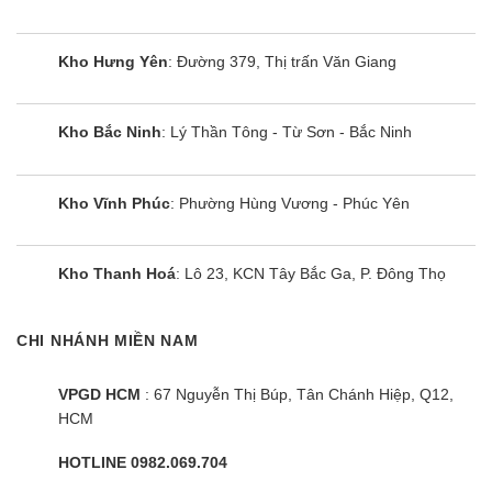
bây giờ bạn có thể giữ chúng sạch sẽ mà không bị
xuống cấp để tránh biến dạng ở những vật dụng
Kho Hưng Yên
: Đường 379, Thị trấn Văn Giang
như bộ quần áo, đồ chơi nhồi bông và giày
dép. Với Air Wash, không khí được làm nóng và
Kho Bắc Ninh
: Lý Thần Tông - Từ Sơn - Bắc Ninh
làm ẩm sẽ giảm vi khuẩn và ngăn chặn các hoạt
động của vi rút, và cũng khử mùi các vật dụng.
Kho Vĩnh Phúc
: Phường Hùng Vương - Phúc Yên
Cùng Chủ Đề:
Kho Thanh Hoá
: Lô 23, KCN Tây Bắc Ga, P. Đông Thọ
CHI NHÁNH MIỀN NAM
VPGD HCM
: 67 Nguyễn Thị Búp, Tân Chánh Hiệp, Q12,
HCM
HOTLINE 0982.069.704