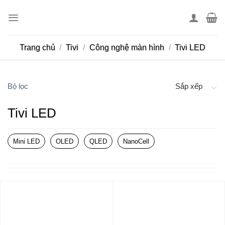
Skip
to
content
Trang chủ
/
Tivi
/
Công nghệ màn hình
/
Tivi LED
Bộ lọc
Sắp xếp
Tivi LED
Mini LED
OLED
QLED
NanoCell