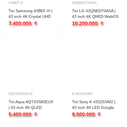
43BEF-H
43QNED70ASA
Tivi Samsung 43BEF-H |
Tivi LG 43QNED70ASA |
43 inch 4K Crystal UHD
43 inch 4K QNED WebOS
Tizen
7.400.000
₫
10.200.000
₫
AQT43S80EUX
K-43S25VM2
Tivi Aqua AQT43S80EUX
Tivi Sony K-43S25VM2 |
| 43 inch 4K QLED
43 inch 4K LED Google
Android
5.400.000
₫
9.500.000
₫