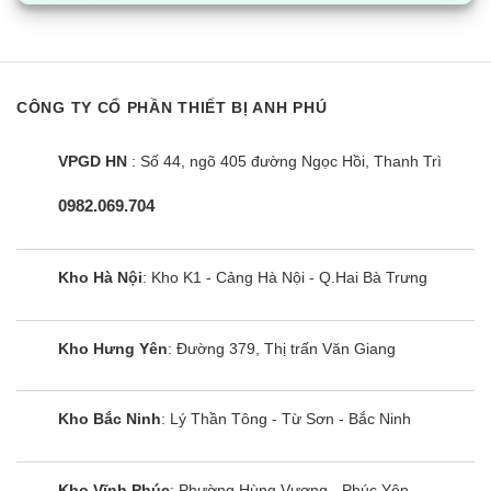
2.5. Công suất tiêu thụ
Mỗi model tivi 43inch sẽ có công suất danh định khác nhau và
được in trên nhãn năng lượng dán trên sản phẩm.
CÔNG TY CỔ PHẦN THIẾT BỊ ANH PHÚ
VPGD HN
: Số 44, ngõ 405 đường Ngọc Hồi, Thanh Trì
0982.069.704
Kho Hà Nội
: Kho K1 - Cảng Hà Nội - Q.Hai Bà Trưng
Kho Hưng Yên
: Đường 379, Thị trấn Văn Giang
Kho Bắc Ninh
: Lý Thần Tông - Từ Sơn - Bắc Ninh
Ví du, model UA43RU7100 có công suất 120W, tức là mỗi giờ,
tivi 43 inch này tiêu thụ hết 0,12kWh (số điện)
Kho Vĩnh Phúc
: Phường Hùng Vương - Phúc Yên