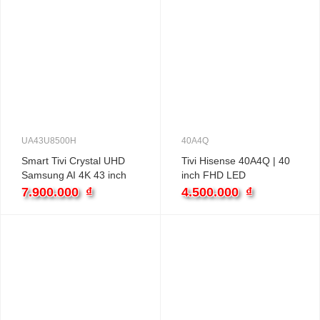
UA43U8500H
40A4Q
Smart Tivi Crystal UHD
Tivi Hisense 40A4Q | 40
Samsung AI 4K 43 inch
inch FHD LED
UA43U8500H
7.900.000
₫
4.500.000
₫