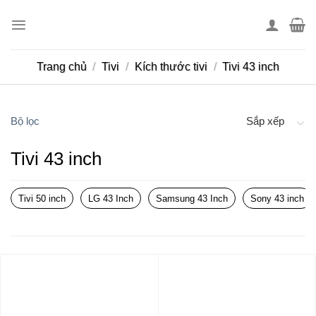
Skip
to
content
Trang chủ
/
Tivi
/
Kích thước tivi
/
Tivi 43 inch
Bộ lọc
Sắp xếp
Tivi 43 inch
Tivi 50 inch
LG 43 Inch
Samsung 43 Inch
Sony 43 inch