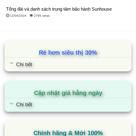
động, chi tiết hơn nhờ vào mật độ điểm ảnh.
Tổng đài và danh sách trung tâm bảo hành Sunhouse
12/04/2024
2795 views
Mang lại cho người dùng trải nghiệm với chất lượng hình ảnh
cực kỳ sắc nét với 8.3 triệu pixel đủ để phủ kín màn hình cho
ra hình ảnh liền mạch và chân thực hơn.
2.3. Màn hình LED
Rẻ hơn siêu thị 30%
Đa số tivi 43inh đều sử dụng tấm nền LED, thuộc loại tivi LCD
Chi tiết
màn hình phẳng nhưng khác ở chỗ là nó dùng đèn LED để
chiếu sáng thay vì dùng đèn huỳnh quang.
Chỉ có 1 số model sử dụng tấm nền QLED và OLED
Cập nhật giá hằng ngày
2.4. Kích thước và không gian lắp đặt
Chi tiết
Kích thước tivi 43inch sẽ được tính theo đường chéo
của màn hình: 1 inch = 2,54cm
Áp dụng công thức trên thì ta có thể dễ dàng tính được
Chính hãng & Mới 100%
kích thước của tivi 43 inch như sau: 43 inch x 2.54 cm =