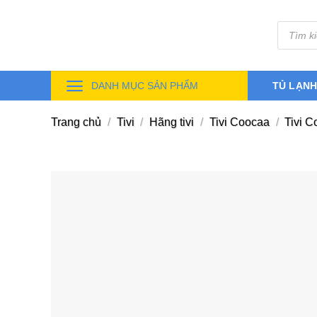
Skip
Tìm
to
kiếm
sản
content
phẩm
DANH MỤC SẢN PHẨM
TỦ LẠN
Trang chủ
/
Tivi
/
Hãng tivi
/
Tivi Coocaa
/
Tivi C