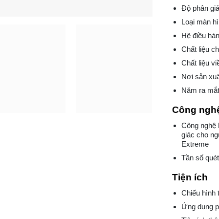
Độ phân giả
Loại màn h
Hệ điều hà
Chất liệu c
Chất liệu viề
Nơi sản xuấ
Năm ra mắt
Công nghệ
Công nghệ 
giác cho ng
Extreme
Tần số quét
Tiện ích
Chiếu hình t
Ứng dụng ph