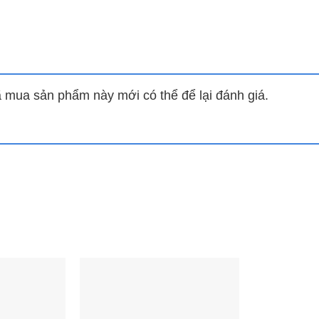
ân bằng độ sáng tối hài hòa hơn, làm nổi bật chi tiết 
g HDR sống động.
lus Extreme giúp hình ảnh rực rỡ hơn nhờ mở rộng ga
mua sản phẩm này mới có thể để lại đánh giá.
hợp cùng đèn nền DLED, mang đến khả năng hiển thị 
bị sai lệch màu khi quan sát ở nhiều góc độ.
 thị giác giúp những người gặp hạn chế về khả năng 
 chế giảm ánh sáng xanh (Low Blue Light) và chống nhấ
dụng lâu dài, nhất là trẻ nhỏ và người lớn tuổi.
hệ thống 2 loa có tổng công suất 20W, tạo nên luồng â