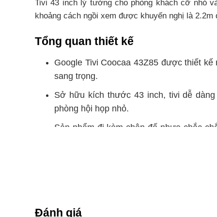
Tivi 43 inch lý tưởng cho phòng khách cỡ nhỏ v
khoảng cách ngồi xem được khuyến nghị là 2.2m
Tổng quan thiết kế
Google Tivi Coocaa 43Z85 được thiết kế m
sang trọng.
Sở hữu kích thước 43 inch, tivi dễ dàn
phòng hội họp nhỏ.
Sản phẩm đi kèm chân đế nhựa chắc chắn,
5.5 kg. Nếu treo tường, kích thước được 
tích, tạo cảm giác tinh gọn, hiện đại cho 
Công nghệ hình ảnh
Tivi Coocaa 43Z85 sở hữu độ phân giải 2K
Đánh giá
động luôn mượt mà.