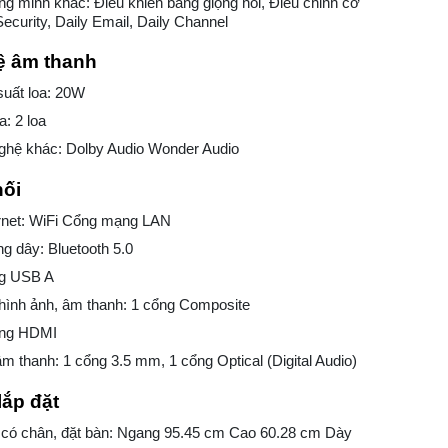
ông minh khác: Điều khiển bằng giọng nói, Điều chỉnh cỡ
Security, Daily Email, Daily Channel
 âm thanh
suất loa: 20W
a: 2 loa
ghệ khác: Dolby Audio Wonder Audio
nối
ernet: WiFi Cổng mạng LAN
ng dây: Bluetooth 5.0
ng USB A
hình ảnh, âm thanh: 1 cổng Composite
ổng HDMI
m thanh: 1 cổng 3.5 mm, 1 cổng Optical (Digital Audio)
lắp đặt
 có chân, đặt bàn: Ngang 95.45 cm Cao 60.28 cm Dày