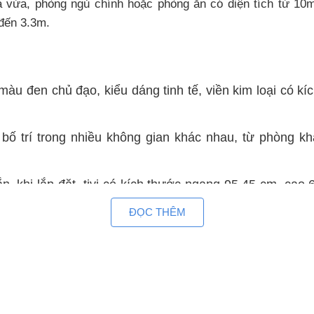
à vừa, phòng ngủ chính hoặc phòng ăn có diện tích từ 10
 đến 3.3m.
àu đen chủ đạo, kiểu dáng tinh tế, viền kim loại có k
g bố trí trong nhiều không gian khác nhau, từ phòng 
 khi lắp đặt, tivi có kích thước ngang 95.45 cm, cao
tối giản còn ngang 95.45 cm, cao 55.86 cm, dày 7.54 c
ĐỌC THÊM
không gian sống.
 Full HD, mang đến hình ảnh sắc nét, chi tiết rõ ràng. 