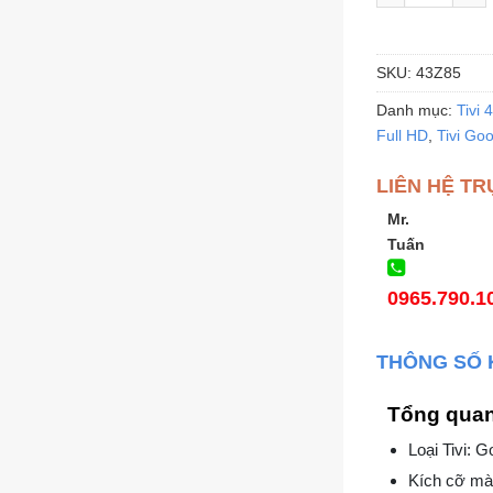
SKU:
43Z85
Danh mục:
Tivi 
Full HD
,
Tivi Go
LIÊN HỆ TR
Mr.
Tuấn
0965.790.1
THÔNG SỐ 
Tổng qua
Loại Tivi: G
Kích cỡ màn