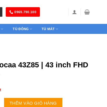
0965.790.100
TỦ ĐÔNG
TỦ MÁT
oocaa 43Z85 | 43 inch FHD
e
₫
3Z85 | 43 inch FHD Google số lượng
THÊM VÀO GIỎ HÀNG