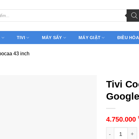
H
TIVI
MÁY SẤY
MÁY GIẶT
ĐIỀU HÒA
oocaa 43 inch
Tivi C
Googl
4.750.000
Tivi Coocaa 4