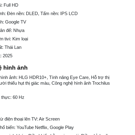
i: Full HD
ình: Đèn nền: DLED, Tấm nền: IPS LCD
nh: Google TV
hân đế: Nhựa
n tivi: Kim loại
t: Thái Lan
: 2025
 hình ảnh
hình ảnh: HLG HDR10+, Tính năng Eye Care, Hỗ trợ thị
ười thiếu hụt thị giác màu, Công nghệ hình ảnh Trochilus
 thực: 60 Hz
ừ điện thoại lên TV: Air Screen
ổ biến: YouTube Netflix, Google Play