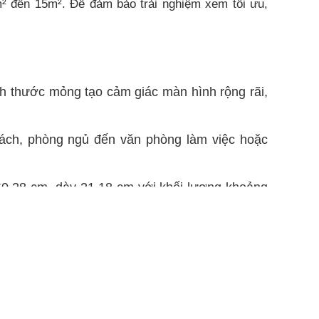
m² đến 15m². Để đảm bảo trải nghiệm xem tối ưu,
ích thước mỏng tạo cảm giác màn hình rộng rãi,
khách, phòng ngủ đến văn phòng làm việc hoặc
 60.28 cm, dày 21.18 cm với khối lượng khoảng
m cùng khối lượng 5.45 kg, giúp tiết kiệm diện
Ngoài ra, tần số quét 60 Hz đảm bảo các chuyển