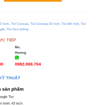
43 inch
,
Tivi Coocaa
,
Tivi Coocaa 43 inch
,
Tivi đời mới
,
Tivi
ogle
,
Tivi treo tường
ỰC TIẾP
Ms.
Hương
00
0982.069.704
KỸ THUẬT
n sản phẩm
oogle Tivi
 hình: 43 inch