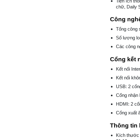
Tiện ích th
chữ, Daily 
Công nghệ
Tổng công 
Số lượng lo
Các công n
Cổng kết 
Kết nối Int
Kết nối khô
USB: 2 cổ
Cổng nhận 
HDMI: 2 c
Cổng xuất â
Thông tin 
Kích thước