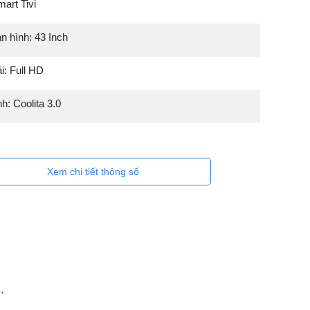
mart Tivi
n hình: 43 Inch
i: Full HD
h: Coolita 3.0
Xem chi tiết thông số
.