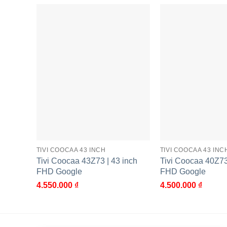
Cung cấp kho tài nguyên giải trí 
Tivi Full HD Coocaa 32 inch 32S3U+ chạy hệ điều
(chỉ mất khoảng 4 giây), cùng với đó là có thời gi
Hệ điều hành có có thiết kế giao diện trực quan
Coolita 3.0 còn cung cấp cho người dùng kho tài n
Smart TV Full HD Coocaa 43 Inch 43S3U+ sở hữu m
hình Full HD nên có thể phục vụ hiệu quả cho việ
cảnh chuyển động hiển thị rõ nét và mượt mà hơn
TIVI COOCAA 43 INCH
TIVI COOCAA 43 INC
Tivi Coocaa 43Z73 | 43 inch
Tivi Coocaa 40Z73
Tivi được trang bị hệ thống loa kép với tổng côn
FHD Google
FHD Google
động và hấp dẫn không kém gì việc bạn xem trực 
4.550.000
₫
4.500.000
₫
chất lượng và có mức giá tốt cho không gian giải tr
Cùng Chủ Đề: