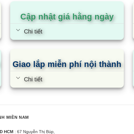
Cập nhật giá hằng ngày
Chi tiết
Giao lắp miễn phí nội thành
Chi tiết
40Z73 | 40 inch
Tivi Coocaa 43Z85 | 43 inch
T
FHD Google
i
NH MIỀN NAM
D HCM
: 67 Nguyễn Thị Búp,