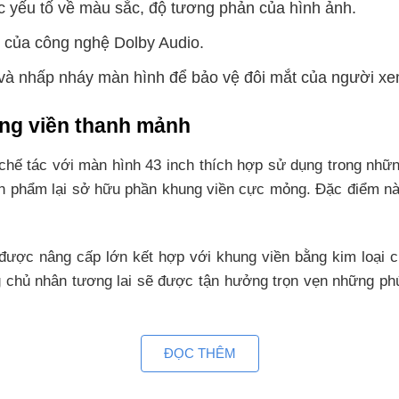
c yếu tố về màu sắc, độ tương phản của hình ảnh.
ợ của công nghệ Dolby Audio.
và nhấp nháy màn hình để bảo vệ đôi mắt của người xe
hung viền thanh mảnh
ế tác với màn hình 43 inch thích hợp sử dụng trong những
 phẩm lại sở hữu phần khung viền cực mỏng. Đặc điểm này 
được nâng cấp lớn kết hợp với khung viền bằng kim loại c
g chủ nhân tương lai sẽ được tận hưởng trọn vẹn những phút 
p bạn thưởng thức nội dung giải trí dễ 
ĐỌC THÊM
 nội dung giải trí với tốc độ cực nhanh. Nhờ đó, người dù