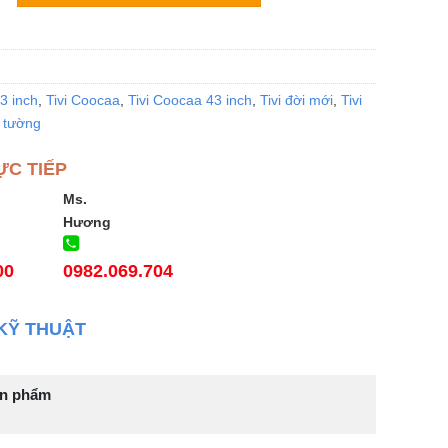
43 inch
,
Tivi Coocaa
,
Tivi Coocaa 43 inch
,
Tivi đời mới
,
Tivi
o tường
ỰC TIẾP
Ms.
Hương
00
0982.069.704
KỸ THUẬT
ản phẩm