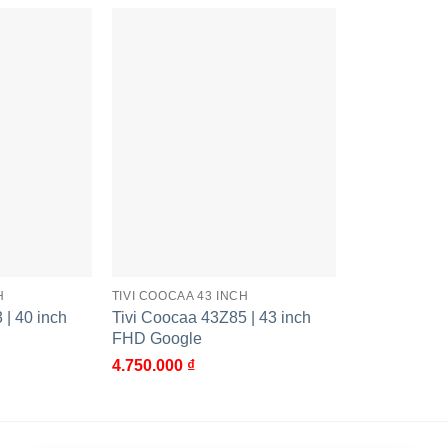
phong phú và hấp dẫn
 hành Coolita 3.0 thông minh do Coocaa phát triển. Hệ điề
an tải ứng dụng và chạy trình duyệt cực kỳ nhanh.
 và thân thiện giúp cho người dùng dễ dàng thao tác và tì
guyên giải trí đa dạng để bạn truy cập và khám phá mỗi ngà
àn hình 43 inch phù hợp với những không gian nội thất có
c xem thể thao của khách hàng. Không chỉ vậy, sản phẩm cò
.
H
TIVI COOCAA 43 INCH
 | 40 inch
Tivi Coocaa 43Z85 | 43 inch
g suất 20W, kết hợp cùng công nghệ Dolby Audio hiện đại sẽ 
FHD Google
tiếp tại sân vận động. Nhìn chung, sản phẩm là sự lựa ch
4.750.000
₫
í tại gia của mình.