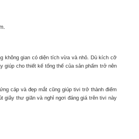
m.
 không gian có diện tích vừa và nhỏ. Dù kích cỡ
giúp cho thiết kế tổng thể của sản phẩm trở nên
ứng cáp và đẹp mắt cũng giúp tivi trở thành điểm
giây thư giãn và nghỉ ngơi đáng giá trên tivi này
dàng
ng không cần chờ đợi mà có thể thưởng thức những