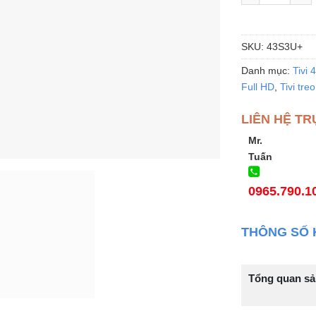
SKU:
43S3U+
Danh mục:
Tivi 
Full HD
,
Tivi tre
LIÊN HỆ TR
Mr.
Tuấn
0965.790.1
THÔNG SỐ 
Tổng quan s