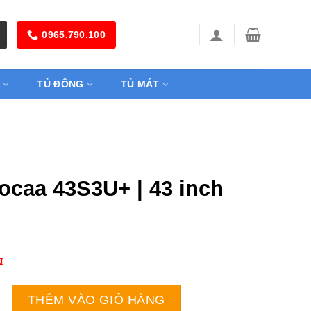
0965.790.100
TỦ ĐÔNG
TỦ MÁT
oocaa 43S3U+ | 43 inch
₫
3S3U+ | 43 inch FHD số lượng
THÊM VÀO GIỎ HÀNG