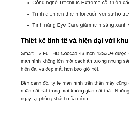
Công nghệ Trochilus Extreme cải thiện cá
Trình diễn âm thanh lôi cuốn với sự hỗ tr
Tính năng Eye Care giảm ánh sáng xanh 
Thiết kế tinh tế và hiện đại với k
Smart TV Full HD Coocaa 43 Inch 43S3U+ được ch
màn hình không lớn một cách ấn tượng nhưng sản
hiện đại và đẹp mắt hơn bao giờ hết.
Bên cạnh đó, tỷ lệ màn hình trên thân máy cũng 
nhấn nổi bật trong mọi không gian nội thất. Nhữn
ngay tại phòng khách của mình.
Hiệu suất hoạt động cực nhanh giú
Tivi Coocaa 43S3U+ có khả năng khởi động và tải