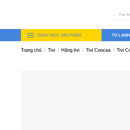
Skip
Tìm
to
kiếm
sản
content
phẩm
DANH MỤC SẢN PHẨM
TỦ LẠN
Trang chủ
/
Tivi
/
Hãng tivi
/
Tivi Coocaa
/
Tivi C