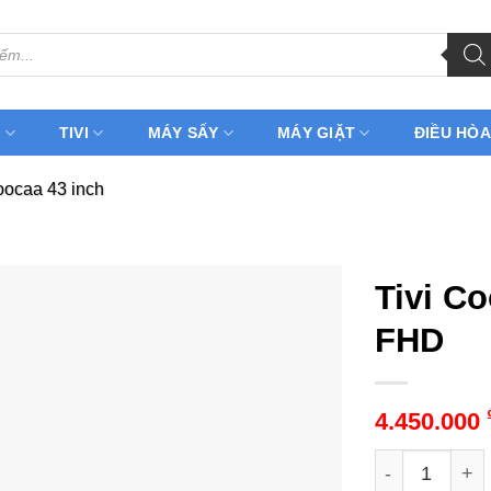
H
TIVI
MÁY SẤY
MÁY GIẶT
ĐIỀU HÒA
oocaa 43 inch
Tivi C
FHD
4.450.000
Tivi Coocaa 4