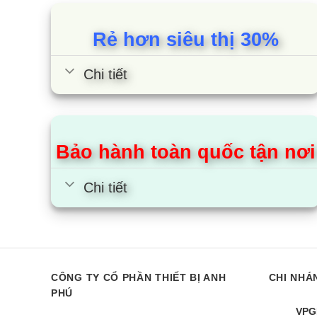
Rẻ hơn siêu thị 30%
Chi tiết
Bảo hành toàn quốc tận nơi
Chi tiết
Tivi Coocaa 43Z73 | 43 inch
Tivi Coocaa 
FHD Google
FHD Google
CÔNG TY CỔ PHẦN THIẾT BỊ ANH
CHI NHÁ
PHÚ
VPG