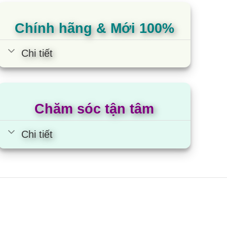
Chính hãng & Mới 100%
Chi tiết
Chăm sóc tận tâm
Chi tiết
ivi Coocaa 24LP6000G | 24
nch FHD LED Google