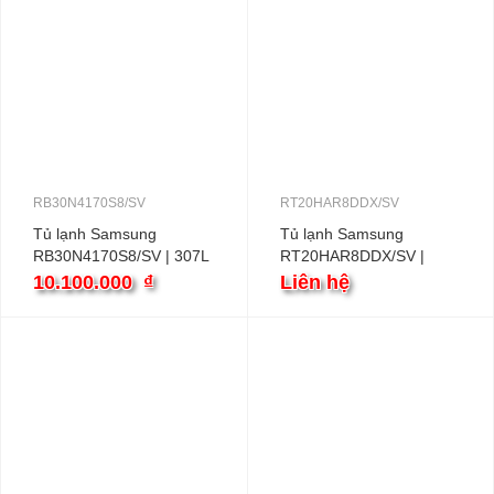
RB30N4170S8/SV
RT20HAR8DDX/SV
Tủ lạnh Samsung
Tủ lạnh Samsung
RB30N4170S8/SV | 307L
RT20HAR8DDX/SV |
2 cánh inverter
208L 2 cánh inverter
10.100.000
₫
Liên hệ