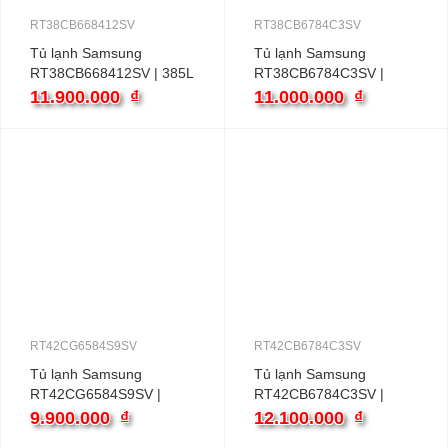
RT38CB668412SV
RT38CB6784C3SV
Tủ lạnh Samsung
Tủ lạnh Samsung
RT38CB668412SV | 385L
RT38CB6784C3SV |
2 cánh inverter
382L 2 cánh inverter
11.900.000
₫
11.000.000
₫
RT42CG6584S9SV
RT42CB6784C3SV
Tủ lạnh Samsung
Tủ lạnh Samsung
RT42CG6584S9SV |
RT42CB6784C3SV |
406L 2 cánh inverter
406L 2 cánh inverter
9.900.000
₫
12.100.000
₫