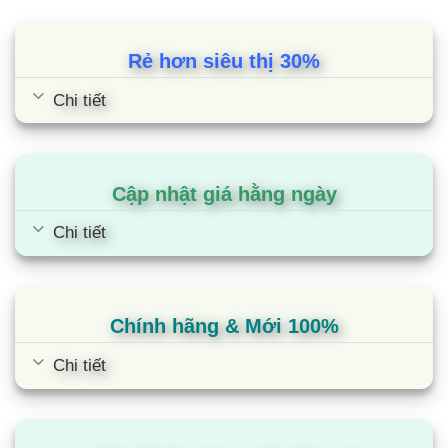
2.2. Xuất xứ
Rẻ hơn siêu thị 30%
Tại Việt Nam, dòng sản phẩm tủ lạnh Samsung cũng đang
được bán chạy nhất trên thị trường trong nước. Các sản
Chi tiết
phẩm thường được sản xuất tại Thái Lan, Trung Quốc, Việt
Nam theo tiêu chuẩn Hàn Quốc, đảm bảo chất lượng cao. Vì
vậy, người dùng hoàn toàn yên tâm khi sử dụng.
Cập nhật giá hằng ngày
2.3. Chính sách bảo hành
Chi tiết
Thời hạn bảo hành của tủ lạnh Samsung được quy định như
sau:
Tủ lạnh Samsung bảo hành 24 tháng kể từ ngày mua và
Chính hãng & Mới 100%
không quá 27 tháng kể từ ngày sản xuất cho toàn bộ
máy.
Chi tiết
Đối với máy nén của tủ lạnh Samsung thường bảo hành
5 năm.
Máy nén tủ lạnh Samsung Inverter được bảo hành 10