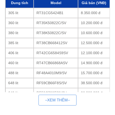
Dung tích
Model
Giá bán (VNĐ)
305 lít
RT31CG5424B1
8.350.000 đ
360 lít
RT35K50822C/SV
10.200.000 đ
380 lít
RT38K50822C/SV
10.600.000 đ
385 lít
RT38CB668412SV
12.500.000 đ
406 lít
RT42CG6584S9SV
12.100.000 đ
460 lít
RT47CB66868ASV
14.900.000 đ
488 lít
RF48A4010M9/SV
15.700.000 đ
648 lít
RF59CB66F8S/SV
38.500.000 đ
649 lít
RF59C700ES9/SV
26.300.000 đ
–XEM THÊM–
2. Giới thiệu chung
2.1. Thương hiệu