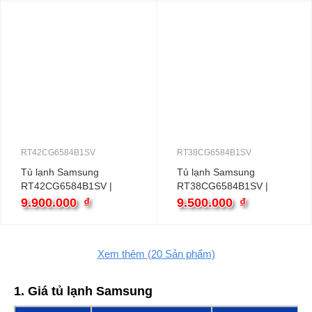
RT42CG6584B1SV
RT38CG6584B1SV
Tủ lạnh Samsung
Tủ lạnh Samsung
RT42CG6584B1SV |
RT38CG6584B1SV |
406L 2 cánh inverter
382L 2 cánh inverter
9.900.000
₫
9.500.000
₫
Xem thêm
(20
Sản phẩm)
1. Giá tủ lạnh Samsung