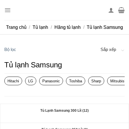
Skip
to
content
Trang chủ
/
Tủ lạnh
/
Hãng tủ lạnh
/
Tủ lạnh Samsung
Bộ lọc
Sắp xếp
Tủ lạnh Samsung
Hitachi
LG
Panasonic
Toshiba
Sharp
Mitsubishi
Tủ Lạnh Samsung 300 Lít (12)