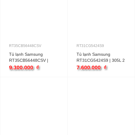
RT35CB56448CSV
RT31CG5424S9
Tủ lạnh Samsung
Tủ lạnh Samsung
RT35CB56448CSV |
RT31CG5424S9 | 305L 2
348L 2 cánh inverter
cánh inverter
9.300.000
₫
7.600.000
₫