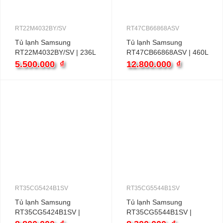
RT22M4032BY/SV
RT47CB66868ASV
Tủ lạnh Samsung
Tủ lạnh Samsung
RT22M4032BY/SV | 236L
RT47CB66868ASV | 460L
2 cánh inverter
2 cánh inverter
5.500.000
₫
12.800.000
₫
RT35CG5424B1SV
RT35CG5544B1SV
Tủ lạnh Samsung
Tủ lạnh Samsung
RT35CG5424B1SV |
RT35CG5544B1SV |
348L 2 cánh inverter
345L 2 cánh inverter