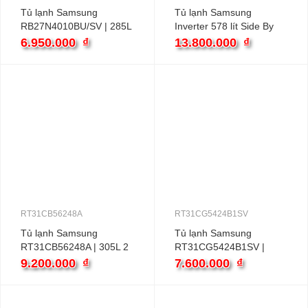
Tủ lạnh Samsung
Tủ lạnh Samsung
RB27N4010BU/SV | 285L
Inverter 578 lít Side By
2 cánh inverter
Side RS57DG410EB4SV
6.950.000
₫
13.800.000
₫
RT31CB56248A
RT31CG5424B1SV
Tủ lạnh Samsung
Tủ lạnh Samsung
RT31CB56248A | 305L 2
RT31CG5424B1SV |
cánh inverter
305L 2 cánh inverter
9.200.000
₫
7.600.000
₫