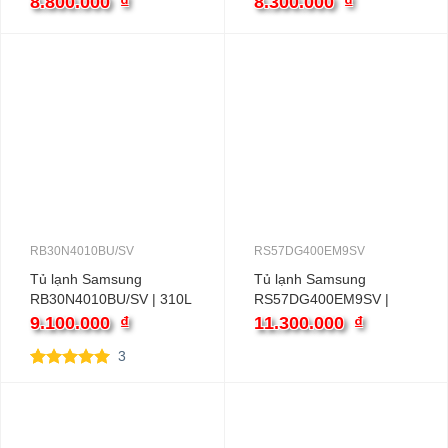
8.800.000
₫
8.300.000
₫
RB30N4010BU/SV
RS57DG400EM9SV
Tủ lạnh Samsung
Tủ lạnh Samsung
RB30N4010BU/SV | 310L
RS57DG400EM9SV |
2 cánh inverter
583L 2 cánh inverter
9.100.000
₫
11.300.000
₫
3
5.00
3
trên 5
dựa trên
đánh giá