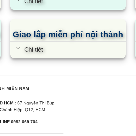
Chi tiết
g mềm với 4 chế độ
kháng khuẩn, khử mùi hiệu qu
hín khác nhau, nhiều loại vi sinh vật, nấm mốc vẫn có khả 
Giao lắp miễn phí nội thành
Samsung RT31CG5424S9SV, không khí được luân chuyển liên 
ong lành bên trong tủ lạnh giúp thực phẩm tươi ngon lâu hơn,
Chi tiết
NH MIỀN NAM
D HCM
: 67 Nguyễn Thị Búp,
Chánh Hiệp, Q12, HCM
LINE 0982.069.704