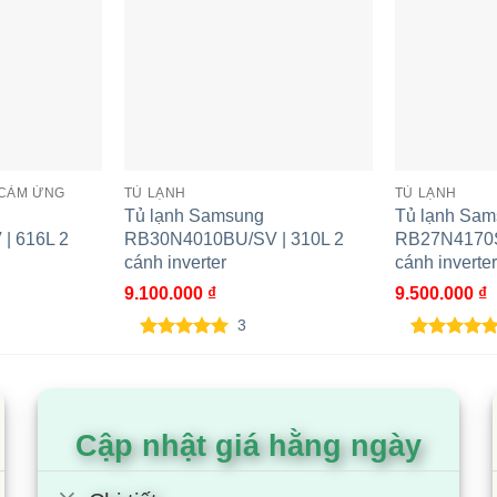
sẽ được thổi ra nhanh chóng, giúp cho thực phẩm hay đồ
 CẢM ỨNG
TỦ LẠNH
TỦ LẠNH
Tủ lạnh Samsung
Tủ lạnh Sa
| 616L 2
RB30N4010BU/SV | 310L 2
RB27N4170S
 dành riêng cho thịt cá, thực phẩm tươi sống, cho phép th
cánh inverter
cánh inverter
lạnh linh hoạt.
9.100.000
₫
9.500.000
₫
3
ng hằng ngày như sữa, thịt nguội…)
5.00
3
trên 5
5.00
1
trên 5
dựa trên
dựa trên
đánh giá
đánh giá
c phẩm dài ngày hơn chế độ Thịt Cá)
Cập nhật giá hằng ngày