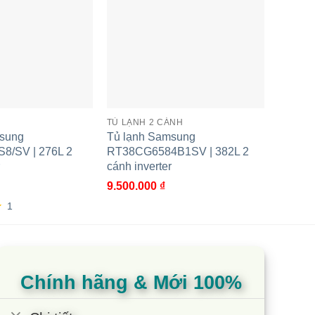
 uống bên trong tủ lạnh RT31CG5424S9/SV của bạn
TỦ LẠNH 2 CÁNH
TỦ LẠN
msung
Tủ lạnh Samsung
Tủ lạn
8/SV | 276L 2
RT38CG6584B1SV | 382L 2
RB27N4
ịt cá, hải sản tươi sống được bảo quản ở nhiệt độ
cánh inverter
cánh in
9.500.000
₫
6.800.
1
5.00
2
t
dựa t
đánh 
Chính hãng & Mới 100%