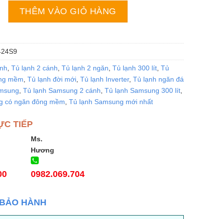
ung RT31CG5424S9 | 305L 2 cánh inverter số lượng
THÊM VÀO GIỎ HÀNG
24S9
ạnh
,
Tủ lạnh 2 cánh
,
Tủ lạnh 2 ngăn
,
Tủ lạnh 300 lít
,
Tủ
ông mềm
,
Tủ lạnh đời mới
,
Tủ lạnh Inverter
,
Tủ lạnh ngăn đá
amsung
,
Tủ lạnh Samsung 2 cánh
,
Tủ lạnh Samsung 300 lít
,
g có ngăn đông mềm
,
Tủ lạnh Samsung mới nhất
ỰC TIẾP
Ms.
Hương
00
0982.069.704
 BẢO HÀNH