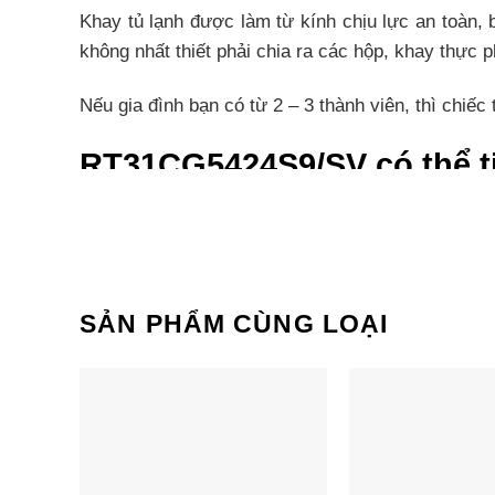
Khay tủ lạnh được làm từ kính chịu lực an toàn, 
không nhất thiết phải chia ra các hộp, khay thực
Nếu gia đình bạn có từ 2 – 3 thành viên, thì chiếc t
RT31CG5424S9/SV có thể ti
Công nghệ Digital Inverter điều chỉnh công suất 
năng tiêu thụ. Máy nén sẽ tự động điều chỉnh vò
luôn vận hành êm ái, làm lạnh ổn định cho thực p
SẢN PHẨM CÙNG LOẠI
Khả năng làm lạnh tốt và l
Hệ thống làm lạnh vòm All-around
Tủ lạnh Samsung RT31CG5424S9 có hệ thống làm l
đồng đều khắp các ngóc ngách trong tủ. Vì vậy, 