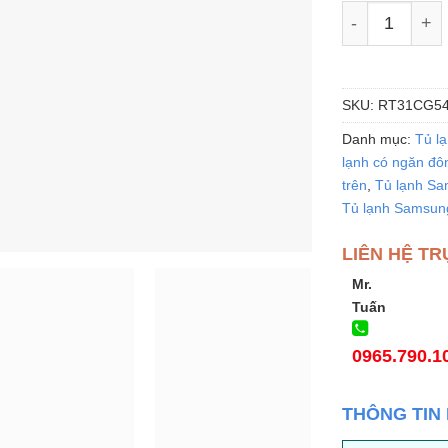
Tủ lạnh Sams
SKU:
RT31CG54
Danh mục:
Tủ l
lạnh có ngăn đ
trên
,
Tủ lạnh S
Tủ lạnh Samsun
LIÊN HỆ TR
Mr.
Tuấn
0965.790.1
THÔNG TIN