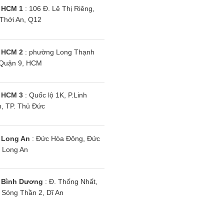
 HCM 1
: 106 Đ. Lê Thị Riêng,
Thới An, Q12
msung
 HCM 2
: phường Long Thạnh
Tủ lạnh Samsung
T
Quận 9, HCM
1SV | 305L 2
RB30N4010BU/SV | 310L 2
R
r
cánh inverter
c
 HCM 3
: Quốc lộ 1K, P.Linh
, TP. Thủ Đức
 Long An
: Đức Hòa Đông, Đức
 Long An
 Bình Dương
: Đ. Thống Nhất,
Sóng Thần 2, Dĩ An