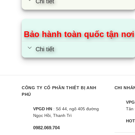
Chi tiết
[caption> RT31CG5424S9SV có ngăn cấp đôn
Samsung RT31CG5424S9SV 
Tủ lạnh là nơi chứa nhiều loại thực phẩm sống c
Bảo hành toàn quốc tận nơi
khiến thực phẩm nhanh bị hư, hỏng. Với tủ lạnh 
vi khuẩn và mùi hôi hiệu quả, trả lại không khí tr
Chi tiết
Cùng Chủ Đề:
CÔNG TY CỔ PHẦN THIẾT BỊ ANH
CHI NHÁ
PHÚ
VPG
VPGD HN
: Số 44, ngõ 405 đường
Tân 
Ngọc Hồi, Thanh Trì
HOT
0982.069.704