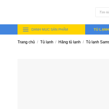
Skip
Tìm
to
kiếm
sản
content
phẩm
DANH MỤC SẢN PHẨM
TỦ LẠN
Trang chủ
/
Tủ lạnh
/
Hãng tủ lạnh
/
Tủ lạnh Sam