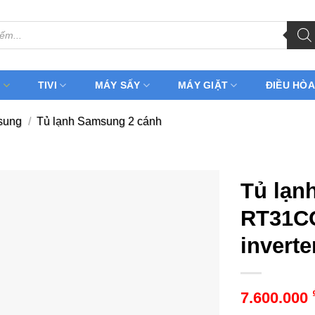
H
TIVI
MÁY SẤY
MÁY GIẶT
ĐIỀU HÒA
sung
/
Tủ lạnh Samsung 2 cánh
Tủ lạn
RT31CG
inverte
7.600.000