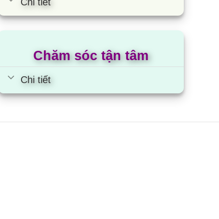
Chi tiết
ả
năng phát triển ở nhiệt độ thấp gây nhiễm khuẩn,
Chăm sóc tận tâm
tục qua Hệ thống lọc than hoạt tính giúp loại bỏ
 không bị nhiễm mùi khó chịu.
Chi tiết