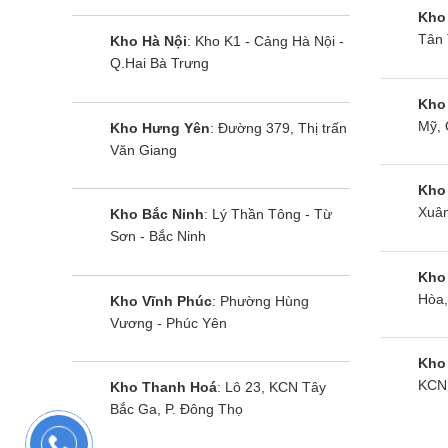
Kho
Tân 
Kho Hà Nội
: Kho K1 - Cảng Hà Nội -
Q.Hai Bà Trưng
Tủ lạnh Samsung
Tủ lạnh Sa
Kho
Mỹ, 
RT31CB56248A | 305L 2 cánh
Kho Hưng Yên
: Đường 379, Thị trấn
RT31CG5424B
Văn Giang
inverter
cánh inverte
Kho
Xuân
Kho Bắc Ninh
: Lý Thần Tông - Từ
Sơn - Bắc Ninh
Kho
Hòa,
Kho Vĩnh Phúc
: Phường Hùng
Vương - Phúc Yên
Kho
KCN 
Kho Thanh Hoá
: Lô 23, KCN Tây
Bắc Ga, P. Đông Thọ