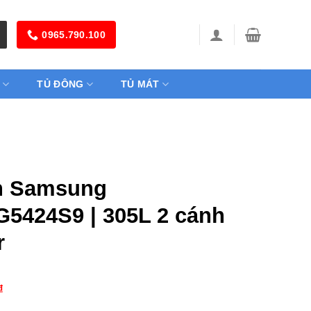
0965.790.100
TỦ ĐÔNG
TỦ MÁT
h Samsung
5424S9 | 305L 2 cánh
r
₫