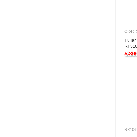
GR-RT
Tủ lạ
RT310
255L 2
5.80
RR106