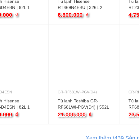
nh Hisense
Tủ lạnh Hisense
Tủ lạ
D4EBN | 82L 1
RT469N4EBU | 326L 2
RT23
cánh inverter
inver
0.000
₫
6.800.000
₫
4.7
D4ESN
GR-RF681WI-PGV(D4)
GR-R
nh Hisense
Tủ lạnh Toshiba GR-
Tủ lạ
D4ESN | 82L 1
RF681WI-PGV(D4) | 552L
RF68
4 cánh inverter
4 cán
0.000
₫
21.000.000
₫
23.
Xem thêm
(439
Sản 