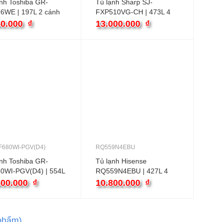
nh Toshiba GR-
Tủ lạnh Sharp SJ-
6WE | 197L 2 cánh
FXP510VG-CH | 473L 4
ter
cánh inverter
50.000
₫
13.000.000
₫
F680WI-PGV(D4)
RQ559N4EBU
nh Toshiba GR-
Tủ lạnh Hisense
0WI-PGV(D4) | 554L
RQ559N4EBU | 427L 4
h inverter
cánh inverter
500.000
₫
10.800.000
₫
phẩm)