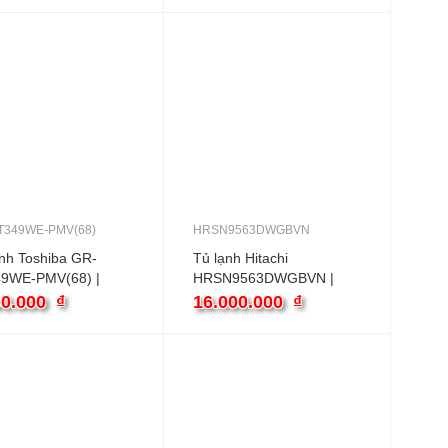
T349WE-PMV(68)
HRSN9563DWGBVN
nh Toshiba GR-
Tủ lạnh Hitachi
9WE-PMV(68) |
HRSN9563DWGBVN |
2 cánh inverter
560L 2 cánh inverter
00.000
₫
16.000.000
₫