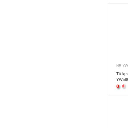
NR-YW
Tủ lạ
YW59
0
₫