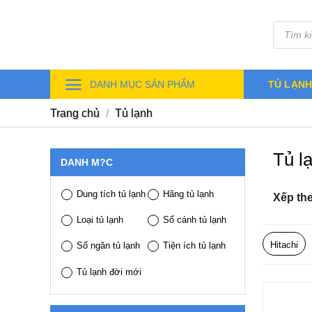
Skip
Tìm
to
kiếm
sản
content
phẩm
DANH MỤC SẢN PHẨM
TỦ LẠN
Trang chủ
/
Tủ lạnh
Tủ l
DANH M?C
Dung tích tủ lạnh
Hãng tủ lạnh
Xếp th
Loại tủ lạnh
Số cánh tủ lạnh
Hitachi
Số ngăn tủ lạnh
Tiện ích tủ lạnh
Tủ lạnh đời mới