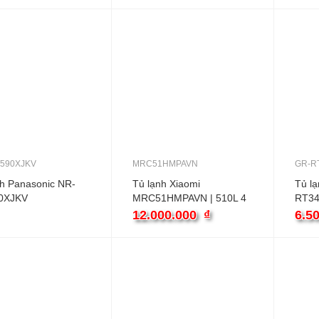
590XJKV
MRC51HMPAVN
GR-R
nh Panasonic NR-
Tủ lạnh Xiaomi
Tủ lạ
0XJKV
MRC51HMPAVN | 510L 4
RT34
cánh
286L 
12.000.000
₫
6.5