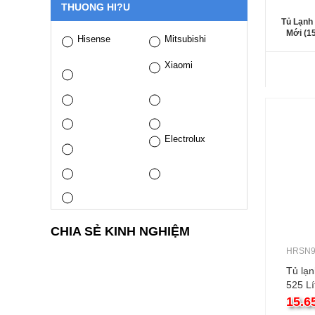
THUONG HI?U
Tủ Lạnh
Mới (1
Hisense
Mitsubishi
Xiaomi
Electrolux
CHIA SẺ KINH NGHIỆM
HRSN9
Tủ lạn
525 L
15.6