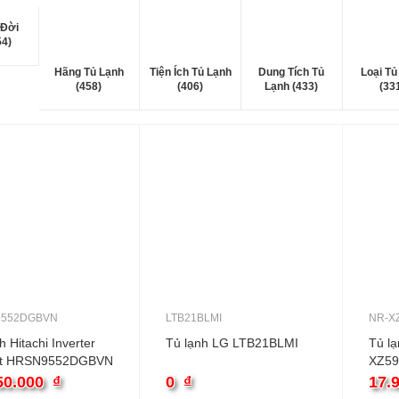
 Đời
54)
Hãng Tủ Lạnh
Tiện Ích Tủ Lạnh
Dung Tích Tủ
Loại Tủ
(458)
(406)
Lạnh (433)
(33
552DGBVN
LTB21BLMI
NR-X
h Hitachi Inverter
Tủ lạnh LG LTB21BLMI
Tủ l
ít HRSN9552DGBVN
XZ5
50.000
₫
0
₫
17.