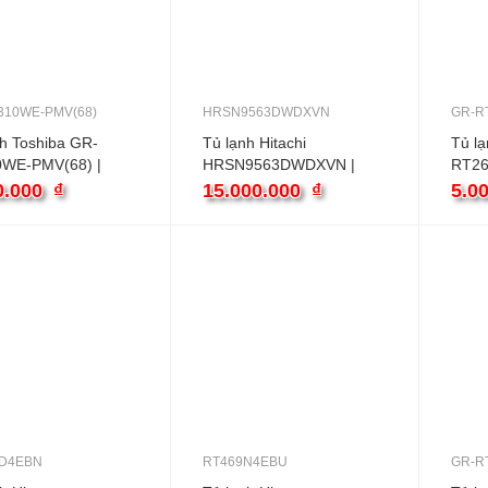
310WE-PMV(68)
HRSN9563DWDXVN
GR-R
nh Toshiba GR-
Tủ lạnh Hitachi
Tủ lạ
WE-PMV(68) |
HRSN9563DWDXVN |
RT26
 cánh inverter
560L 2 cánh inverter
222L 
0.000
₫
15.000.000
₫
5.0
D4EBN
RT469N4EBU
GR-R