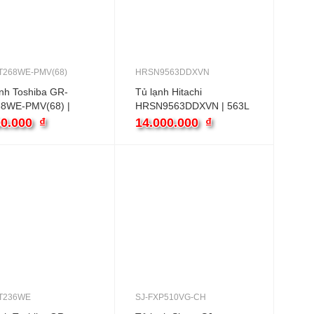
T268WE-PMV(68)
HRSN9563DDXVN
nh Toshiba GR-
Tủ lạnh Hitachi
8WE-PMV(68) |
HRSN9563DDXVN | 563L
2 cánh inverter
2 cánh inverter
00.000
₫
14.000.000
₫
T236WE
SJ-FXP510VG-CH