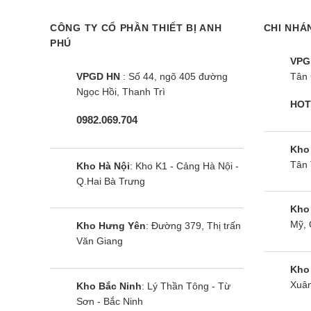
thị từ 1
CÔNG TY CỔ PHẦN THIẾT BỊ ANH
CHI NHÁ
PHÚ
Chúng tô
VPG
máy của 
VPGD HN
: Số 44, ngõ 405 đường
Tân 
Ngọc Hồi, Thanh Trì
Giao h
HOT
0982.069.704
Chúng tô
Kho
luôn đa 
Tân 
Kho Hà Nội
: Kho K1 - Cảng Hà Nội -
Q.Hai Bà Trưng
Do đó, b
Kho
Mỹ, 
Kho Hưng Yên
: Đường 379, Thị trấn
Mua tủ
Văn Giang
Ngoài hì
Kho
Xuân
Kho Bắc Ninh
: Lý Thần Tông - Từ
Khách hà
Sơn - Bắc Ninh