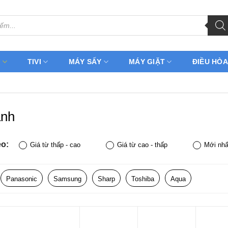
H
TIVI
MÁY SẤY
MÁY GIẶT
ĐIỀU HÒA
ạnh
eo:
Giá từ thấp - cao
Giá từ cao - thấp
Mới nhấ
Panasonic
Samsung
Sharp
Toshiba
Aqua