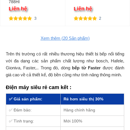
788HI
Liên hệ
Liên hệ
3
2
5.00
3
trên 5
5.00
2
trên 5
dựa trên
dựa trên
đánh giá
đánh giá
Xem thêm
(20
Sản phẩm)
Trên thị trường có rất nhiều thương hiệu thiết bị bếp nổi tiếng
với đa dạng các sản phẩm chất lượng như bosch, Hafele,
Gioniva, Faster,.. Trong đó, dòng
bếp từ Faster
được đánh
giá cao về cả thiết kế, độ bền cũng như tính năng thông minh.
Điện máy siêu rẻ cam kết :
✅ Giá sản phẩm:
Rẻ hơn siêu thị 30%
✅ Đảm bảo:
Hàng chính hãng
✅ Tình trạng:
Mới 100%