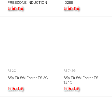
FREEZONE INDUCTION
ID288
COOKTOP FS 960TS
Liên hệ
Liên hệ
FS 2C
FS 742G
Bếp Từ Đôi Faster FS 2C
Bếp Từ Đôi Faster FS
742G
Liên hệ
Liên hệ