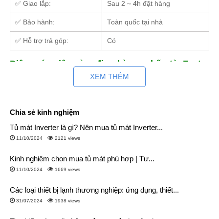
✅ Giao lắp:
Sau 2 ~ 4h đặt hàng
✅ Bảo hành:
Toàn quốc tại nhà
✅ Hỗ trợ trả góp:
Có
Điện máy siêu rẻ – địa
chỉ mua bếp từ Faster
tin cậy
–XEM THÊM–
–
Điện máy siêu rẻ
đã khẳng định được
vị trí vững vàng
trên thị trường
điện gia dụng trong suốt 15 năm qua.
Chia sẻ kinh nghiệm
– Cho đến nay, Điện Máy Siêu Rẻ có
hệ thống
kho hàng rộng
Tủ mát Inverter là gì? Nên mua tủ mát Inverter...
lớn trải dài từ Bắc vào Nam
,
sẵn sàng phục vụ khách hàng
11/10/2024
2121 views
mọi lúc mọi nơi với những dịch vụ tốt nhất.
Kinh nghiệm chọn mua tủ mát phù hợp | Tư...
– Các sản phẩm thiết bị bếp được
nhập khẩu trực tiếp,
11/10/2024
1669 views
không qua khâu trung gian
.
Các loại thiết bị lạnh thương nghiệp: ứng dụng, thiết...
Tổng kho điện máy siêu rẻ đa dạng sản phẩm
31/07/2024
1938 views
Kho điện máy siêu rẻ có các kho hàng ở cả 2 miền và luôn