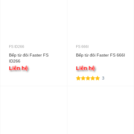
FS ID266
FS 666I
Bếp từ đôi Faster FS
Bếp từ đôi Faster FS 666I
ID266
Liên hệ
Liên hệ
3
5.00
3
trên 5
dựa trên
đánh giá