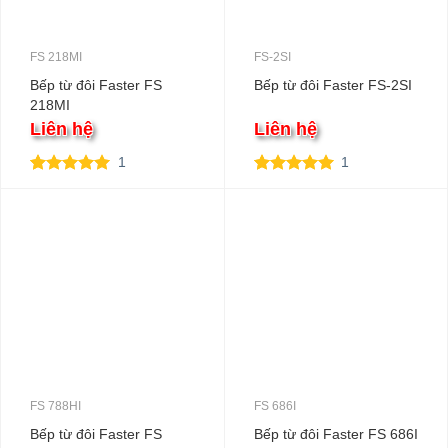
FS 218MI
FS-2SI
Bếp từ đôi Faster FS
Bếp từ đôi Faster FS-2SI
218MI
Liên hệ
Liên hệ
1
1
5.00
1
trên 5
5.00
1
trên 5
dựa trên
dựa trên
đánh giá
đánh giá
FS 788HI
FS 686I
Bếp từ đôi Faster FS
Bếp từ đôi Faster FS 686I