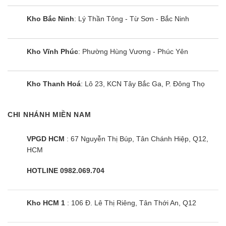
bảo hành.
Kho Bắc Ninh
: Lý Thần Tông - Từ Sơn - Bắc Ninh
Một số hình ảnh giao hàng và lắp đặt
Có thể bạn chưa biết về bếp từ Faster
Kho Vĩnh Phúc
: Phường Hùng Vương - Phúc Yên
Bếp từ Faster tự hào thương hiệu Việt.
–
Faster
là thương hiệu gia dụng, nhà bếp của công ty Cổ
Kho Thanh Hoá
: Lô 23, KCN Tây Bắc Ga, P. Đông Thọ
Phần Faster Việt Nam thành lập năm 2007.
CHI NHÁNH MIỀN NAM
– Thương hiệu Faster có đa dạng sản phẩm như máy rửa bát,
máy hút mùi, bếp từ, lò nướng, lò vi sóng,….
VPGD HCM
: 67 Nguyễn Thị Búp, Tân Chánh Hiệp, Q12,
Tất cả các sản phẩm đều trải qua quá trình sản xuất, kiểm tra
HCM
nghiêm ngặt. Từ đó, đem đến cho người dùng dùng sự hài
HOTLINE 0982.069.704
lòng, an toàn và tiện lợi nhất.
– Và hầu hết các sản phẩm bếp từ được khách hàng đánh giá
Kho HCM 1
: 106 Đ. Lê Thị Riêng, Tân Thới An, Q12
cao về thiết kế sang trọng, kiểu dáng bắt mắt đi kèm tính năng
thông minh.