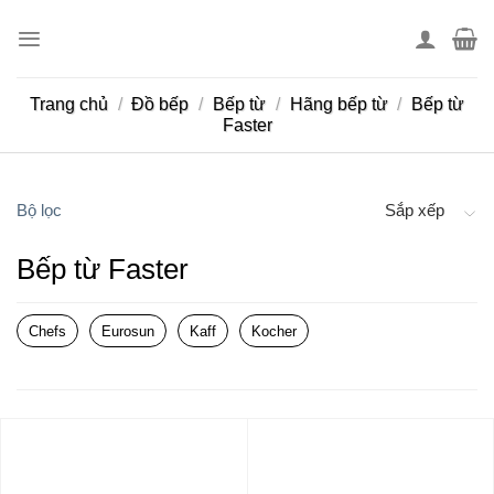
Skip
to
content
Trang chủ
/
Đồ bếp
/
Bếp từ
/
Hãng bếp từ
/
Bếp từ
Faster
Bộ lọc
Sắp xếp
Bếp từ Faster
Chefs
Eurosun
Kaff
Kocher