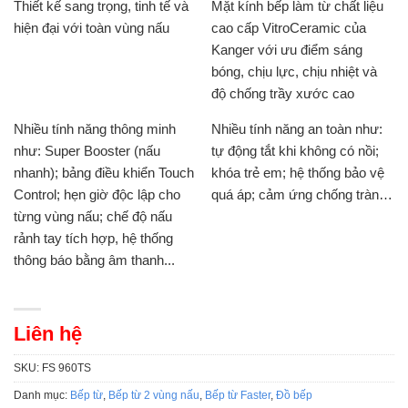
Thiết kế sang trọng, tinh tế và
Mặt kính bếp làm từ chất liệu
hiện đại với toàn vùng nấu
cao cấp VitroCeramic của
Kanger với ưu điểm sáng
bóng, chịu lực, chịu nhiệt và
độ chống trầy xước cao
Nhiều tính năng thông minh
Nhiều tính năng an toàn như:
như: Super Booster (nấu
tự động tắt khi không có nồi;
nhanh); bảng điều khiển Touch
khóa trẻ em; hệ thống bảo vệ
Control; hẹn giờ độc lập cho
quá áp; cảm ứng chống tràn…
từng vùng nấu; chế độ nấu
rảnh tay tích hợp, hệ thống
thông báo bằng âm thanh...
Liên hệ
SKU:
FS 960TS
Danh mục:
Bếp từ
,
Bếp từ 2 vùng nấu
,
Bếp từ Faster
,
Đồ bếp