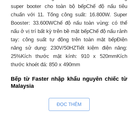
super booter cho toàn bộ bếpChế độ nấu tiêu
chuẩn với 11. Tổng công suất: 16.800W. Super
Booster: 33.600WChế độ nấu toàn vùng: có thể
nấu ở vị trí bất kỳ trên bề mặt bếpChế độ nấu rảnh
tay: công suất tự động trên toàn mặt bếpĐiện
năng sử dụng: 230V/50HZTiết kiệm điện năng:
25%Kích thước mặt kính: 910 x 520mmKích
thước khoét đá: 850 x 490mm
Bếp từ Faster nhập khẩu nguyên chiếc từ
Malaysia
Bếp từ Faster là dòng bếp điện từ nhập khẩu
ĐỌC THÊM
Malaysia với nhiều tính năng vượt trội, quy trình
sản xuất nghiêm ngặt và công nghệ hiện đại theo
tiêu chuẩn châu Âu. Với những đường nét tinh tế
và bắt mắt, các sản phẩm bếp Faster hoàn toàn