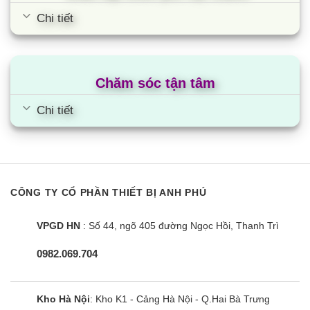
đến 30% và tăng hiệu quả sử dụng cho bếp.
Chi tiết
Cùng Chủ Đề:
Chăm sóc tận tâm
Chi tiết
CÔNG TY CỔ PHẦN THIẾT BỊ ANH PHÚ
VPGD HN
: Số 44, ngõ 405 đường Ngọc Hồi, Thanh Trì
0982.069.704
Bếp từ Faster Faster Smart Inverter
968I
Kho Hà Nội
: Kho K1 - Cảng Hà Nội - Q.Hai Bà Trưng