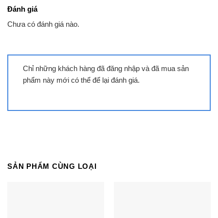
có thể làm bừng sáng căn bếp nhà bạn với vẻ đẹp
Đánh giá
sang trọng, hiện đại.
Chưa có đánh giá nào.
Bếp từ toàn vùng nấu Freezone Induction
Cooktop FS – 960TS được thiết kế sang
trọng, thanh lịch
Chỉ những khách hàng đã đăng nhập và đã mua sản
Bếp từ toàn vùng nấu Freezone Induction
phẩm này mới có thể để lại đánh giá.
Cooktop FS – 960TS
có thiết kế đa điểm với 11
vùng nấu tiêu chuẩn cùng tổng công suất hoạt
động cực lớn lên đến 16.800W. Bạn chỉ cần đặt
dụng cụ nấu lên mặt bếp, bếp từ sẽ tự động nhận
diện kích cỡ đáy và điều chỉnh vùng nấu dù dụng
cụ nấu của bạn chỉ là một tách cà phê hay nồi áp
SẢN PHẨM CÙNG LOẠI
suất cỡ lớn.Mặt kính bếp được làm từ chất liệu
cao cấp VitroCeramic nhập khẩu từ Pháp của tập
đoàn Eurokera với ưu điểm sáng bóng, chịu lực,
chịu nhiệt đột ngột lên đến 800ºC và có độ chống