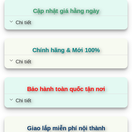
super booster với 18 mức công suất giúp bạn nấu
ăn dễ dàng và nhanh chóng hơn.Ngoài ra, Bếp từ
Cập nhật giá hằng ngày
lắp âm Faster còn sở hữu nhiều tính năng thông
Chi tiết
minh khác nhằm tối ưu hóa trải nghiệm người
dùng như: Công nghệ nhận diện đáy nồi, nhận diện
vùng nấu; Hẹn giờ độc lập cho từng vùng nấu; Hệ
Chính hãng & Mới 100%
thống thông báo bằng âm thanh…Faster cũng luôn
đặt sự an toàn của người tiêu dùng lên hàng đầu,
Chi tiết
vì vậy còn tích hợp rất nhiều tính năng an toàn
như: chế độ cảm ứng chống tràn – tự động tắt và
khởi động lại khi trên bề mặt bếp có hiện tượng
Bảo hành toàn quốc tận nơi
thực phẩm đun nấu bị tràn nước; chức năng khóa
trẻ em; cảnh báo nhiệt dư riêng cho từng bếp…
Chi tiết
Ngoài ra,
Bếp từ toàn vùng nấu Freezone
Induction Cooktop FS – 960TS
còn được thiết kế
để thích nghi tốt với điều kiện cũng như khí hậu
Giao lắp miễn phí nội thành
nóng ẩm tại Việt Nam, giúp tiết kiệm điện năng