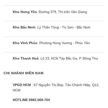
Kho Hưng Yên
: Đường 379, Thị trấn Văn Giang
Kho Bắc Ninh
: Lý Thần Tông - Từ Sơn - Bắc Ninh
Kho Vĩnh Phúc
: Phường Hùng Vương - Phúc Yên
Kho Thanh Hoá
: Lô 23, KCN Tây Bắc Ga, P. Đông Thọ
CHI NHÁNH MIỀN NAM
Bếp đôi điện từ Sunhouse
SHB9108-S
VPGD HCM
: 67 Nguyễn Thị Búp, Tân Chánh Hiệp, Q12,
HCM
HOTLINE 0982.069.704