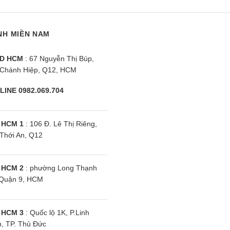
 sách bảo hành
NH MIỀN NAM
 với dòng Inverter: được bảo hành 36 tháng tính từ n
D HCM
: 67 Nguyễn Thị Búp,
ng bảo hành tính theo ngày xuất kho. Động cơ biến tần (I
Chánh Hiệp, Q12, HCM
 với dòng Non – Inverter: được bảo hành 24 tháng tí
LINE 0982.069.704
n 30 tháng bảo hành tính theo ngày xuất kho. Động cơ kh
hiểu về hãng máy giặt Hisense
 HCM 1
: 106 Đ. Lê Thị Riêng,
Thới An, Q12
iểm
 HCM 2
: phường Long Thạnh
 hiệu Hisense được trang bị rất nhiều công nghệ mang đ
Quận 9, HCM
g giặt Raindrop được thiết kế hình giọt mưa độc đáo 
 HCM 3
: Quốc lộ 1K, P.Linh
, TP. Thủ Đức
ng phun nước dạng lưới, giúp loại bỏ tối đa các chất bẩ