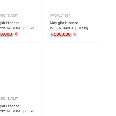
9514EVJMT
WFQA1043BT
iặt Hisense
Máy giặt Hisense
9514EVJMT | 9.5kg
WFQA1043BT | 10.5kg
gang inverter
cửa ngang inverter
00.000
₫
7.500.000
₫
8514EVJMT
iặt Hisense
8514EVJMT | 8.5kg