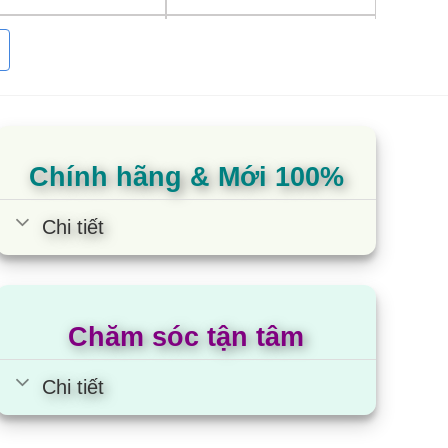
7.500.000
9.300.000
6.500.000
Chính hãng & Mới 100%
Chi tiết
 Quốc và chính thức phân phối tại Việt Nam trong
hành lập năm 1969 có trụ sở chính nằm tại Thanh
Chăm sóc tận tâm
một số nước thứ 3 như Việt Nam, Thái Lan… Dù
Chi tiết
nse vẫn luôn đạt tiêu chuẩn chất lượng do hãng