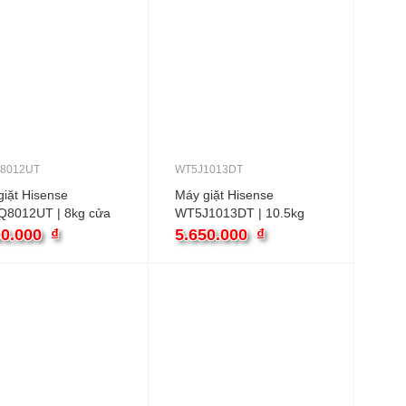
8012UT
WT5J1013DT
iặt Hisense
Máy giặt Hisense
8012UT | 8kg cửa
WT5J1013DT | 10.5kg
cửa trên
00.000
₫
5.650.000
₫