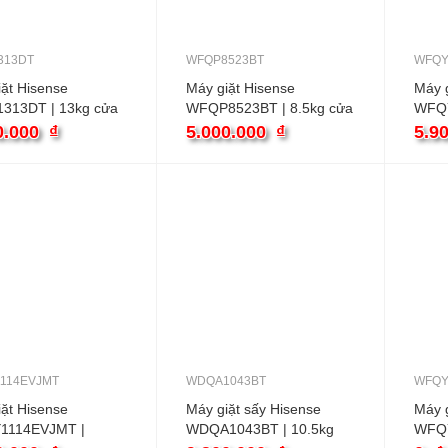
313DT
WFQP8523BT
WFQY
ặt Hisense
Máy giặt Hisense
Máy g
313DT | 13kg cửa
WFQP8523BT | 8.5kg cửa
WFQY
nverter
ngang
cửa n
0.000
₫
5.000.000
₫
5.9
114EVJMT
WDQA1043BT
WFQY
ặt Hisense
Máy giặt sấy Hisense
Máy g
1114EVJMT |
WDQA1043BT | 10.5kg
WFQY