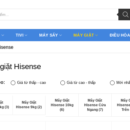
H
TIVI
MÁY SẤY
MÁY GIẶT
ĐIỀU HÒA
isense
giặt Hisense
eo:
Giá từ thấp - cao
Giá từ cao - thấp
Mới nhấ
Máy Giặt
Máy Giặt
Máy G
ặt
Máy Giặt
Hisense 10kg
Hisense Cửa
Hisens
kg (3)
Hisense 9kg (2)
(6)
Ngang (7)
Trên 