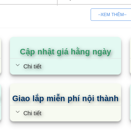
WFQA1043BT
–XEM THÊM–
WDQA1043BT
WT5J1313DT
Cập nhật giá hằng ngày
 thiệu thương hiệu
Chi tiết
 gốc, xuất xứ
là thương hiệu sản xuất các thiết bị gia đình của Trung
gần đây. Đây là thương hiệu sản xuất đồ điện tử lớn t
h Sơn Đông, Trung Quốc.
Giao lắp miễn phí nội thành
t Hisense được sản xuất hầu hết ở Trung Quốc hoặc 
Chi tiết
 xuất tại nước nào thì sản phẩm mang thương hiệu Hise
áp dụng chung cho tất cả các nhà máy.