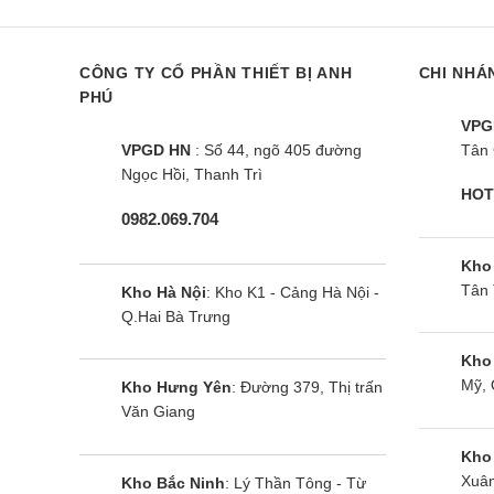
Chính
CÔNG TY CỔ PHẦN THIẾT BỊ ANH
CHI NHÁ
Đối
PHÚ
VPG
thá
VPGD HN
: Số 44, ngõ 405 đường
Tân 
Đối
Ngọc Hồi, Thanh Trì
HOT
gia
0982.069.704
Tìm 
Kho
Tân 
Kho Hà Nội
: Kho K1 - Cảng Hà Nội -
Đặc đ
Q.Hai Bà Trưng
Kho
Máy giặt
Mỹ, 
Kho Hưng Yên
: Đường 379, Thị trấn
thể như:
Văn Giang
Lồn
Kho
Xuân
Kho Bắc Ninh
: Lý Thần Tông - Từ
thố