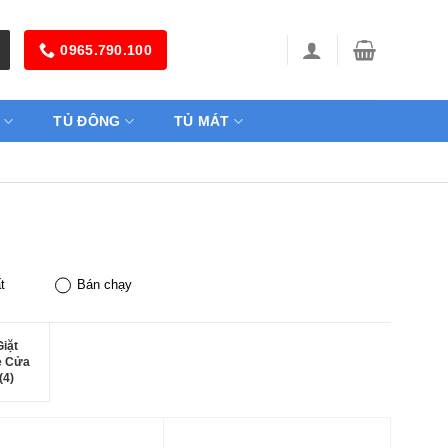
0965.790.100
TỦ ĐÔNG
TỦ MÁT
t
Bán chạy
iặt
e Cửa
(4)