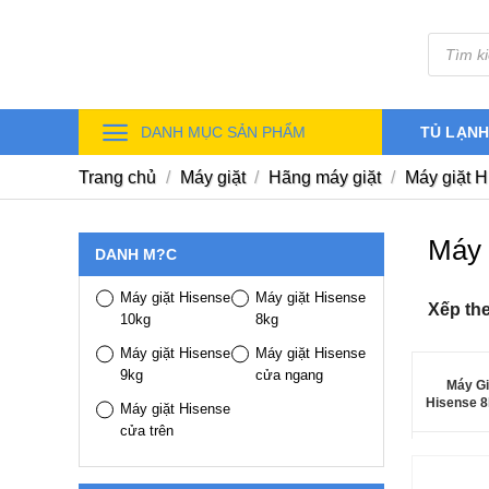
Skip
Tìm
to
kiếm
sản
content
phẩm
DANH MỤC SẢN PHẨM
TỦ LẠN
Trang chủ
/
Máy giặt
/
Hãng máy giặt
/
Máy giặt H
Máy 
DANH M?C
Máy giặt Hisense
Máy giặt Hisense
Xếp th
10kg
8kg
Máy giặt Hisense
Máy giặt Hisense
9kg
cửa ngang
Máy Gi
Hisense 8
Máy giặt Hisense
cửa trên