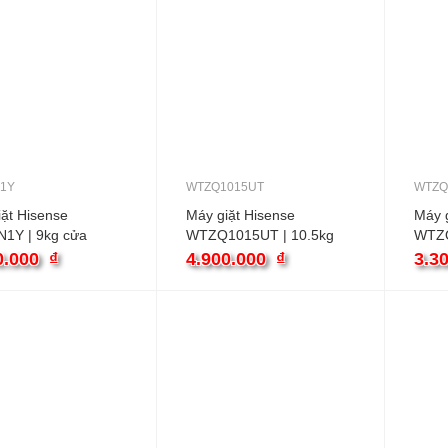
1Y
WTZQ1015UT
WTZQ
ặt Hisense
Máy giặt Hisense
Máy g
1Y | 9kg cửa
WTZQ1015UT | 10.5kg
WTZQ
inverter
cửa trên
trên
0.000
₫
4.900.000
₫
3.3