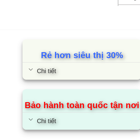
10.5kg
10.5kg
13kg
Rẻ hơn siêu thị 30%
Giới
Chi tiết
Nguồn
Hisense 
vài năm 
Đảo, tỉn
Bảo hành toàn quốc tận nơi
Máy giặ
Chi tiết
được sản
đưa ra, 