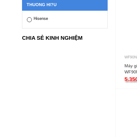
THUONG HI?U
Hisense
CHIA SẺ KINH NGHIỆM
WF90N
Máy gi
WF90N
ngang 
5.35