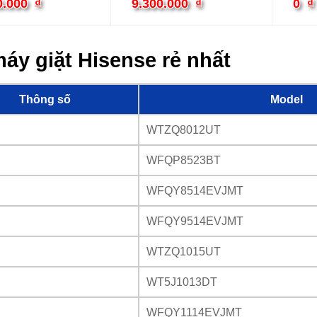
 cửa ngang inverter
cửa ngang inverter
cửa n
0.000
₫
9.300.000
₫
0
₫
áy giặt Hisense rẻ nhất
Thông số
Model
WTZQ8012UT
WFQP8523BT
WFQY8514EVJMT
WFQY9514EVJMT
WTZQ1015UT
WT5J1013DT
WFQY1114EVJMT