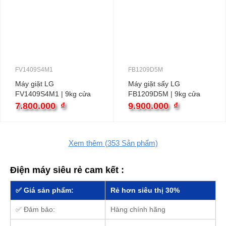
FV1409S4M1
FB1209D5M
Máy giặt LG
Máy giặt sấy LG
FV1409S4M1 | 9kg cửa
FB1209D5M | 9kg cửa
ngang inverter
ngang inverter
7.800.000
₫
9.900.000
₫
Xem thêm
(353
Sản phẩm)
Điện máy siêu rẻ cam kết :
✅ Giá sản phẩm:
Rẻ hơn siêu thị 30%
✅ Đảm bảo:
Hàng chính hãng