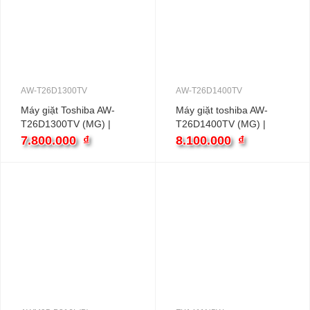
AW-T26D1300TV
AW-T26D1400TV
Máy giặt Toshiba AW-
Máy giặt toshiba AW-
T26D1300TV (MG) |
T26D1400TV (MG) |
12kg cửa ngang inverter
13kg cửa ngang inverter
7.800.000
₫
8.100.000
₫