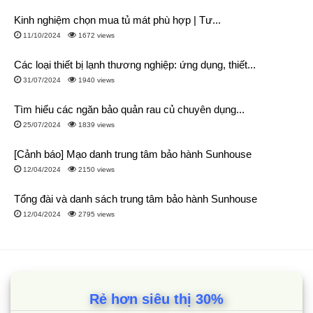
xuyên
cập nhật những dòng máy rửa bát mới
nhất tới
Kinh nghiệm chọn mua tủ mát phù hợp | Tư...
khách hàng.
11/10/2024
1672 views
Các loại thiết bị lạnh thương nghiệp: ứng dụng, thiết...
31/07/2024
1940 views
Tìm hiểu các ngăn bảo quản rau củ chuyên dụng...
25/07/2024
1839 views
[Cảnh báo] Mạo danh trung tâm bảo hành Sunhouse
12/04/2024
2150 views
Tổng đài và danh sách trung tâm bảo hành Sunhouse
12/04/2024
2795 views
Điện Máy Siêu Rẻ bán hàng online với giá tại
kho
Rẻ hơn siêu thị 30%