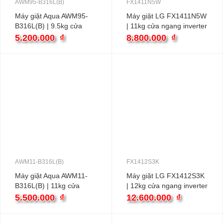
AWM95-B316L(B)
FX1411N5W
Máy giặt Aqua AWM95-
Máy giặt LG FX1411N5W
B316L(B) | 9.5kg cửa
| 11kg cửa ngang inverter
ngang inverter
5.200.000
₫
8.800.000
₫
AWM11-B316L(B)
FX1412S3K
Máy giặt Aqua AWM11-
Máy giặt LG FX1412S3K
B316L(B) | 11kg cửa
| 12kg cửa ngang inverter
ngang inverter
5.500.000
₫
12.600.000
₫