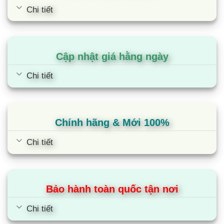
Đến nay, Điện Máy Siêu Rẻ là đơn vị kinh doanh máy giặt
Chi tiết
online lớn nhất trên cả nước.
Với việc
bán hàng online
, Điện Máy Siêu Rẻ có thể tối ưu
được nhiều chi phí như thuê mặt bằng, thuê nhân công quản lí,
Cập nhật giá hằng ngày
thuê thiết kế và trang trí showroom,..
Chi tiết
Vì vậy, các sản phẩm máy giặt được bán với
giá bán tốt
nhất, rẻ hơn 20-30% so với thị trường bên ngoài.
Điện Máy Siêu Rẻ cung cấp máy giặt chính
Chính hãng & Mới 100%
hãng, nguyên tem mác
Chi tiết
Điện Máy Siêu Rẻ hoạt động với phương châm: “tạo ra địa chỉ
mua hàng tin cậy cho mọi khách hàng”
Bảo hành toàn quốc tận nơi
Chi tiết