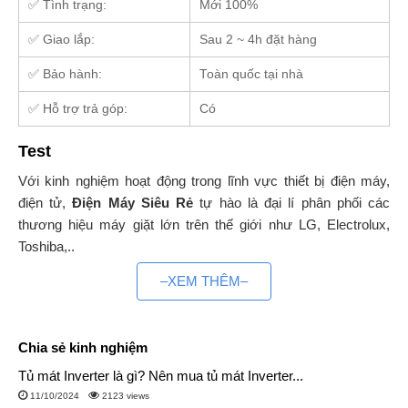
✅ Tình trạng:
Mới 100%
✅ Giao lắp:
Sau 2 ~ 4h đặt hàng
✅ Bảo hành:
Toàn quốc tại nhà
✅ Hỗ trợ trả góp:
Có
Test
Với kinh nghiệm hoạt động trong lĩnh vực thiết bị điện máy,
điện tử,
Điện Máy Siêu Rẻ
tự hào là đại lí phân phối các
thương hiệu máy giặt lớn trên thế giới như LG, Electrolux,
Toshiba,..
–XEM THÊM–
− Với hệ thống
kho hàng trải dài từ Bắc vào Nam
, chúng tôi
luôn đáp ứng đủ các nhu cầu của khách hàng một cách nhanh
nhất.
Chia sẻ kinh nghiệm
− Kho hàng chúng tôi luôn có
đủ mẫu mã,
đa dạng sản phẩm
Tủ mát Inverter là gì? Nên mua tủ mát Inverter...
với
số lượng lớn
. Không chỉ vậy, chúng tôi còn thường
11/10/2024
2123 views