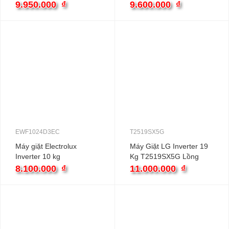
EWF1124D3EC
9.950.000
₫
9.600.000
₫
UltimateCare 300
EWF1024D3EC
T2519SX5G
Máy giặt Electrolux
Máy Giặt LG Inverter 19
Inverter 10 kg
Kg T2519SX5G Lồng
EWF1024D3EC
Đứng
8.100.000
₫
11.000.000
₫