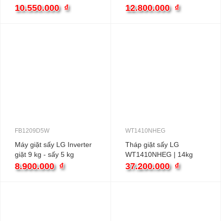
| 10kg cửa ngang inverter
| 12kg cửa ngang inverter
10.550.000
₫
12.800.000
₫
FB1209D5W
WT1410NHEG
Máy giặt sấy LG Inverter
Tháp giặt sấy LG
giặt 9 kg - sấy 5 kg
WT1410NHEG | 14kg
FB1209D5W màu trắng
inverter
8.900.000
₫
37.200.000
₫