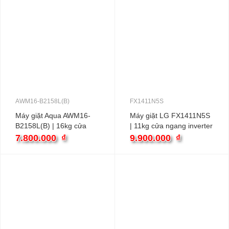
AWM16-B2158L(B)
FX1411N5S
Máy giặt Aqua AWM16-
Máy giặt LG FX1411N5S
B2158L(B) | 16kg cửa
| 11kg cửa ngang inverter
ngang inverter
7.800.000
₫
9.900.000
₫