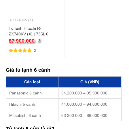
R-ZX740KV (X)
Tủ lạnh Hitachi R-
ZX740KV (X) | 735L 6
cánh inverter
87.900.000
₫
2
5.00
2
trên 5
dựa trên
đánh giá
Giá tủ lạnh 6 cánh
Các loại
Giá (VNĐ)
Panasonic 6 cánh
54.200.000 – 95.990.000
Hitachi 6 cánh
44.000.000 – 94.000.000
Mitsubishi 6 cánh
63.300.000 – 86.000.000
Tủ lạnh 6 cửa là gì?