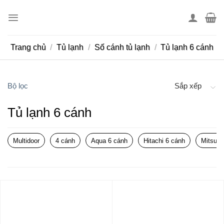
Skip
to
content
Trang chủ
/
Tủ lạnh
/
Số cánh tủ lạnh
/
Tủ lạnh 6 cánh
Bộ lọc
Sắp xếp
Tủ lạnh 6 cánh
Multidoor
4 cánh
Aqua 6 cánh
Hitachi 6 cánh
Mitsubi