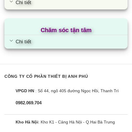
Chi tiết
Chăm sóc tận tâm
Chi tiết
CÔNG TY CỔ PHẦN THIẾT BỊ ANH PHÚ
VPGD HN
: Số 44, ngõ 405 đường Ngọc Hồi, Thanh Trì
0982.069.704
Kho Hà Nội
: Kho K1 - Cảng Hà Nội - Q.Hai Bà Trưng
Tủ lạnh 6 cánh – 6 ngăn