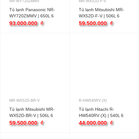
NR-WY720ZMMV
MR-WX52D-F-V
Tủ lạnh Panasonic NR-
Tủ lạnh Mitsubishi MR-
WY720ZMMV | 650L 6
WX52D-F-V | 506L 6
cánh inverter
cánh
93.000.000
₫
59.500.000
₫
MR-WX52D-BR-V
R-HW540RV (X)
Tủ lạnh Mitsubishi MR-
Tủ lạnh Hitachi R-
WX52D-BR-V | 506L 6
HW540RV (X) | 540L 6
cánh
cánh inverter
59.500.000
₫
44.000.000
₫