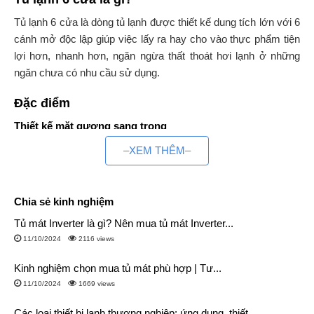
Tủ lạnh 6 cửa là dòng tủ lạnh được thiết kế dung tích lớn với 6
cánh mở độc lập giúp việc lấy ra hay cho vào thực phẩm tiện
lợi hơn, nhanh hơn, ngăn ngừa thất thoát hơi lạnh ở những
ngăn chưa có nhu cầu sử dụng.
Đặc điểm
Thiết kế mặt gương sang trọng
Hầu hết các dòng tủ lạnh 6 cánh đều được thiết kế mặt gương
–XEM THÊM–
sang trọng hiện đại, làm nổi bật lên vẻ đẹp của không gian lắp
đặt. Kính cường lực chống xước, chắc khỏe, lại dễ dàng vệ
sinh.
Chia sẻ kinh nghiệm
Tủ mát Inverter là gì? Nên mua tủ mát Inverter...
Đa dạng dung tích
11/10/2024
2116 views
Tủ lạnh 6 cánh được thiết kế đa dạng về dung tích từ 300 –
600 lít, giúp người dùng có đa dạng lựa chọn mà không lo tủ
Kinh nghiệm chọn mua tủ mát phù hợp | Tư...
quá lớn hay quá nhỏ. Bên cạnh đó, dung tích lớn giúp bạn lưu
11/10/2024
1669 views
trữ được lượng lớn thực phẩm.
Các loại thiết bị lạnh thương nghiệp: ứng dụng, thiết...