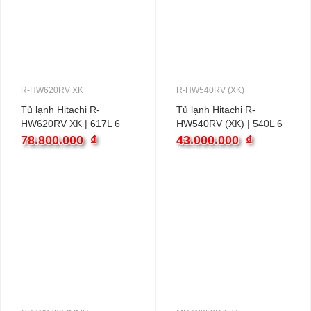
R-HW620RV XK
R-HW540RV (XK)
Tủ lạnh Hitachi R-
Tủ lạnh Hitachi R-
HW620RV XK | 617L 6
HW540RV (XK) | 540L 6
cánh inverter
cánh inverter
78.800.000
₫
43.000.000
₫