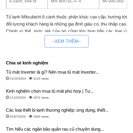
MR-WX70C-F-V
6 cánh, 694 lít
86.000.000
Tủ lạnh Mitsubishi 6 cánh thuộc phân khúc cao cấp, hướng tới
đối tượng khách hàng là những gia đình giàu có, thu nhập cao.
Chính vì thế, mức giá của nó cũng lớn hơn hẳn các loại
tủ
lạnh Mitsubishi 2 cánh
,
tủ lạnh Mitsubishi 3 cánh
và
tủ lạnh
–XEM THÊM–
Mitsubishi 4 cánh
.
Tìm hiểu về tủ lạnh Mitsubishi 6 cánh
Chia sẻ kinh nghiệm
Tủ lạnh Mitsubishi 6 cửa là gì?
Tủ mát Inverter là gì? Nên mua tủ mát Inverter...
Tủ lạnh Mitsubishi 6 cánh là
loại tủ lạnh cao cấp của hãng gồm
11/10/2024
2123 views
6 cửa tương ứng với 2 cửa cho ngăn mát, 4 cửa cho 4 ngăn
Kinh nghiệm chọn mua tủ mát phù hợp | Tư...
kéo phía dưới. Các ngăn thực hiện các chức năng riêng biệt
11/10/2024
1672 views
cho phép bảo quản thực phẩm tối ưu nhất, tránh lẫn mùi giữa
các thực phẩm.
Các loại thiết bị lạnh thương nghiệp: ứng dụng, thiết...
31/07/2024
1940 views
Đặc điểm
Tất cả các model tủ lạnh Mitsubishi 6 cánh đều được
Tìm hiểu các ngăn bảo quản rau củ chuyên dụng...