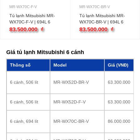
MR-WX70C-F-V
MR-WX70C-BR-V
Tủ lạnh Mitsubishi MR-
Tủ lạnh Mitsubishi MR-
WX70C-F-V | 694L 6
WX70C-BR-V | 694L 6
cánh
cánh
83.500.000
₫
83.500.000
₫
Giá tủ lạnh Mitsubishi 6 cánh
Thông số
Model
Giá (VNĐ)
MR-WX52D-BR-V
6 cánh, 506 lít
63.300.000
MR-WX52D-F-V
6 cánh, 506 lít
63.300.000
MR-WX70C-BR-V
6 cánh, 694 lít
86.000.000