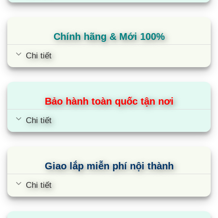
độ tươi ngon và dinh dưỡng, sẵn sàng chế biến mà không cần
rã đông. Ngoài ra, còn có thể cấp đông thực phẩm đang nóng
và các loại rau củ không thể trữ được trong ngăn đông như
Chính hãng & Mới 100%
khoai tây.
Chi tiết
4.
Ngăn đông:
mức nhiệt từ -22 đến -17℃, với 2 ngăn riêng
biệt, chứa thực phẩm tươi sống như thịt cá, có dạng ngăn kéo.
5.
Ngăn rau quả:
có nhiệt độ 3 – 9℃, thiết kế khép kín giúp
Bảo hành toàn quốc tận nơi
tăng cường độ ẩm, tăng 15% lượng vitamin cho rau, dạng
ngăn kéo.
Chi tiết
Giao lắp miễn phí nội thành
Chi tiết