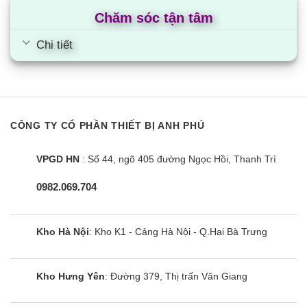
Chăm sóc tận tâm
Chi tiết
Thông tin thương hiệu
Nguồn gốc, xuất xứ
Mitsubishi là thương hiệu nổi tiếng đến từ Nhật Bản, được
thành lập vào năm 1870. Dòng tủ lạnh 6 cánh Mitsubishi là
CÔNG TY CỔ PHẦN THIẾT BỊ ANH PHÚ
dòng siêu sang trọng, được sản xuất tại Nhật Bản, đáp ứng
các tiêu chuẩn công nghệ, kỹ thuật khắt khe, đảm bảo về chất
VPGD HN
: Số 44, ngõ 405 đường Ngọc Hồi, Thanh Trì
lượng.
0982.069.704
Kho Hà Nội
: Kho K1 - Cảng Hà Nội - Q.Hai Bà Trưng
Kho Hưng Yên
: Đường 379, Thị trấn Văn Giang