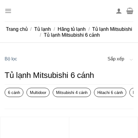
Skip
to
content
Trang chủ
/
Tủ lạnh
/
Hãng tủ lạnh
/
Tủ lạnh Mitsubishi
/
Tủ lạnh Mitsubishi 6 cánh
Bộ lọc
Sắp xếp
Tủ lạnh Mitsubishi 6 cánh
6 cánh
Multidoor
Mitsubishi 4 cánh
Hitachi 6 cánh
Pa