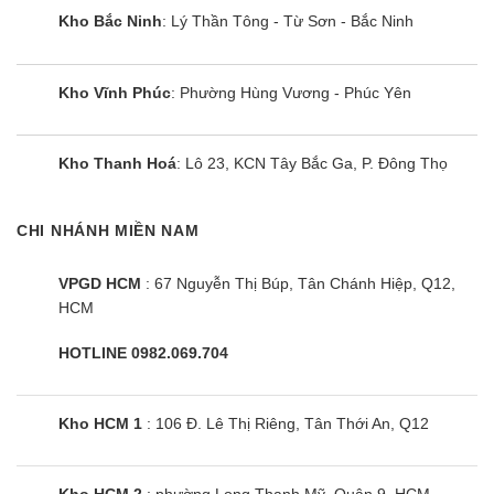
Kho Bắc Ninh
: Lý Thần Tông - Từ Sơn - Bắc Ninh
Chính sách bảo hành
Bảo hành
24
tháng kể từ ngày mua, tối đa 30 tháng kể
Kho Vĩnh Phúc
: Phường Hùng Vương - Phúc Yên
từ ngày xuất phiếu
Bảo hành tại nhà, người của hãng bảo hành
Kho Thanh Hoá
: Lô 23, KCN Tây Bắc Ga, P. Đông Thọ
Vui lòng liên hệ cho hãng theo Hotline
1800585833
để được hỗ
trợ kịp thời.
CHI NHÁNH MIỀN NAM
Địa chỉ mua tủ lạnh Mitsubishi 6 cánh giá rẻ
VPGD HCM
: 67 Nguyễn Thị Búp, Tân Chánh Hiệp, Q12,
nhất
HCM
HOTLINE 0982.069.704
Kho HCM 1
: 106 Đ. Lê Thị Riêng, Tân Thới An, Q12