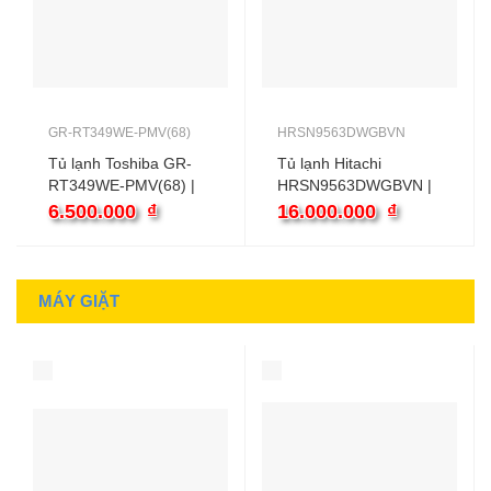
GR-RT349WE-PMV(68)
HRSN9563DWGBVN
Tủ lạnh Toshiba GR-
Tủ lạnh Hitachi
RT349WE-PMV(68) |
HRSN9563DWGBVN |
286L 2 cánh inverter
560L 2 cánh inverter
6.500.000
₫
16.000.000
₫
MÁY GIẶT