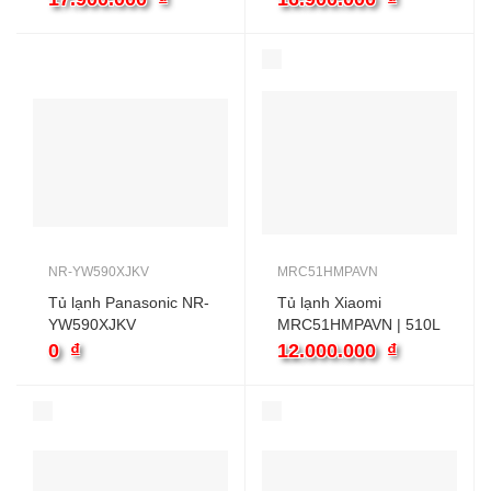
NR-YW590XJKV
MRC51HMPAVN
Tủ lạnh Panasonic NR-
Tủ lạnh Xiaomi
YW590XJKV
MRC51HMPAVN | 510L
4 cánh
0
₫
12.000.000
₫