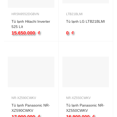
HRSN9552DGBVN
LTB21BLMI
Tủ lạnh Hitachi Inverter
Tủ lạnh LG LTB21BLMI
525 Lít
HRSN9552DGBVN
15.650.000
₫
0
₫
NR-XZ590CWKV
NR-XZ550CWKV
Tủ lạnh Panasonic NR-
Tủ lạnh Panasonic NR-
XZ590CWKV
XZ550CWKV
17.900.000
₫
16.900.000
₫