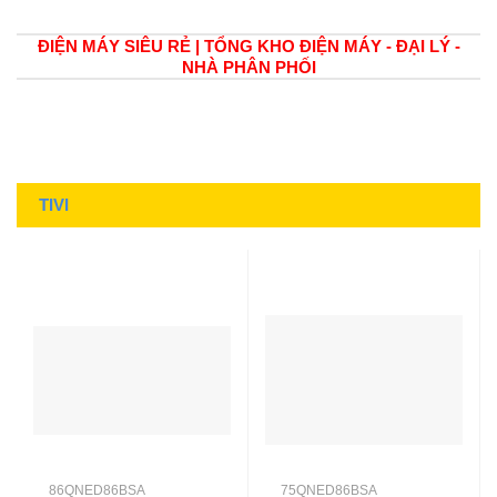
ĐIỆN MÁY SIÊU RẺ | TỔNG KHO ĐIỆN MÁY - ĐẠI LÝ -
NHÀ PHÂN PHỐI
TIVI
86QNED86BSA
75QNED86BSA