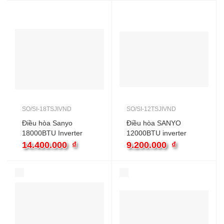
SO/SI-18TSJIVND
SO/SI-12TSJIVND
Điều hòa Sanyo
Điều hòa SANYO
18000BTU Inverter
12000BTU inverter
SO/SI-18TSJIVND
SO/SI-12TSJIVND
14.400.000
₫
9.200.000
₫