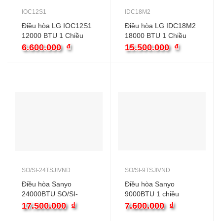
IOC12S1
IDC18M2
Điều hòa LG IOC12S1
Điều hòa LG IDC18M2
12000 BTU 1 Chiều
18000 BTU 1 Chiều
Inverter
Inverter
6.600.000
₫
15.500.000
₫
SO/SI-24TSJIVND
SO/SI-9TSJIVND
Điều hòa Sanyo
Điều hòa Sanyo
24000BTU SO/SI-
9000BTU 1 chiều
24TSJIVND
Inverter SO/SI-
17.500.000
₫
7.600.000
₫
9TSJIVND