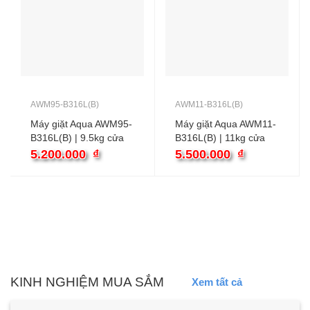
AWM95-B316L(B)
AWM11-B316L(B)
Máy giặt Aqua AWM95-
Máy giặt Aqua AWM11-
B316L(B) | 9.5kg cửa
B316L(B) | 11kg cửa
ngang inverter
ngang inverter
5.200.000
₫
5.500.000
₫
KINH NGHIỆM MUA SẮM
Xem tất cả