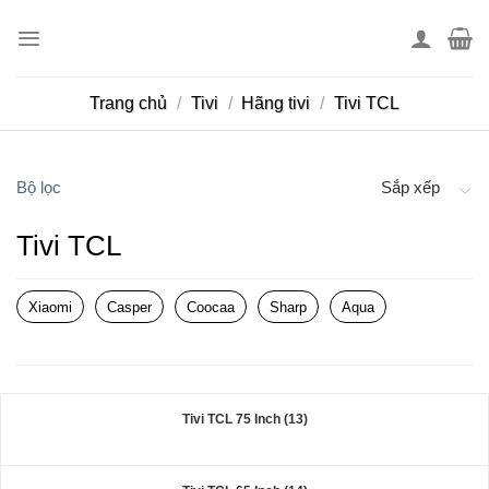
Skip
to
content
Trang chủ
/
Tivi
/
Hãng tivi
/
Tivi TCL
Bộ lọc
Sắp xếp
Tivi TCL
Xiaomi
Casper
Coocaa
Sharp
Aqua
Tivi TCL 75 Inch (13)