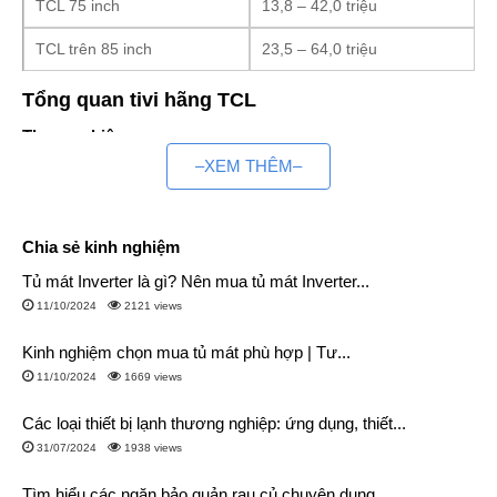
TCL 75 inch
13,8 – 42,0 triệu
TCL trên 85 inch
23,5 – 64,0 triệu
Tổng quan tivi hãng TCL
Thương hiệu
–XEM THÊM–
TCL là một tập đoàn điện tử đa quốc gia thành lập vào năm
1981, có trụ sở tại Quảng Đông, Trung Quốc.
Hãng nổi tiếng với rất nhiều sản phẩm gia dụng như máy giặt,
Chia sẻ kinh nghiệm
nồi cơm điện, nồi áp suất, máy lọc không khí, quạt điều hoà,
Tủ mát Inverter là gì? Nên mua tủ mát Inverter...
máy lạnh, tivi…
11/10/2024
2121 views
Mỗi năm, hãng TCL luôn những tung ra nhiều sản phẩm tivi
Kinh nghiệm chọn mua tủ mát phù hợp | Tư...
mới nhất để đáp ứng được hầu hết nhu cầu của người dùng.
11/10/2024
1669 views
Xuất xứ
Các loại thiết bị lạnh thương nghiệp: ứng dụng, thiết...
31/07/2024
1938 views
TCL có nhiều cơ sở sản xuất đặt tại nhiều quốc gia. Trong đó,
tivi TCL phân phối tại thị trường Việt Nam được sản xuất tại
Tìm hiểu các ngăn bảo quản rau củ chuyên dụng...