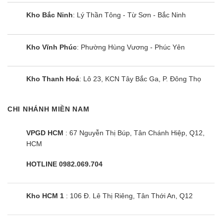
Theo độ phân giải
Kho Bắc Ninh
: Lý Thần Tông - Từ Sơn - Bắc Ninh
Tivi TCL HD:
màn hình với 1.280 × 720 pixels (ngang x
dọc), tương ứng với hơn 900 điểm ảnh, cho độ nét cao.
Kho Vĩnh Phúc
: Phường Hùng Vương - Phúc Yên
Tivi TCL Full HD
: màn hình với 1.920 x 1.080 pixels
(ngang x dọc), tương ứng với hơn 2 triệu điểm ảnh cho
Kho Thanh Hoá
: Lô 23, KCN Tây Bắc Ga, P. Đông Thọ
hình ảnh sắc nét gấp 2 lần HD.
Tivi TCL 4K
: độ phân giải 3.840 x 2.160 pixel (ngang x
CHI NHÁNH MIỀN NAM
dọc), hiển thị hình ảnh sắc nét gấp 4 lần Full HD.
Mua tivi TCL giá rẻ nhất tại đại lý Điện Máy Siêu
VPGD HCM
: 67 Nguyễn Thị Búp, Tân Chánh Hiệp, Q12,
Rẻ
HCM
Điện Máy Siêu Rẻ là đại lý chuyên phân phối tivi TCL chính
HOTLINE 0982.069.704
hãng 100%, được nhập nguyên chiếc từ nhà máy sản xuất
của hãng.
Kho HCM 1
: 106 Đ. Lê Thị Riêng, Tân Thới An, Q12
Là đơn vị bán hàng trực tuyến, chúng tôi cắt giảm được các
chi phí như: