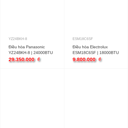
YZ24BKH-8
ESM18C6SF
Điều hòa Panasonic
Điều hòa Electrolux
YZ24BKH-8 | 24000BTU
ESM18C6SF | 18000BTU
2 chiều inverter
1 chiều
29.350.000
₫
9.800.000
₫