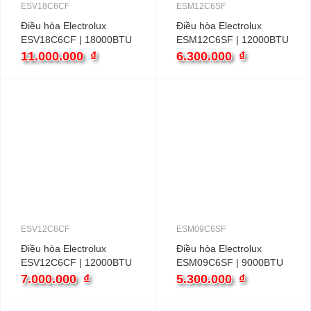
ESV18C6CF
ESM12C6SF
Điều hòa Electrolux
Điều hòa Electrolux
ESV18C6CF | 18000BTU
ESM12C6SF | 12000BTU
1 chiều inverter
1 chiều
11.000.000
₫
6.300.000
₫
ESV12C6CF
ESM09C6SF
Điều hòa Electrolux
Điều hòa Electrolux
ESV12C6CF | 12000BTU
ESM09C6SF | 9000BTU
1 chiều inverter
1 chiều
7.000.000
₫
5.300.000
₫