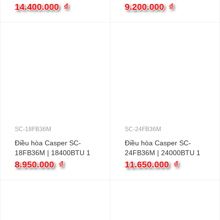
SO/SI-18TSJIVND
SO/SI-12TSJIVND
14.400.000
₫
9.200.000
₫
SC-18FB36M
SC-24FB36M
Điều hòa Casper SC-
Điều hòa Casper SC-
18FB36M | 18400BTU 1
24FB36M | 24000BTU 1
chiều
chiều
8.950.000
₫
11.650.000
₫