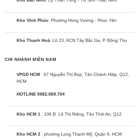
Kho Bắc Ninh
: Lý Thần Tông - Từ Sơn - Bắc Ninh
Máy nén
Van tiết lưu
Quạt ngưng tụ
Kho Vĩnh Phúc
: Phường Hùng Vương - Phúc Yên
Quạt tản nhiệt
Linh kiện điện tử khác
Lò hoặc Bộ xử lý không khí (chỉ dành cho máy điều hòa multi)
Kho Thanh Hoá
: Lô 23, KCN Tây Bắc Ga, P. Đông Thọ
2.3 Các loại máy lạnh phổ biến nhất
CHI NHÁNH MIỀN NAM
Máy lạnh treo tường
VPGD HCM
: 67 Nguyễn Thị Búp, Tân Chánh Hiệp, Q12,
Máy điều hòa treo tường có dàn lạnh được lắp vào tường.
HCM
Loại này dùng phổ biến cho nhà ở, văn phòng và cửa hàng
nhỏ.
Công suất BTU
phổ biến là 9000, 12000, 18000 và
HOTLINE 0982.069.704
24000BTU.
Để tính toán kích thước tốt nhất cho không gian của bạn, bạn
sẽ cần đo diện tích của căn phòng và tham khảo hướng dẫn
Kho HCM 1
: 106 Đ. Lê Thị Riêng, Tân Thới An, Q12
của nhà sản xuất để xem họ đề xuất kích thước nào.
Ưu điểm
Kho HCM 2
: phường Long Thạnh Mỹ, Quận 9, HCM