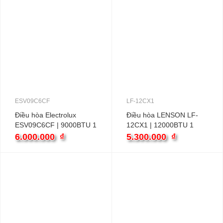
ESV09C6CF
LF-12CX1
Điều hòa Electrolux
Điều hòa LENSON LF-
ESV09C6CF | 9000BTU 1
12CX1 | 12000BTU 1
chiều inverter
chiều
6.000.000
₫
5.300.000
₫