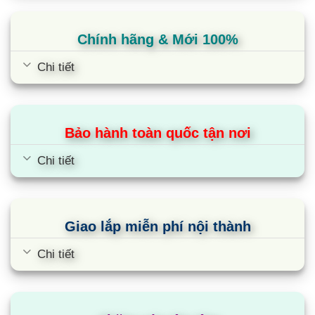
Thuê mặt bằng.
Xây dựng trang trí showroom.
Chính hãng & Mới 100%
Hao mòn sản phẩm trưng bày.
Nhân sự đứng quầy.
Chi tiết
Vậy nên, chúng tôi có thể đưa các sản phẩm máy lạnh tới tay
quý khách với mức giá
thấp hơn từ 20-30%
so với các siêu
thị điện máy lớn khác.
Bảo hành toàn quốc tận nơi
Chúng tôi cam kết rằng:
Chi tiết
Mọi sản phẩm bán ra đều là hàng chính hãng.
Đảm bảo hàng mới 100%, chưa qua sử dụng.
Quý khách có thể tự kiểm chứng 2 cam kết trên bằng cách
Giao lắp miễn phí nội thành
dùng serial của sản phẩm để tra bảo hành điện tử trên website
Chi tiết
chính hãng.
Ngoài các sản phẩm điều hòa, tổng kho gia dụng chúng tôi còn
phân phối
tủ lạnh
của các thương hiệu nổi tiếng khác để quý
khách thoải mái lựa chọn.