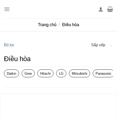
Skip
to
content
Trang chủ
/
Điều hòa
Bộ lọc
Sắp xếp
Điều hòa
Daikin
Gree
Hitachi
LG
Mitsubishi
Panasonic