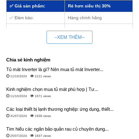
✅ Giá sản phẩm:
Rẻ hơn siêu thị 30%
✅ Đảm bảo:
Hàng chính hãng
✅ Tình trạng:
Mới 100%
–XEM THÊM–
✅ Giao lắp:
Sau 2 ~ 4h đặt hàng
✅ Bảo hành:
Toàn quốc tại nhà
Chia sẻ kinh nghiệm
✅ Hỗ trợ trả góp:
Có
Tủ mát Inverter là gì? Nên mua tủ mát Inverter...
11/10/2024
2121 views
1. Điện máy Siêu rẻ – Tổng kho điều hòa giá rẻ nhất
1.1. Chính sách bán hàng online giá rẻ hơn siêu thị
Kinh nghiệm chọn mua tủ mát phù hợp | Tư...
Điện máy siêu rẻ thuộc Công ty Cổ Phần Thiết bị Anh Phú,
11/10/2024
1671 views
chúng tôi là nhà phân phối, tổng kho của rất nhiều hãng,
Các loại thiết bị lạnh thương nghiệp: ứng dụng, thiết...
thương hiệu điều hòa trên toàn quốc như:
31/07/2024
1938 views
Với những thương hiệu cao cấp như: Daikin, Panasonic, LG,
Samsung, Mitsubishi,….
Tìm hiểu các ngăn bảo quản rau củ chuyên dụng...
Cho tới những hãng giá rẻ như: Gree, Dairry, Casper, Midea,
25/07/2024
1837 views