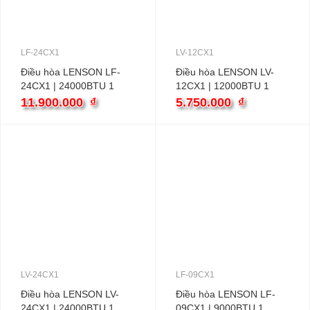
LF-24CX1
LV-12CX1
Điều hòa LENSON LF-
Điều hòa LENSON LV-
24CX1 | 24000BTU 1
12CX1 | 12000BTU 1
chiều
chiều inverter
11.900.000
₫
5.750.000
₫
LV-24CX1
LF-09CX1
Điều hòa LENSON LV-
Điều hòa LENSON LF-
24CX1 | 24000BTU 1
09CX1 | 9000BTU 1