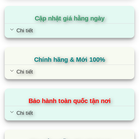
giặt rõ ràng. Nắp kính cường lực đóng an toàn,
nhẹ nhàng và im ắng nên không có nguy cơ xảy ra
Cập nhật giá hằng ngày
tai nạn.
Chi tiết
Chế độ làm mềm vải
Chính hãng & Mới 100%
Một ngăn định lượng chuyên dụng đảm bảo nước
Chi tiết
xả vải được thêm vào với số lượng vừa phải vào
đúng thời điểm để đảm bảo sự tươi mát và mềm
mại.
Bảo hành toàn quốc tận nơi
Chỉ một lần cho tất cả quần áo
Chi tiết
Kích thước của lồng giặt rộng hơn cho phép bạn
giặt nhiều hơn cùng một lúc và giảm số lần giặt