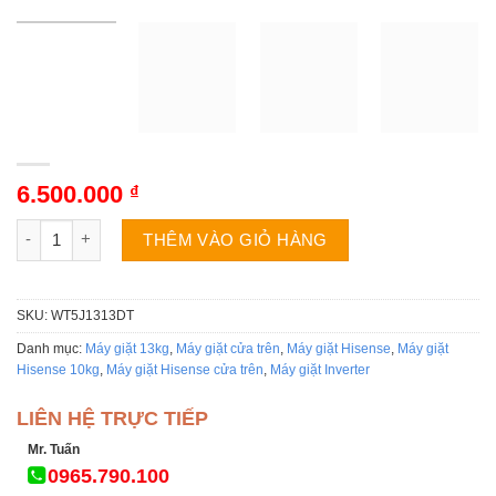
6.500.000
₫
Máy giặt Hisense WT5J1313DT | 13kg cửa trên inverter số lượn
THÊM VÀO GIỎ HÀNG
SKU:
WT5J1313DT
Danh mục:
Máy giặt 13kg
,
Máy giặt cửa trên
,
Máy giặt Hisense
,
Máy giặt
Hisense 10kg
,
Máy giặt Hisense cửa trên
,
Máy giặt Inverter
LIÊN HỆ TRỰC TIẾP
Mr. Tuấn
0965.790.100