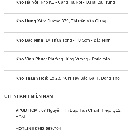
Kho Hà Nội
: Kho K1 - Cảng Hà Nội - Q.Hai Bà Trưng
thông qua chức năng này. Lần tới, chỉ cần nhấn
nút “Yêu thích” và máy giặt sẽ hoạt động theo cài
đặt của bạn.
Kho Hưng Yên
: Đường 379, Thị trấn Văn Giang
Giặt nhanh
Kho Bắc Ninh
: Lý Thần Tông - Từ Sơn - Bắc Ninh
Máy giặt Hisense không chỉ giảm thời gian và chi
phí giặt giũ mà còn cung cấp cho bạn nhiều
Kho Vĩnh Phúc
: Phường Hùng Vương - Phúc Yên
chương trình giặt nhanh để đáp ứng nhu cầu cá
nhân hóa của bạn. Bạn có thể chọn chương trình
Kho Thanh Hoá
: Lô 23, KCN Tây Bắc Ga, P. Đông Thọ
25/21 phút đặc biệt dành cho 0,5kg/1kg lượng đồ
giặt
CHI NHÁNH MIỀN NAM
Khóa trẻ em
VPGD HCM
: 67 Nguyễn Thị Búp, Tân Chánh Hiệp, Q12,
HCM
Bảo vệ trẻ em và giữ quần áo được an toàn
HOTLINE 0982.069.704
Nhờ Khóa an toàn trẻ em, con bạn sẽ không thể