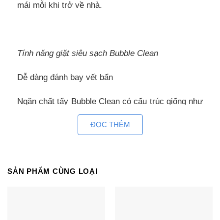
mái mỗi khi trở về nhà.
Tính năng giặt siêu sạch Bubble Clean
Dễ dàng đánh bay vết bẩn
Ngăn chất tẩy Bubble Clean có cấu trúc giống như
mê cung tạo điều kiện cho việc hòa tan bột giặt và
ĐỌC THÊM
thấm sâu vào vải để loại bỏ vết bẩn.
Công nghệ giặt WaterFall
SẢN PHẨM CÙNG LOẠI
Loại bỏ cặn xà phòng và ngăn ngừa dị ứng da
Công nghệ WaterFall không chỉ vừa giảm xoắn rối
vừa hòa tan hoàn toàn xà phòng mà còn giúp đánh