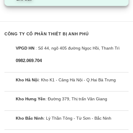
Dễ dàng theo dõi hoạt động nhờ ứng dụng
Smart ThinQ
Chiếc máy giặt sấy này có khả năng chuẩn đoán
và xử lý nhanh các lỗi thường gặp trên máy giặt
CÔNG TY CỔ PHẦN THIẾT BỊ ANH PHÚ
nhờ kết nối với ứng dụng Smart ThinQ trên
smartphone.
VPGD HN
: Số 44, ngõ 405 đường Ngọc Hồi, Thanh Trì
0982.069.704
Đặc biệt, ứng dụng này còn cho phép người dùng
tải thêm các chu trình giặt bổ sung từ nhà sản
xuất, giúp bạn được tiếp cận thêm một số tính
Kho Hà Nội
: Kho K1 - Cảng Hà Nội - Q.Hai Bà Trưng
năng mới cũng như dễ dàng sử dụng máy giặt
hơn.
Kho Hưng Yên
: Đường 379, Thị trấn Văn Giang
Cải tiến với công nghệ sấy Eco Hybrid
Nhờ trang bị công nghệ sấy Eco Hybrid hiện đại,
Kho Bắc Ninh
: Lý Thần Tông - Từ Sơn - Bắc Ninh
chiếc máy giặt này giúp bạn sấy khô các loại quần
áo trong thời gian ngắn nhất.