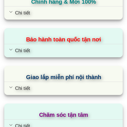
Chính hãng & Mới 100%
giặt sấy LG sử dụng động cơ truyền động trực
Chi tiết
tiếp kết hợp tích hợp trí tuệ nhân tạo AI. Vì vậy,
có thể cảm nhận độ mềm mại của sợi vải đồng
thời phát hiện ra trọng lượng của quần áo.
Bảo hành toàn quốc tận nơi
Từ đó, giúp tối ưu hóa chương trình giặt, làm giảm
Chi tiết
sự hư hại của sợi vải trong quá trình giặt.
LG FV1413H3BA trang bị công nghệ
Inverter tiết kiệm điện năng
Giao lắp miễn phí nội thành
Động cơ Inverter tích hợp bên trong bộ phận điều
khiển của máy giặt LG inverter này có thể điều
Chi tiết
chỉnh vòng quay của động cơ để đưa vào lồng giặt
các hoạt động phù hợp. Nhờ đó, có thể nâng cao
hiệu quả giặt giũ đồng thời, tiết kiệm điện nước
Chăm sóc tận tâm
trong quá trình giặt.
Chi tiết