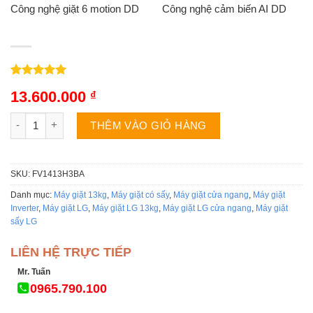
Công nghệ giặt 6 motion DD
Công nghệ cảm biến AI DD
5.00
2
trên 5
13.600.000
₫
dựa trên
đánh giá
Máy giặt sấy LG FV1413H3BA | 13kg cửa ngang inverter số lượ
THÊM VÀO GIỎ HÀNG
SKU:
FV1413H3BA
Danh mục:
Máy giặt 13kg
,
Máy giặt có sấy
,
Máy giặt cửa ngang
,
Máy giặt
Inverter
,
Máy giặt LG
,
Máy giặt LG 13kg
,
Máy giặt LG cửa ngang
,
Máy giặt
sấy LG
LIÊN HỆ TRỰC TIẾP
Mr. Tuấn
0965.790.100