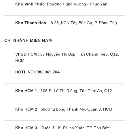
Kho Vĩnh Phúc
: Phường Hùng Vương - Phúc Yên
Với công nghệ này, quần áo có thể được sấy khô
lên đến 90% và tiết kiệm nước, giảm thiểu tối đa
Kho Thanh Hoá
: Lô 23, KCN Tây Bắc Ga, P. Đông Thọ
thời gian sấy.
CHI NHÁNH MIỀN NAM
LG FV1413H3BA có khả năng thêm quần áo
trong khi giặt
VPGD HCM
: 67 Nguyễn Thị Búp, Tân Chánh Hiệp, Q12,
Máy giặt sấy LG FV1413H3BA được thiết kế thêm
HCM
cửa phụ Add Item, cho phép người dùng có thể bỏ
HOTLINE 0982.069.704
thêm đồ hoặc nước xả trong quá trình giặt mà
không cần mất công giặt thêm một lần nữa do đồ
còn sót lại.
Kho HCM 1
: 106 Đ. Lê Thị Riêng, Tân Thới An, Q12
Tham khảo: MÁY GIẶT SẤY LG INVERTER 15
Kho HCM 2
: phường Long Thạnh Mỹ, Quận 9, HCM
KG F2515RTGW
Cùng Chủ Đề:
Kho HCM 3
: Quốc lộ 1K, P.Linh Xuân, TP. Thủ Đức