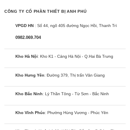
CÔNG TY CỔ PHẦN THIẾT BỊ ANH PHÚ
VPGD HN
: Số 44, ngõ 405 đường Ngọc Hồi, Thanh Trì
0982.069.704
Kho Hà Nội
: Kho K1 - Cảng Hà Nội - Q.Hai Bà Trưng
Bếp đôi điện từ Sunhouse MMB-02I
Mama
Kho Hưng Yên
: Đường 379, Thị trấn Văn Giang
Kho Bắc Ninh
: Lý Thần Tông - Từ Sơn - Bắc Ninh
Kho Vĩnh Phúc
: Phường Hùng Vương - Phúc Yên