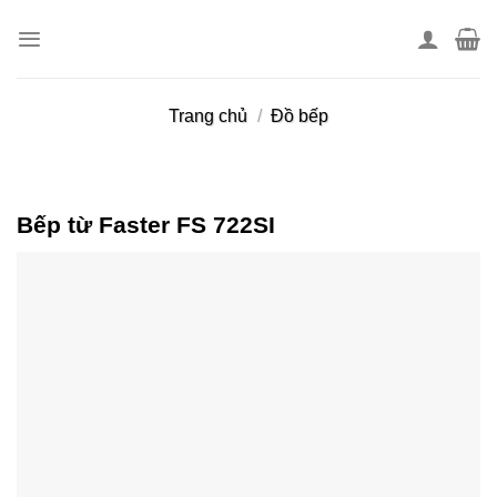
Skip
to
content
Trang chủ
/
Đồ bếp
Bếp từ Faster FS 722SI