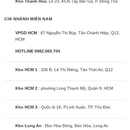
Kho Thanh Hoá
: Lô 23, KCN Tây Bắc Ga, P. Đông Thọ
CHI NHÁNH MIỀN NAM
VPGD HCM
: 67 Nguyễn Thị Búp, Tân Chánh Hiệp, Q12,
HCM
Bếp đôi điện từ Sunhouse
SHB9108-S
HOTLINE 0982.069.704
Kho HCM 1
: 106 Đ. Lê Thị Riêng, Tân Thới An, Q12
Kho HCM 2
: phường Long Thạnh Mỹ, Quận 9, HCM
Kho HCM 3
: Quốc lộ 1K, P.Linh Xuân, TP. Thủ Đức
Kho Long An
: Đức Hòa Đông, Đức Hòa, Long An