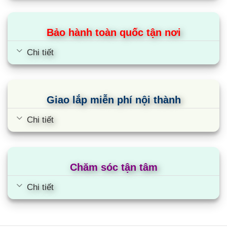
Bảo hành toàn quốc tận nơi
Chi tiết
Giao lắp miễn phí nội thành
Chi tiết
Chăm sóc tận tâm
Bếp từ Faster Faster Smart Inverter
968I
Chi tiết