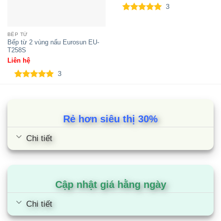
3
5.00
3
trên 5
dựa trên
đánh giá
BẾP TỪ
Bếp từ 2 vùng nấu Eurosun EU-
T258S
Liên hệ
3
5.00
3
trên 5
dựa trên
đánh giá
Rẻ hơn siêu thị 30%
Chi tiết
Bếp đôi điện từ SUNHOUSE
SHB9122MT
Cập nhật giá hằng ngày
Chi tiết