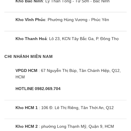
Kho Bắc Ninh
: Lý Thần Tông - Từ Sơn - Bắc Ninh
Kho Vĩnh Phúc
: Phường Hùng Vương - Phúc Yên
Kho Thanh Hoá
: Lô 23, KCN Tây Bắc Ga, P. Đông Thọ
CHI NHÁNH MIỀN NAM
VPGD HCM
: 67 Nguyễn Thị Búp, Tân Chánh Hiệp, Q12,
HCM
HOTLINE 0982.069.704
Kho HCM 1
: 106 Đ. Lê Thị Riêng, Tân Thới An, Q12
Kho HCM 2
: phường Long Thạnh Mỹ, Quận 9, HCM