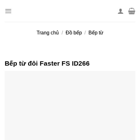
Skip
to
content
Trang chủ
/
Đồ bếp
/
Bếp từ
Bếp từ đôi Faster FS ID266