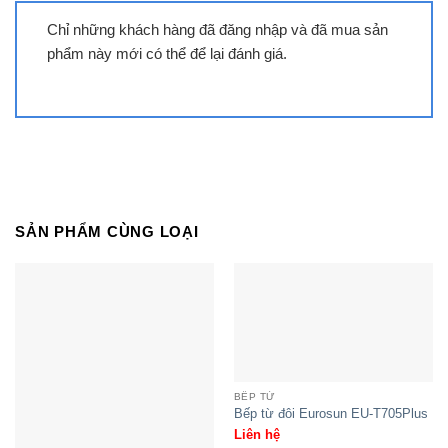
Chỉ những khách hàng đã đăng nhập và đã mua sản
phẩm này mới có thể để lại đánh giá.
Bếp đôi điện từ Sunhouse
SHB9108-S
SẢN PHẨM CÙNG LOẠI
BẾP TỪ
Bếp từ đôi Eurosun EU-T705Plus
Bếp đôi điện từ SUNHOUSE SHB
Liên hệ
DI09