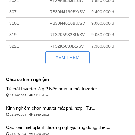
302L
RT29K503JB1/SV
7.550.000 đ
307L
RB30N4190BY/SV
9.400.000 đ
310L
RB30N4010BU/SV
9.000.000 đ
319L
RT32K5932BU/SV
9.050.000 đ
322L
RT32K503JB1/SV
7.300.000 đ
–XEM THÊM–
Khi đến với Điện Máy Siêu Rẻ bạn hoàn toàn yên tâm về chất
lượng sản phẩm cũng như mức giá khi trao tận tay đến quý
khách hàng. Với lợi thế kinh doanh mô hình trực tuyến, tối ưu
Chia sẻ kinh nghiệm
được nhiều khâu trung gian. Vì vậy mức giá mà chúng tôi bán
Tủ mát Inverter là gì? Nên mua tủ mát Inverter...
ra rẻ hơn các đơn vị khác từ 20~30%.
11/10/2024
2114 views
Tìm hiểu về tủ lạnh Samsung 300 lít
Kinh nghiệm chọn mua tủ mát phù hợp | Tư...
Đặc điểm
11/10/2024
1669 views
Mức giá dao động từ 7,3 đến 11 triệu đồng
Các loại thiết bị lạnh thương nghiệp: ứng dụng, thiết...
Thiết kế với 2 tone màu chủ đạo là đen và xám, mang
31/07/2024
1934 views