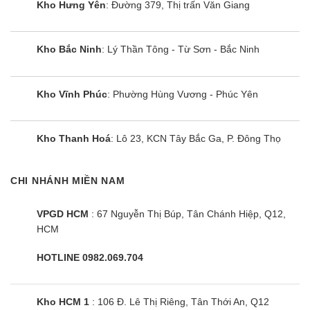
Kho Hưng Yên
: Đường 379, Thị trấn Văn Giang
Ta có: A = 405/365 = 1,1kWh = 1,1 số điện
Kho Bắc Ninh
: Lý Thần Tông - Từ Sơn - Bắc Ninh
Chính sách bảo hành
Thời hạn bảo hành của tủ lạnh Samsung được quy định như
sau:
Kho Vĩnh Phúc
: Phường Hùng Vương - Phúc Yên
Tủ lạnh Samsung bảo hành 24 tháng kể từ ngày mua và
không quá 27 tháng kể từ ngày sản xuất cho toàn bộ
Kho Thanh Hoá
: Lô 23, KCN Tây Bắc Ga, P. Đông Thọ
máy.
Đối với máy nén của tủ lạnh Samsung thường bảo hành
CHI NHÁNH MIỀN NAM
5 năm.
VPGD HCM
: 67 Nguyễn Thị Búp, Tân Chánh Hiệp, Q12,
Máy nén tủ lạnh Samsung Inverter được bảo hành 10
HCM
năm (áp dụng mua trước tháng 11/2022). Và được bảo
hành 20 năm (áp dụng mua từ tháng 11/2022)
HOTLINE 0982.069.704
Kho HCM 1
: 106 Đ. Lê Thị Riêng, Tân Thới An, Q12