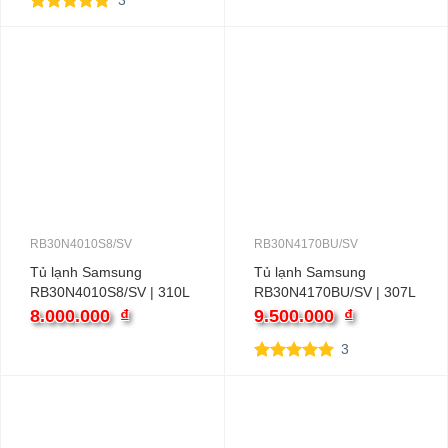
3
5.00
3
trên 5
dựa trên
đánh giá
RB30N4010S8/SV
RB30N4170BU/SV
Tủ lạnh Samsung
Tủ lạnh Samsung
RB30N4010S8/SV | 310L
RB30N4170BU/SV | 307L
2 cánh inverter
2 cánh inverter
8.000.000
₫
9.500.000
₫
3
5.00
3
trên 5
dựa trên
đánh giá