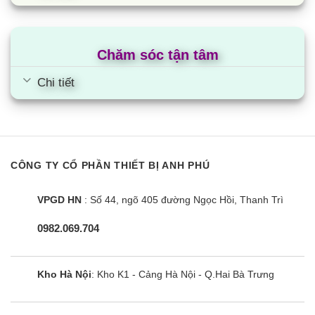
Công suất tiêu thụ
Chăm sóc tận tâm
Chi tiết
CÔNG TY CỔ PHẦN THIẾT BỊ ANH PHÚ
VPGD HN
: Số 44, ngõ 405 đường Ngọc Hồi, Thanh Trì
0982.069.704
Ví dụ: Model tủ lạnh Samsung 302L RT29K503JB1/SV có
công suất điện tiêu thụ 405kWh/năm
Kho Hà Nội
: Kho K1 - Cảng Hà Nội - Q.Hai Bà Trưng
Nếu muốn biết lượng điện tiêu thụ trong 1 ngày lấy
công suất
.
tiêu thụ điện 1 năm/365 ngày