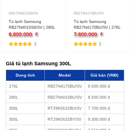
RB27N4010S8/SV
RB27N4170BU/SV
Tủ lạnh Samsung
Tủ lạnh Samsung
RB27N4010S8/SV | 280L
RB27N4170BU/SV | 276L
2 cánh inverter
2 cánh inverter
6.800.000
₫
7.800.000
₫
2
2
5.00
2
trên 5
5.00
2
trên 5
dựa trên
dựa trên
đánh giá
đánh giá
Giá tủ lạnh Samsung 300L
Dung tích
Model
Giá bán (VNĐ)
276L
RB27N4170BU/SV
8.500.000 đ
280L
RB27N4010BU/SV
8.500.000 đ
300L
RT29K5532BU/SV
7.700.000 đ
300L
RT29K5532BY/SV
9.300.000 đ