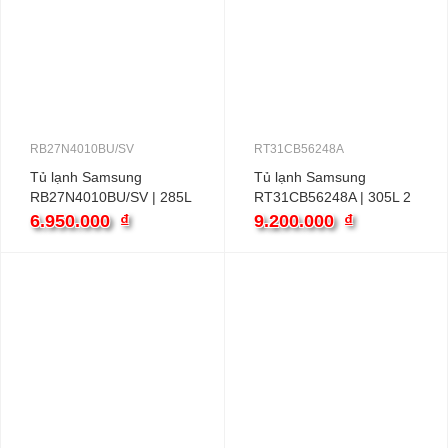
RB27N4010BU/SV
RT31CB56248A
Tủ lạnh Samsung
Tủ lạnh Samsung
RB27N4010BU/SV | 285L
RT31CB56248A | 305L 2
2 cánh inverter
cánh inverter
6.950.000
₫
9.200.000
₫