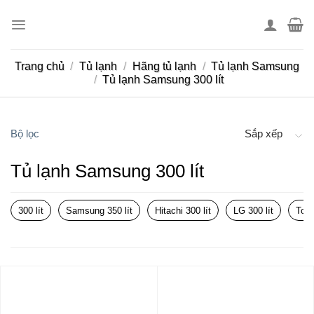
Skip
to
content
Trang chủ
/
Tủ lạnh
/
Hãng tủ lạnh
/
Tủ lạnh Samsung
/
Tủ lạnh Samsung 300 lít
Bộ lọc
Sắp xếp
Tủ lạnh Samsung 300 lít
300 lít
Samsung 350 lít
Hitachi 300 lít
LG 300 lít
Tosh