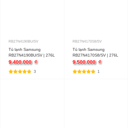
RB27N4190BU/SV
RB27N4170S8/SV
Tủ lạnh Samsung
Tủ lạnh Samsung
RB27N4190BU/SV | 276L
RB27N4170S8/SV | 276L
2 cánh inverter
2 cánh inverter
9.400.000
₫
9.500.000
₫
3
1
5.00
3
trên 5
5.00
1
trên 5
dựa trên
dựa trên
đánh giá
đánh giá