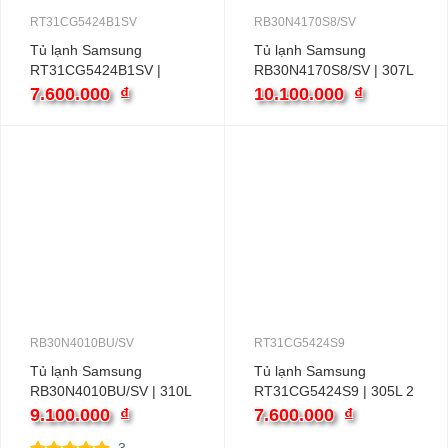
RT31CG5424B1SV
RB30N4170S8/SV
Tủ lạnh Samsung
Tủ lạnh Samsung
RT31CG5424B1SV |
RB30N4170S8/SV | 307L
305L 2 cánh inverter
2 cánh inverter
7.600.000
₫
10.100.000
₫
RB30N4010BU/SV
RT31CG5424S9
Tủ lạnh Samsung
Tủ lạnh Samsung
RB30N4010BU/SV | 310L
RT31CG5424S9 | 305L 2
2 cánh inverter
cánh inverter
9.100.000
₫
7.600.000
₫