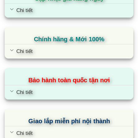
Tủ lạnh Samsung 305 lít RT31CG5424B1SV
Chi tiết
Chiều cao: 171,5cm
Chiều rộng: 60cm
Chiều sâu: 62,5cm
Chính hãng & Mới 100%
Tủ lạnh Samsung 307 lít RB30N4170BU/SV
Chi tiết
Chiều cao: 170cm
Chiều rộng: 59,5cm
Bảo hành toàn quốc tận nơi
Chiều sâu: 66,3cm
Chi tiết
Tủ lạnh Samsung 322 Lít RT32K503JB1/SV
Chiều cao: 171,5cm
Giao lắp miễn phí nội thành
Chiều rộng: 60cm
Chiều sâu: 65,8cm
Chi tiết