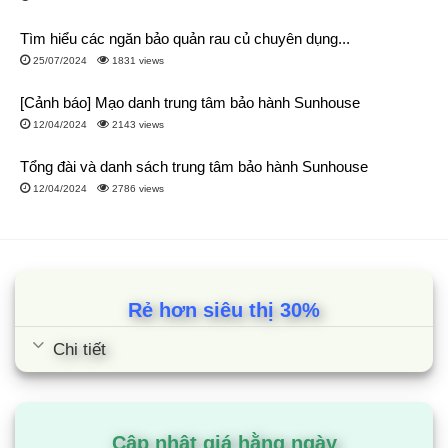
đến cho người dùng lựa chọn.
Tìm hiểu các ngăn bảo quản rau củ chuyên dụng...
Đáp ứng được nhu cầu của gia đình có khoảng 2 đến 3
25/07/2024
1831 views
thành viên.
Các model tủ lạnh 300L của Samsung đều được trang bị
[Cảnh báo] Mạo danh trung tâm bảo hành Sunhouse
công nghệ Inverter.
12/04/2024
2143 views
Một số model như: RT32K5932BU/SV,
Tổng đài và danh sách trung tâm bảo hành Sunhouse
RB30N4190BU/SV, RB27N4190BU/SV… có thêm tiện
12/04/2024
2786 views
ích lấy nước ngoài, ngăn cấp đông mềm hoặc làm đá tự
động… nên mức giá sẽ Chiều cao: hơn.
Kích thước
Tủ lạnh Samsung 302 Lít RT29K503JB1/SV
Rẻ hơn siêu thị 30%
Chi tiết
Chiều cao: 163,5cm
Chiều rộng: 60cm
Chiều sâu: 63,8cm
Cập nhật giá hằng ngày