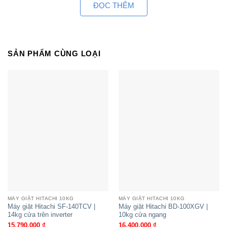
Bảng điều khiển màn hình LED cảm ứng bên ngoài
ĐỌC THÊM
với các ký hiệu thông số rõ ràng dễ hiểu, bố trí ở
mặt trước của máy cho bạn dễ dàng tiếp cận và
điều chỉnh các chức năng.
SẢN PHẨM CÙNG LOẠI
Kích thước phù hợp với gia đình 5-7 thành viên
Khối lượng giặt 10.5 kg là lựa chọn lý tưởng cho
gia đình có trên 7 thành viên hoặc gia đình có ít
người hơn nhưng nhu cầu giặt giũ cao.
Việc lựa chọn máy giặt dựa theo số lượng thành
viên trong gia đình sẽ giúp bạn chọn được thiết bị
phù hợp nhất, tránh tình trạng lãng phí điện nước
và tiết kiệm chi phí tiêu dùng đáng kể cho mỗi
tháng.
MÁY GIẶT HITACHI 10KG
MÁY GIẶT HITACHI 10KG
Máy giặt Hitachi SF-140TCV |
Máy giặt Hitachi BD-100XGV |
14kg cửa trên inverter
10kg cửa ngang
Sử dụng công nghệ hơi nước Steam Funtion
15.790.000
₫
16.400.000
₫