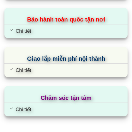
Cam kết hàng chính hãng 100% ( Bạn có thể kiểm
tra qua tổng đài của hãng)
Bảo hành toàn quốc tận nơi
Đảm bảo hàng mới, còn nguyên đai, nguyên kiện
(giấy chứng nhận nguồn gốc sản phẩm, bộ tờ khai
Chi tiết
hải quan nhập hàng, giấy bảo hành, tem bảo
hành…)
Hãng sẽ chịu trách nhiệm bảo hành tại nhà – nếu
Giao lắp miễn phí nội thành
các bạn không làm việc được với hãng, hãy gọi
chúng tôi để hỗ trợ nhiệt tình
Chi tiết
Là đơn vị hỗ trợ giao hàng trên toàn quốc
Cam kết bán sản phẩm rẻ hơn thị trường 20-35%
Chăm sóc tận tâm
Cùng Chủ Đề:
Chi tiết