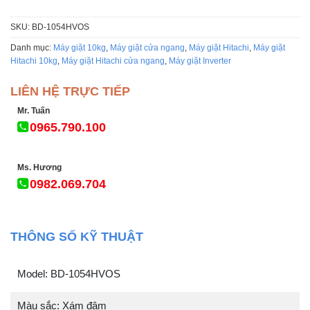
SKU:
BD-1054HVOS
Danh mục:
Máy giặt 10kg
,
Máy giặt cửa ngang
,
Máy giặt Hitachi
,
Máy giặt
Hitachi 10kg
,
Máy giặt Hitachi cửa ngang
,
Máy giặt Inverter
LIÊN HỆ TRỰC TIẾP
Mr. Tuấn
0965.790.100
Ms. Hương
0982.069.704
THÔNG SỐ KỸ THUẬT
Model: BD-1054HVOS
Màu sắc: Xám đậm