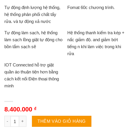
Tự động định lượng hệ thống,
Fomat 60c chương trình.
hệ thống phân phối chất tẩy
rửa. và tự động xả nước
Tự động làm sạch, hệ thống
Hệ thống thanh kiểm tra kép +
làm sạch lồng giặt tự động cho
nấc giảm độ. and giảm bớt
bồn tắm sạch sẽ
tiếng n khi làm việc trong khi
rửa
IOT Connected hỗ trợ giặt
quần áo thuận tiện hơn bằng
cách kết nối Điện thoại thông
minh
8.400.000
₫
Máy giặt Hitachi BD-1054HVOS | 10.5kg cửa ngang inverter số 
THÊM VÀO GIỎ HÀNG