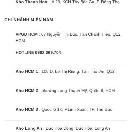
Kho Thanh Hoá
: Lô 23, KCN Tây Bắc Ga, P. Đông Thọ
CHI NHÁNH MIỀN NAM
VPGD HCM
: 67 Nguyễn Thị Búp, Tân Chánh Hiệp, Q12,
HCM
Máy giặt sấy Hitachi BD-D852HVOS
| 8.5kg cửa ngang inverter
HOTLINE 0982.069.704
Kho HCM 1
: 106 Đ. Lê Thị Riêng, Tân Thới An, Q12
Kho HCM 2
: phường Long Thạnh Mỹ, Quận 9, HCM
Kho HCM 3
: Quốc lộ 1K, P.Linh Xuân, TP. Thủ Đức
Kho Long An
: Đức Hòa Đông, Đức Hòa, Long An