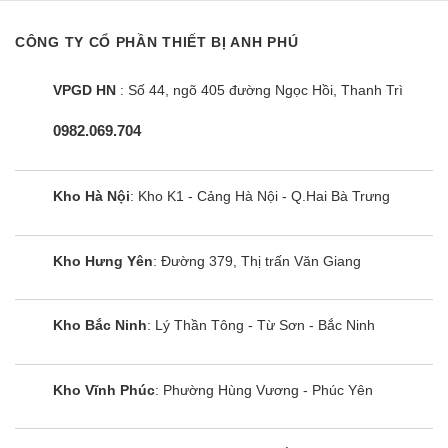
CÔNG TY CỔ PHẦN THIẾT BỊ ANH PHÚ
VPGD HN
: Số 44, ngõ 405 đường Ngọc Hồi, Thanh Trì
0982.069.704
Kho Hà Nội
: Kho K1 - Cảng Hà Nội - Q.Hai Bà Trưng
Máy giặt sấy Hitachi BD-
D1054HVOS | 10.5kg cửa ngang
Kho Hưng Yên
: Đường 379, Thị trấn Văn Giang
inverter
Kho Bắc Ninh
: Lý Thần Tông - Từ Sơn - Bắc Ninh
Kho Vĩnh Phúc
: Phường Hùng Vương - Phúc Yên