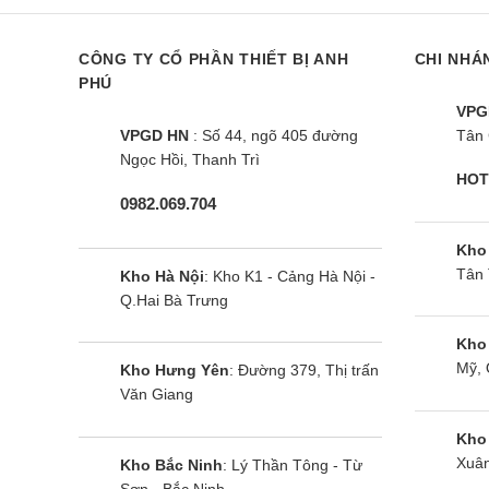
CÔNG TY CỔ PHẦN THIẾT BỊ ANH
CHI NHÁ
Sumikura
PHÚ
VPG
Sumikura
VPGD HN
: Số 44, ngõ 405 đường
Tân 
Ngọc Hồi, Thanh Trì
Sumikura
HOT
0982.069.704
Sumikura
Kho
Tân 
Kho Hà Nội
: Kho K1 - Cảng Hà Nội -
Điện n
Q.Hai Bà Trưng
Điện năn
Kho
thụ, ta 
Mỹ, 
Kho Hưng Yên
: Đường 379, Thị trấn
Văn Giang
Số tiền 
Kho
Xuân
Kho Bắc Ninh
: Lý Thần Tông - Từ
Tìm 
Sơn - Bắc Ninh