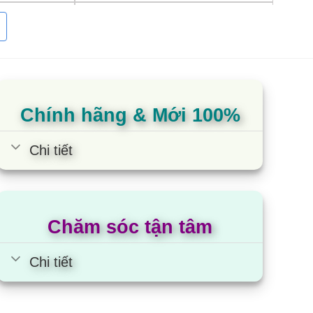
25.200.000
31.000.000
33.000.000
Chính hãng & Mới 100%
Chi tiết
có không gian lưu trữ lớn hơn với dung tích lên
Chăm sóc tận tâm
ủ quả hay làm lạnh mát đồ uống ở các cửa hàng,
Chi tiết