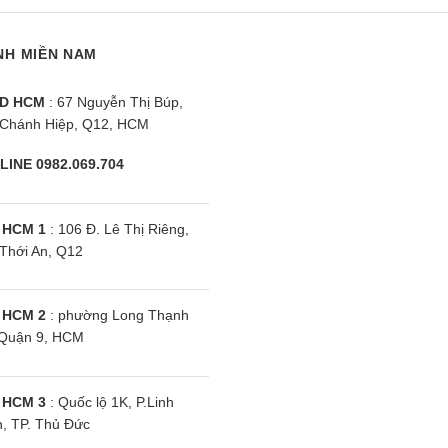
Dung tích tủ
NH MIỀN NAM
 2 cửa 700 lít
D HCM
: 67 Nguyễn Thị Búp,
 2 cửa 1050 lít
Chánh Hiệp, Q12, HCM
 2 cửa 1200 lít
LINE 0982.069.704
 2 cửa 1250 lít
 HCM 1
: 106 Đ. Lê Thị Riêng,
Thới An, Q12
ăng tiêu thụ
g tiêu thụ của tủ mát Sumikura 2 cánh dao dộng từ 4,1
 HCM 2
: phường Long Thạnh
có thể tính được số tiền phải trả để sử dụng tủ trong ng
Quận 9, HCM
điện (đồng) = Số điện tiêu thụ 1 ngày (kWh) x Giá tiề
 HCM 3
: Quốc lộ 1K, P.Linh
, TP. Thủ Đức
hiểu thêm