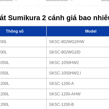
át Sumikura 2 cánh giá bao nhi
Thông số
Model
700L
SKSC-802WG2/HW
700L
SKSC-802WG2/D
1050L
SKSC-1050HW2
1050L
SKSC-1050HW2.I
1200L
SKSC-1200-A
1200L
SKSC-1200-AHW
1200L
SKSC-1200-B