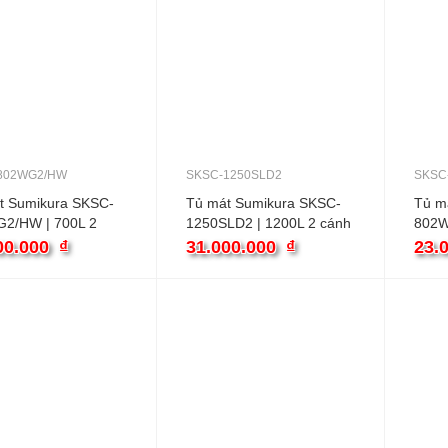
802WG2/HW
SKSC-1250SLD2
SKSC
t Sumikura SKSC-
Tủ mát Sumikura SKSC-
Tủ m
2/HW | 700L 2
1250SLD2 | 1200L 2 cánh
802W
00.000
₫
31.000.000
₫
23.