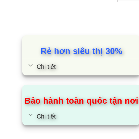
2 cánh 
2 cánh 
2 cánh 
Rẻ hơn siêu thị 30%
Tìm 
Chi tiết
Giới t
Tủ mát S
đến 1250 
Bảo hành toàn quốc tận nơi
Tủ mát 2
siêu thị 
Chi tiết
Kích 