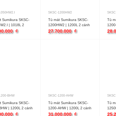
1050HW2.I
SKSC-1200HW2
SKSC
t Sumikura SKSC-
Tủ mát Sumikura SKSC-
Tủ m
W2.I | 1018L 2
1200HW2 | 1200L 2 cánh
1200-
nverter
00.000
₫
27.700.000
₫
28.
1200-BHW
SKSC-1200-AHW
SKSC
t Sumikura SKSC-
Tủ mát Sumikura SKSC-
Tủ m
BHW | 1200L 2 cánh
1200-AHW | 1200L 2 cánh
1250
00.000
₫
31.000.000
₫
25.