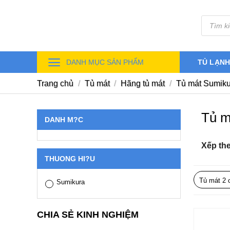
Skip
Tìm
to
kiếm
sản
content
phẩm
DANH MỤC SẢN PHẨM
TỦ LẠN
Trang chủ
/
Tủ mát
/
Hãng tủ mát
/
Tủ mát Sumiku
Tủ m
DANH M?C
Xếp th
THUONG HI?U
Tủ mát 2 
Sumikura
CHIA SẺ KINH NGHIỆM