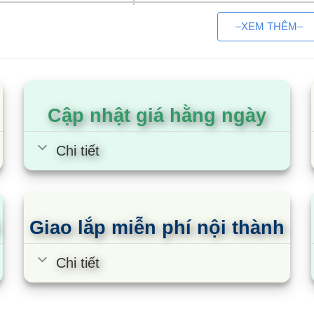
1250L
SKSC-1250HW2
–XEM THÊM–
1250L
SKSC-1250SLD2
1250L
SKSC-1250HW2.I
Cập nhật giá hằng ngày
hiểu về tủ mát Sumikura 2 cửa
Chi tiết
hiệu
umikura 2 cửa có thiết kế đứng với 2 cánh kính mở và 
lít.
Giao lắp miễn phí nội thành
 cánh SK Sumikura dùng để bảo quản thực phẩm, rau c
tiện lợi, nhà hàng, khách sạn.
Chi tiết
thước