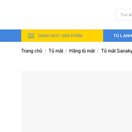
Skip
Tìm
to
kiếm
sản
content
phẩm
DANH MỤC SẢN PHẨM
TỦ LẠN
Trang chủ
/
Tủ mát
/
Hãng tủ mát
/
Tủ mát Sanak