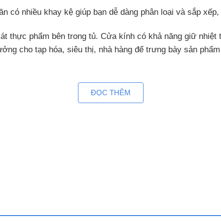
n có nhiều khay kệ giúp bạn dễ dàng phân loại và sắp xếp, 
t thực phẩm bên trong tủ. Cửa kính có khả năng giữ nhiệt tốt
tưởng cho tạp hóa, siêu thị, nhà hàng để trưng bày sản phẩm
ĐỌC THÊM
 tần tự động điều chỉnh tốc độ để duy trì nhiệt độ cài đặt,
ơn tủ mát thường rất nhiều.
n lạnh các loại đồ uống. Có thể dùng ở tạp hóa, cửa hàng ti
ủ VH 258W3L
đảm bảo nhiệt độ bên trong tủ luôn ổn định và giảm lượng đ