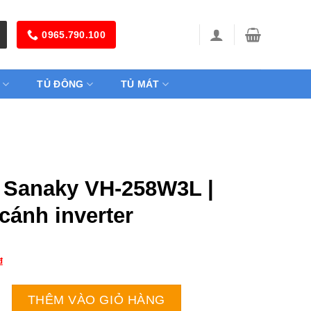
0965.790.100
TỦ ĐÔNG
TỦ MÁT
 Sanaky VH-258W3L |
cánh inverter
₫
 VH-258W3L | 200L 1 cánh inverter số lượng
THÊM VÀO GIỎ HÀNG