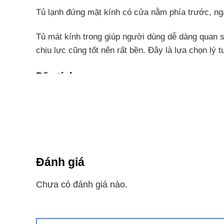
Tủ lạnh đứng mặt kính có cửa nằm phía trước, ngă
Tủ mát kính trong giúp người dùng dễ dàng quan sá
chịu lực cũng tốt nên rất bền. Đây là lựa chọn lý 
Đặc tính
Tủ mát trang bị công nghệ Inverter có động cơ biến
loại thường. Loại này tiết kiệm điện và chạy êm h
Tủ lạnh bán nước giải khát để trưng bày và bảo quả
Tiện ích và công nghệ khác của t
Đánh giá
Tiện ích
Chưa có đánh giá nào.
Cửa kính tủ được phủ một lớp cách nhiệt cao cấp, 