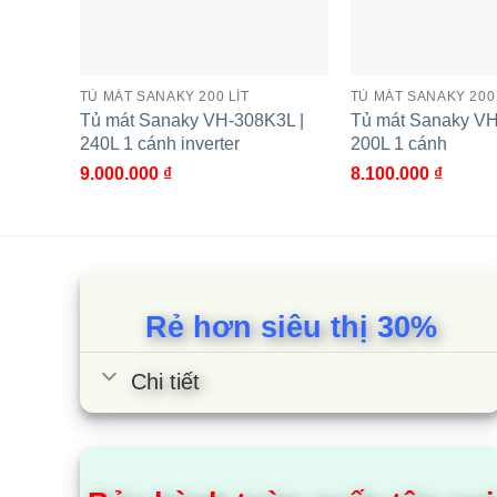
TỦ MÁT SANAKY 200 LÍT
TỦ MÁT SANAKY 200 
Tủ mát Sanaky VH-308K3L |
Tủ mát Sanaky VH
240L 1 cánh inverter
200L 1 cánh
9.000.000
₫
8.100.000
₫
Tủ mát Sanaky VH-258K3L |
Tủ mát Sana
200L 1 cánh inverter
200L 1 cánh
Rẻ hơn siêu thị 30%
Chi tiết