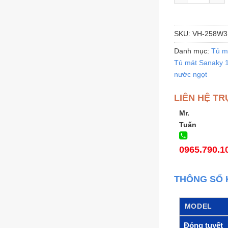
SKU:
VH-258W3
Danh mục:
Tủ m
Tủ mát Sanaky 
nước ngọt
LIÊN HỆ TR
Mr.
Tuấn
0965.790.1
THÔNG SỐ 
MODEL
Đóng tuyết