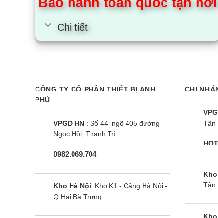
Bảo hành toàn quốc tận nơi
Chi tiết
CÔNG TY CỔ PHẦN THIẾT BỊ ANH
CHI NHÁ
PHÚ
VPG
VPGD HN
: Số 44, ngõ 405 đường
Tân 
Ngọc Hồi, Thanh Trì
HOT
0982.069.704
Kho
Tân 
Kho Hà Nội
: Kho K1 - Cảng Hà Nội -
Q.Hai Bà Trưng
Kho