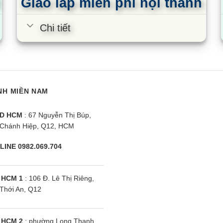
Giao lắp miễn phí nội thành
Chi tiết
NH MIỀN NAM
D HCM
: 67 Nguyễn Thị Búp,
Chánh Hiệp, Q12, HCM
LINE 0982.069.704
 HCM 1
: 106 Đ. Lê Thị Riêng,
Thới An, Q12
 HCM 2
: phường Long Thạnh