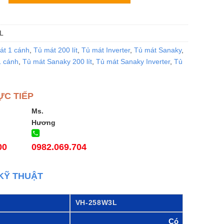
L
át 1 cánh
,
Tủ mát 200 lít
,
Tủ mát Inverter
,
Tủ mát Sanaky
,
1 cánh
,
Tủ mát Sanaky 200 lít
,
Tủ mát Sanaky Inverter
,
Tủ
ỰC TIẾP
Ms.
Hương
00
0982.069.704
KỸ THUẬT
VH-258W3L
Có