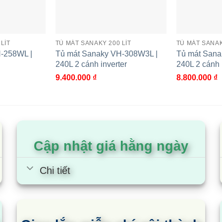
LÍT
TỦ MÁT SANAKY 200 LÍT
TỦ MÁT SANAK
-258WL |
Tủ mát Sanaky VH-308W3L |
Tủ mát Sana
240L 2 cánh inverter
240L 2 cánh
9.400.000
₫
8.800.000
₫
ky VH-258WL |
Tủ mát Sanaky VH-308K3L |
T
240L 1 cánh inverter
4
Cập nhật giá hằng ngày
Chi tiết