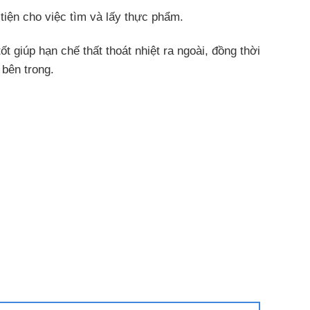
tiện cho việc tìm và lấy thực phẩm.
 giúp hạn chế thất thoát nhiệt ra ngoài, đồng thời
 bên trong.
 không còn tình trạng đóng ngắt liên tục như tủ mát
ện lợi, siêu thị, quán ăn, nhà hàng.
iện tiêu hao.