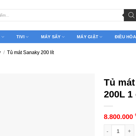
H
TIVI
MÁY SẤY
MÁY GIẶT
ĐIỀU HÒA
y
/
Tủ mát Sanaky 200 lít
Tủ mát
200L 1 
8.800.000
Tủ mát Sanaky