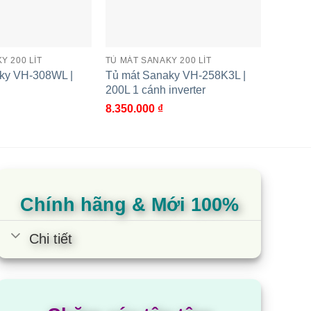
Y 200 LÍT
TỦ MÁT SANAKY 200 LÍT
TỦ MÁT 
ky VH-308WL |
Tủ mát Sanaky VH-258K3L |
Tủ mát
200L 1 cánh inverter
250L 1
8.350.000
₫
7.750.
5.00
2
t
dựa t
ủ mát Sanaky VH-4089K3 |
đánh 
00L 1 cánh inverter
Chính hãng & Mới 100%
Chi tiết