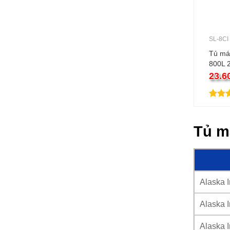
SL-8CI
Tủ mát
800L 2
23.6
5.00
1
t
dựa t
đánh 
Tủ má
Alaska I
Alaska I
Alaska I