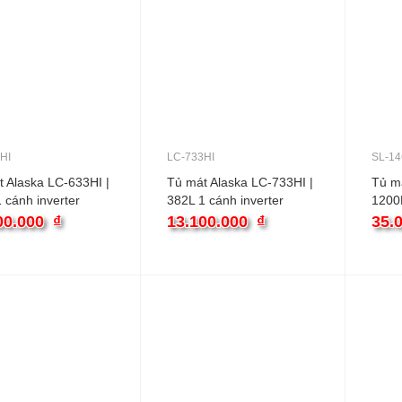
HI
LC-733HI
SL-14
 Alaska LC-633HI |
Tủ mát Alaska LC-733HI |
Tủ má
 cánh inverter
382L 1 cánh inverter
1200L
00.000
₫
13.100.000
₫
35.