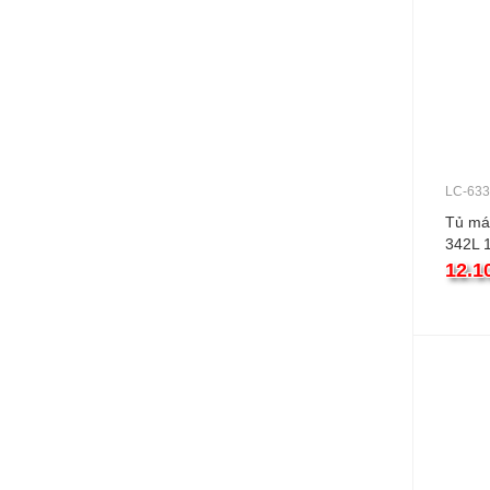
LC-633
Tủ mát
342L 1
12.1