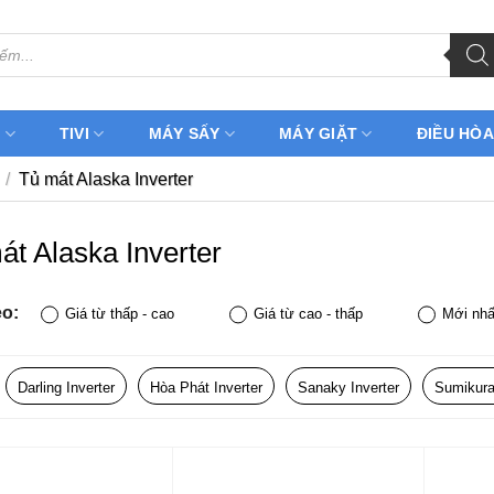
H
TIVI
MÁY SẤY
MÁY GIẶT
ĐIỀU HÒA
/
Tủ mát Alaska Inverter
át Alaska Inverter
eo:
Giá từ thấp - cao
Giá từ cao - thấp
Mới nhấ
Darling Inverter
Hòa Phát Inverter
Sanaky Inverter
Sumikura