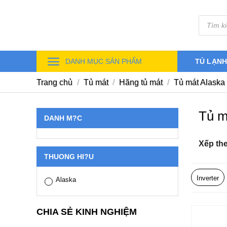
Skip
Tìm
to
kiếm
sản
content
phẩm
DANH MỤC SẢN PHẨM
TỦ LẠN
Trang chủ
/
Tủ mát
/
Hãng tủ mát
/
Tủ mát Alaska
Tủ m
DANH M?C
Xếp th
THUONG HI?U
Inverter
Alaska
CHIA SẺ KINH NGHIỆM