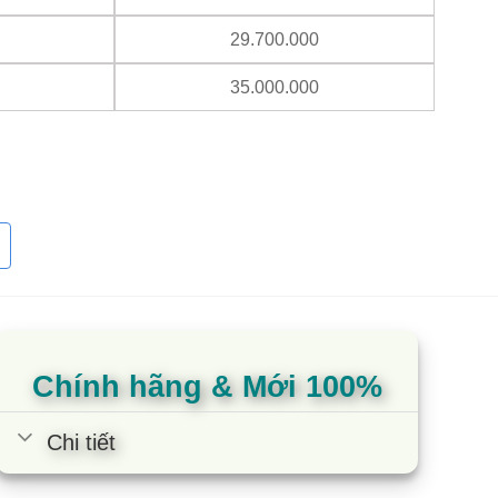
29.700.000
35.000.000
ter hoạt động theo cơ chế biến tần, nghĩa là máy
đạt được mức độ mát cần thiết bên trong tủ. Cũng
liên tục, giảm thiểu được tình trạng hao tốn điện
 ồn khi máy hoạt động, hỗ trợ cho tủ vận hành
Chính hãng & Mới 100%
Chi tiết
n tục điều chỉnh tần số để ổn định nhiệt độ bên