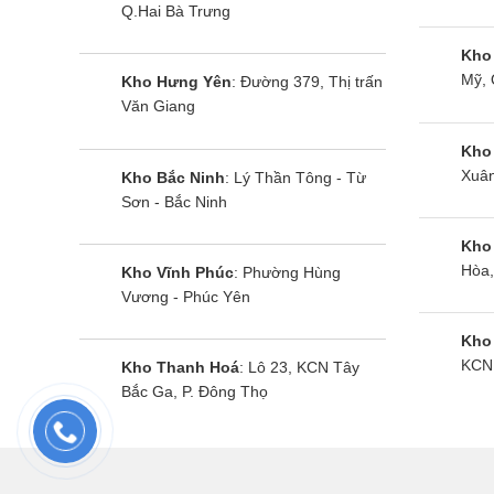
Thời g
Q.Hai Bà Trưng
Kho
Tủ mát A
Mỹ, 
Kho Hưng Yên
: Đường 379, Thị trấn
có thể a
Văn Giang
khi đang
Kho
Nên m
Xuân
Kho Bắc Ninh
: Lý Thần Tông - Từ
Sơn - Bắc Ninh
Việc mua
Kho
nước kin
Hòa,
Kho Vĩnh Phúc
: Phường Hùng
mát chín
Vương - Phúc Yên
Kho
Điện Má
KCN 
Kho Thanh Hoá
: Lô 23, KCN Tây
nước. Tự
Bắc Ga, P. Đông Thọ
và bảo h
Chúng tô