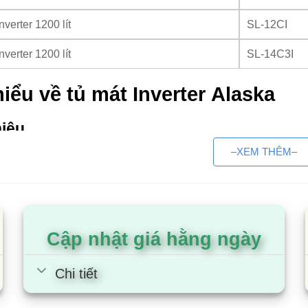
nverter 1200 lít
SL-12CI
nverter 1200 lít
SL-14C3I
iểu về tủ mát Inverter Alaska
hiệu
–XEM THÊM–
laska Inverter là loại tủ mát tích hợp công nghệ Inver
uy trì mức độ làm mát với công suất tối ưu nhất khi đã 
mà nhiệt độ bên trong sẽ được duy trì ở mức ổn định và 
n cạnh đó, công nghệ này còn có khả năng giảm tiếng
 êm ái.
Cập nhật giá hằng ngày
 nên mua
Chi tiết
 năng tiết kiệm điện năng tối ưu:
nhờ máy nén sẽ liê