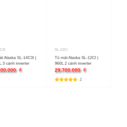
C3I
SL-12CI
t Alaska SL-14C3I |
Tủ mát Alaska SL-12CI |
 3 cánh inverter
960L 2 cánh inverter
000.000
₫
29.700.000
₫
2
5.00
2
trên 5
dựa trên
đánh giá