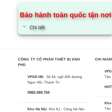
tro
thư
Bảo hành toàn quốc tận nơi
Khả
Chi tiết
nân
Tìm 
Nguồn
CÔNG TY CỔ PHẦN THIẾT BỊ ANH
CHI NHÁ
PHÚ
Alaska 
VPG
1995. Vớ
VPGD HN
: Số 44, ngõ 405 đường
Tân 
sóc khác
Ngọc Hồi, Thanh Trì
HOT
0982.069.704
Tủ mát A
kiệm điệ
Kho
Tân 
Kho Hà Nội
: Kho K1 - Cảng Hà Nội -