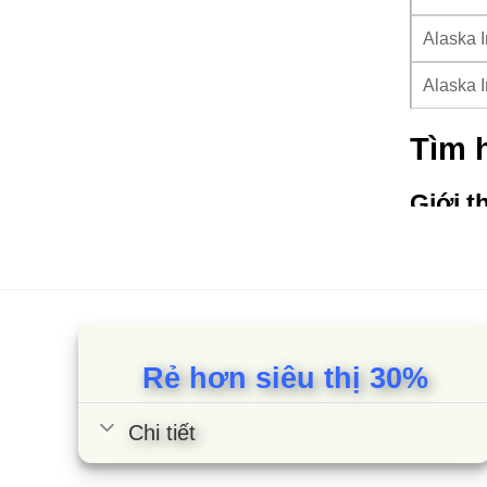
Alaska I
Alaska I
Tìm h
Giới t
Tủ mát A
nén sẽ d
nhờ vậy 
năng. Bê
Rẻ hơn siêu thị 30%
một cách
Lý do
Chi tiết
Khả