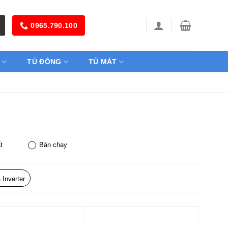
0965.790.100
TỦ ĐÔNG
TỦ MÁT
t
Bán chạy
 Inverter