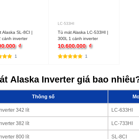
LC-533HI
 Alaska SL-8CI |
Tủ mát Alaska LC-533HI |
 cánh inverter
300L 1 cánh inverter
00.000
₫
10.600.000
₫
1
1
rên 5
5.00
1
trên 5
rên
dựa trên
giá
đánh giá
t Alaska Inverter giá bao nhiêu
Thông số
Mo
nverter 342 lít
LC-633HI
nverter 382 lít
LC-733HI
nverter 800 lít
SL-8CI