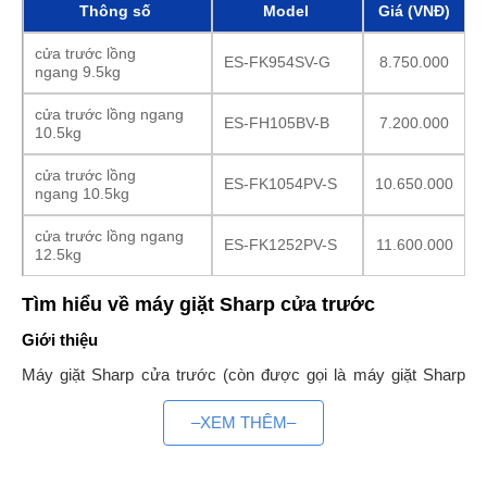
Thông số
Model
Giá (VNĐ)
cửa trước lồng
ES-FK954SV-G
8.750.000
ngang 9.5kg
cửa trước lồng ngang
ES-FH105BV-B
7.200.000
10.5kg
cửa trước lồng
ES-FK1054PV-S
10.650.000
ngang 10.5kg
cửa trước lồng ngang
ES-FK1252PV-S
11.600.000
12.5kg
Tìm hiểu về máy giặt Sharp cửa trước
Giới thiệu
Máy giặt Sharp cửa trước (còn được gọi là máy giặt Sharp
cửa ngang hay lồng ngang) là loại máy giặt có thiết kế cửa mở
–XEM THÊM–
ở mặt trước máy, trục lồng giặt được đặt ngang. Do trục quay
nằm ngang nên khả năng giặt sạch quần áo bởi máy giặt cửa
ngang Sharp sẽ hơn hẳn máy giặt Sharp cửa trên. Hơn thế