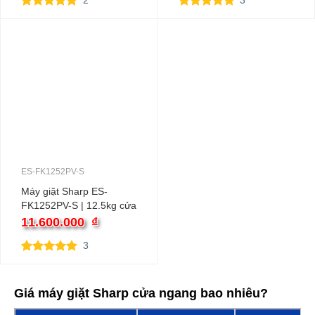
2
3
5.00
2
trên 5
5.00
3
trên 5
dựa trên
dựa trên
đánh giá
đánh giá
ES-FK1252PV-S
Máy giặt Sharp ES-
FK1252PV-S | 12.5kg cửa
ngang inverter
11.600.000
₫
3
5.00
3
trên 5
dựa trên
đánh giá
Giá máy giặt Sharp cửa ngang bao nhiêu?