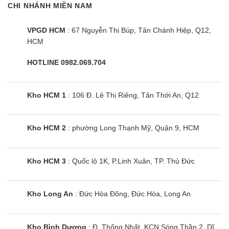
CHI NHÁNH MIỀN NAM
thị lớn.
Toàn bộ các sản phẩm đều được kiểm tra kỹ lưỡng trước khi
VPGD HCM
: 67 Nguyễn Thị Búp, Tân Chánh Hiệp, Q12,
HCM
đưa đi phân phối khắp toàn quốc. Cam kết hàng mới 100%,
nguyên kiện, chưa qua sử dụng với đầy đủ giấy tờ liên quan.
HOTLINE 0982.069.704
Điện máy siêu rẻ cam kết :
Kho HCM 1
: 106 Đ. Lê Thị Riêng, Tân Thới An, Q12
✅ Giá sản phẩm:
Rẻ hơn siêu thị 30%
✅ Đảm bảo:
Hàng chính hãng
Kho HCM 2
: phường Long Thạnh Mỹ, Quận 9, HCM
✅ Tình trạng:
Mới 100%
✅ Giao lắp:
Sau 2 ~ 4h đặt hàng
Kho HCM 3
: Quốc lộ 1K, P.Linh Xuân, TP. Thủ Đức
✅ Bảo hành:
Toàn quốc tại nhà
Kho Long An
: Đức Hòa Đông, Đức Hòa, Long An
✅ Hỗ trợ trả góp:
Có
Kho Bình Dương
: Đ. Thống Nhất, KCN Sóng Thần 2, Dĩ