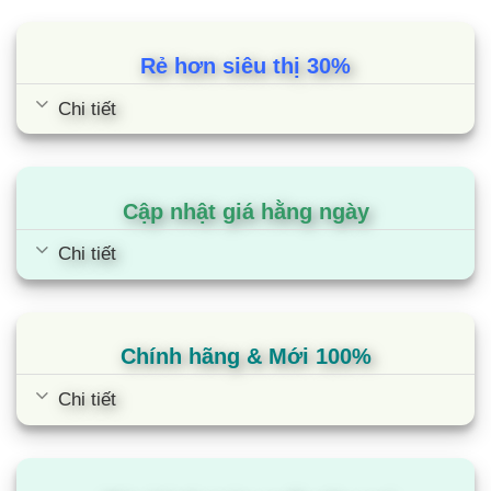
Đặc điểm
Rẻ hơn siêu thị 30%
Thiết kế máy giặt hiện đại mang tính thẩm mỹ cao, có
cửa mở ở phía trước nên cần không gian rộng hơn để
Chi tiết
mở cửa máy khi bỏ/lấy quần áo từ máy giặt.
Trang bị nhiều chế độ giặt phù hợp với từng loại vải, giúp
quần áo giặt sạch gấp 2 lần so với máy giặt lồng đứng,
Cập nhật giá hằng ngày
mà lại không bị nhàu hay xoắn lại, tăng độ bền của trang
phục
Chi tiết
Tốc độ vắt tối đa lên đến 1400 vòng/ phút, gấp 2 lần máy
giặt cửa trên giúp trang phục khô nhanh chóng và tiết
kiệm thời gian sấy
Chính hãng & Mới 100%
Máy giặt cửa ngang sử dụng ít bột giặt hơn, ít nước hơn
và vận hành êm ái hơn so với dòng cửa trên.
Chi tiết
Thời gian bảo hành máy nén lâu hơn khi được tích hợp
inveter
Giá máy giặt lồng ngang Sharp cao hơn so với