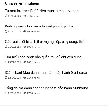
Chia sẻ kinh nghiệm
nữa quần áo cũng được đảo đều hơn, không xoắn quện lại với
nhau.
Tủ mát Inverter là gì? Nên mua tủ mát Inverter...
11/10/2024
2114 views
Kích thước
Kinh nghiệm chọn mua tủ mát phù hợp | Tư...
Kích thước (Cao x
Khối lượng
Loại máy giặt
11/10/2024
1669 views
Rộng x Sâu )
máy (kg)
Các loại thiết bị lạnh thương nghiệp: ứng dụng, thiết...
Sharp cửa
840 x 598 x 670 mm
75 kg
31/07/2024
1934 views
ngang 9.5kg
Tìm hiểu các ngăn bảo quản rau củ chuyên dụng...
Sharp cửa
840 x 598 x 670 mm
80 kg
ngang 10.5kg
25/07/2024
1831 views
Sharp cửa
[Cảnh báo] Mạo danh trung tâm bảo hành Sunhouse
850 x 598 x 680 mm
85 kg
ngang 12.5kg
12/04/2024
2143 views
Công suất
Tổng đài và danh sách trung tâm bảo hành Sunhouse
Máy giặt Sharp cửa ngang có hiệu suất năng lượng dao động
12/04/2024
2786 views
từ 6,88 ∼ 10,20 Wh/kg, tức là với mỗi kg quần áo cho vào
giặt, máy sẽ tiêu thụ hết 6,88 ∼ 10,20 Wh điện.