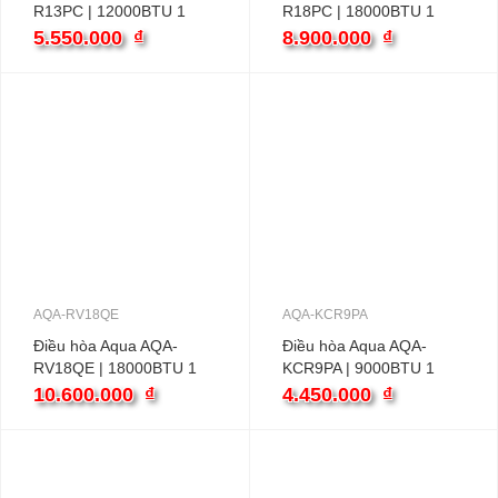
R13PC | 12000BTU 1
R18PC | 18000BTU 1
chiều
chiều
5.550.000
₫
8.900.000
₫
AQA-RV18QE
AQA-KCR9PA
Điều hòa Aqua AQA-
Điều hòa Aqua AQA-
RV18QE | 18000BTU 1
KCR9PA | 9000BTU 1
chiều inverter
chiều
10.600.000
₫
4.450.000
₫