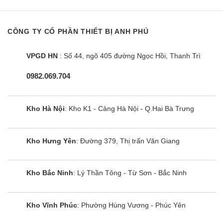
CÔNG TY CỔ PHẦN THIẾT BỊ ANH PHÚ
VPGD HN
: Số 44, ngõ 405 đường Ngọc Hồi, Thanh Trì
0982.069.704
Cam kết chỉ bán hàng chính hãng
Các sản phẩm
điều hòa Aqua
chúng tôi phân phối đều được
Kho Hà Nội
: Kho K1 - Cảng Hà Nội - Q.Hai Bà Trưng
kiểm tra kỹ lưỡng trước khi đem giao cho quý khách, chúng
tôi cam kết rằng:
Kho Hưng Yên
: Đường 379, Thị trấn Văn Giang
Hàng chính hãng 100%
Đảm bảo hàng mới 100%, nguyên đai nguyên kiện
Kho Bắc Ninh
: Lý Thần Tông - Từ Sơn - Bắc Ninh
Quý khách có thể kiểm tra 2 cam kết trên qua các giấy tờ liên
quan đến nguồn gốc sản phẩm:
Kho Vĩnh Phúc
: Phường Hùng Vương - Phúc Yên
Chứng nhận nguồn gốc sản phẩm