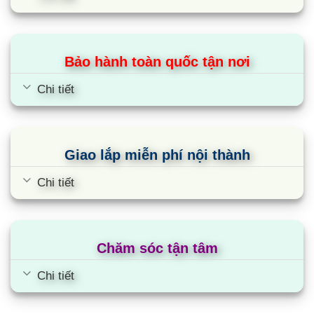
Xây dựng showroom
Hao mòn sản phẩm trưng bày
Nhân viên bán hàng
Bảo hành toàn quốc tận nơi
Chi tiết
Chính vì thế
điều hòa Aqua
tới tay quý khách với mức giá
rẻ
hơn từ 20-30%
so với các siêu thị điện máy bên ngoài.
Giao lắp miễn phí nội thành
Chi tiết
Chăm sóc tận tâm
Chi tiết