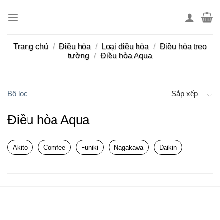
Skip
to
content
Trang chủ
/
Điều hòa
/
Loại điều hòa
/
Điều hòa treo
tường
/
Điều hòa Aqua
Bộ lọc
Sắp xếp
Điều hòa Aqua
Akito
Comfee
Funiki
Nagakawa
Daikin