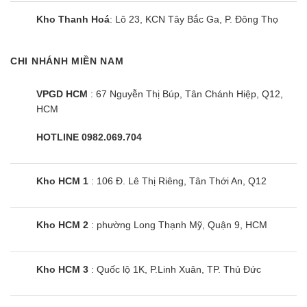
Kho Thanh Hoá
: Lô 23, KCN Tây Bắc Ga, P. Đông Thọ
Bộ tờ khai hải quan nhập hàng
Giấy bảo hành, tem bảo hành
CHI NHÁNH MIỀN NAM
Ngoài dòng
điều hòa Aqua
trong phân khúc điều hòa giá tầm
trung,
Tổng kho điện máy siêu rẻ
còn cung cấp các dòng
VPGD HCM
: 67 Nguyễn Thị Búp, Tân Chánh Hiệp, Q12,
điều hòa cao cấp như:
Điều hòa Panasonic
,
Điều hòa
HCM
Daikin
,
Điều hòa LG.
HOTLINE 0982.069.704
2. Lịch sử phát triển của hãng điều hòa Aqua
Năm 1996:
Thương hiệu Sanyo đầu tiên được thành lập tại
Kho HCM 1
: 106 Đ. Lê Thị Riêng, Tân Thới An, Q12
Việt Nam.
Năm 2001:
Sanyo được GFK (Công ty nghiên cứu thị trường
đa quốc gia) bình chọn là thương hiệu điện gia dụng số 1 tại
Kho HCM 2
: phường Long Thạnh Mỹ, Quận 9, HCM
Việt Nam.
Năm 2005:
Sanyo xuất khẩu sản phẩm điều hòa đầu tiên về
Kho HCM 3
: Quốc lộ 1K, P.Linh Xuân, TP. Thủ Đức
Việt Nam.
Năm 2011:
Haier mua lại doanh nghiệp Sanyo, bao gồm: