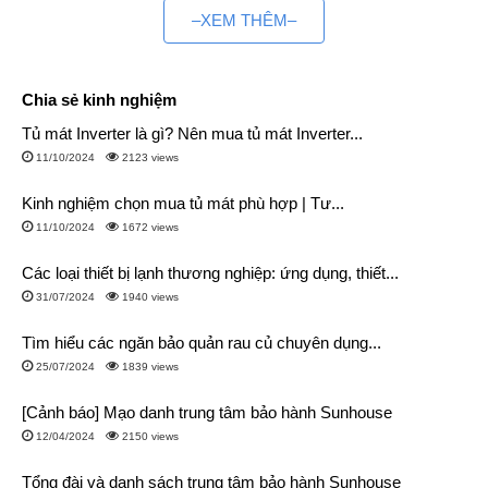
–XEM THÊM–
Bài viết dưới đây,
Điện máy siêu rẻ
sẽ cùng các bạn khám
phá mẫu điều hòa Aqua này.
Chia sẻ kinh nghiệm
1. Điện máy Siêu rẻ – Tổng kho điều hòa Aqua
Tủ mát Inverter là gì? Nên mua tủ mát Inverter...
chính hãng giá rẻ
11/10/2024
2123 views
1.1. Quyền lợi khách hàng khi mua điều hòa Aqua tại tổng
Kinh nghiệm chọn mua tủ mát phù hợp | Tư...
kho Điện máy siêu rẻ
11/10/2024
1672 views
Mua điều hòa trả góp lãi suất 0%
Các loại thiết bị lạnh thương nghiệp: ứng dụng, thiết...
Thanh toán bằng mọi hình thức
31/07/2024
1940 views
Giao hàng chỉ sau 2-4h đặt hàng
Tìm hiểu các ngăn bảo quản rau củ chuyên dụng...
Ưu đãi khi mua từ sản phẩm thứ 2
25/07/2024
1839 views
[Cảnh báo] Mạo danh trung tâm bảo hành Sunhouse
12/04/2024
2150 views
Tổng đài và danh sách trung tâm bảo hành Sunhouse