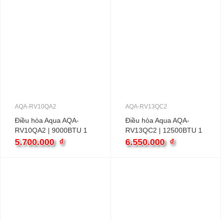
AQA-RV10QA2
AQA-RV13QC2
Điều hòa Aqua AQA-
Điều hòa Aqua AQA-
RV10QA2 | 9000BTU 1
RV13QC2 | 12500BTU 1
chiều inverter
chiều inverter
5.700.000
₫
6.550.000
₫