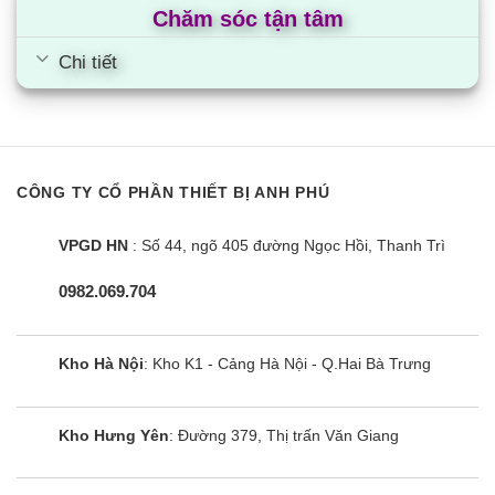
Chăm sóc tận tâm
Điều hòa Aqua AQA-RV9QC |
Chi tiết
9000BTU 1 chiều inverter
CÔNG TY CỔ PHẦN THIẾT BỊ ANH PHÚ
VPGD HN
: Số 44, ngõ 405 đường Ngọc Hồi, Thanh Trì
0982.069.704
Kho Hà Nội
: Kho K1 - Cảng Hà Nội - Q.Hai Bà Trưng
Kho Hưng Yên
: Đường 379, Thị trấn Văn Giang
Điều hòa Aqua AQA-RV10QA2 |
9000BTU 1 chiều inverter