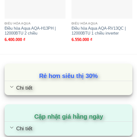
nhôm màu xanh cho khả năng chống ăn mòn cao
hơn nhôm, cho tuổi thọ dài lâu và góp phần tiết
kiệm năng lượng.
ĐIỀU HÒA AQUA
ĐIỀU HÒA AQUA
Điều hòa Aqua AQA-H13PH |
Điều hòa Aqua AQA-RV13QC |
12000BTU 2 chiều
12000BTU 1 chiều inverter
Chế độ hoạt động cho giấc ngủ
6.400.000
₫
6.550.000
₫
Chế độ này dành riêng cho giấc ngủ, giúp điều hòa
vận hành với độ ồn cực thấp, mức nhiệt độ phòng
phù hợp để bạn có một giấc ngủ trọn vẹn.
Rẻ hơn siêu thị 30%
Cùng Chủ Đề:
Chi tiết
Cập nhật giá hằng ngày
Chi tiết