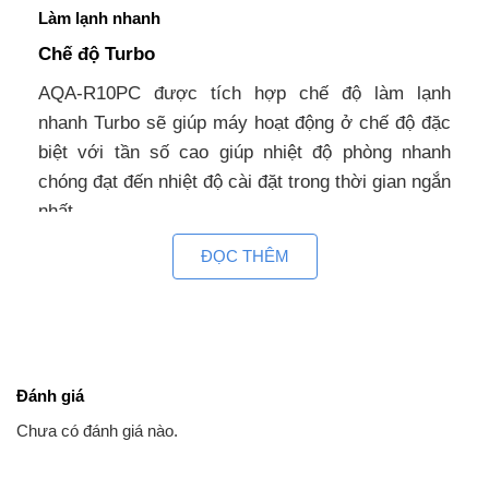
Làm lạnh nhanh
Chế độ Turbo
AQA-R10PC được tích hợp chế độ làm lạnh
nhanh Turbo sẽ giúp máy hoạt động ở chế độ đặc
biệt với tần số cao giúp nhiệt độ phòng nhanh
chóng đạt đến nhiệt độ cài đặt trong thời gian ngắn
nhất.
ĐỌC THÊM
Chế độ này sẽ mang tới nhiều lợi ích sau:
Làm mát căn phòng bạn với nhiệt độ giảm ngay 1.5
độ trong vòng 3 phút và lạnh nhanh hơn đến 47%.
Lượng không khí trong phòng tăng 25%.
Đánh giá
Khoảng cách gió thổi xa hơn đến 20%.
Chưa có đánh giá nào.
Luồng gió Triple rất dễ chịu