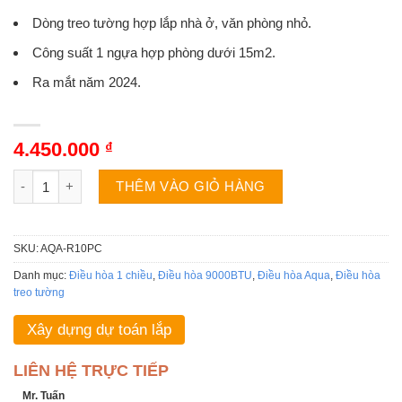
Dòng treo tường hợp lắp nhà ở, văn phòng nhỏ.
Công suất 1 ngựa hợp phòng dưới 15m2.
Ra mắt năm 2024.
4.450.000
₫
Điều hòa Aqua AQA-R10PC | 9000BTU 1 chiều số lượng
THÊM VÀO GIỎ HÀNG
SKU:
AQA-R10PC
Danh mục:
Điều hòa 1 chiều
,
Điều hòa 9000BTU
,
Điều hòa Aqua
,
Điều hòa
treo tường
Xây dựng dự toán lắp
LIÊN HỆ TRỰC TIẾP
Mr. Tuấn