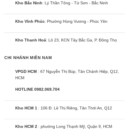
Kho Bắc Ninh
: Lý Thần Tông - Từ Sơn - Bắc Ninh
Kho Vĩnh Phúc
: Phường Hùng Vương - Phúc Yên
Kho Thanh Hoá
: Lô 23, KCN Tây Bắc Ga, P. Đông Thọ
CHI NHÁNH MIỀN NAM
VPGD HCM
: 67 Nguyễn Thị Búp, Tân Chánh Hiệp, Q12,
HCM
HOTLINE 0982.069.704
Điều hòa Aqua AQA-KCR18PA |
18000BTU 1 chiều
Kho HCM 1
: 106 Đ. Lê Thị Riêng, Tân Thới An, Q12
Kho HCM 2
: phường Long Thạnh Mỹ, Quận 9, HCM