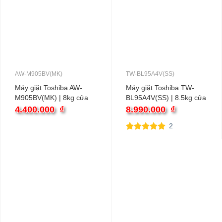
AW-M905BV(MK)
TW-BL95A4V(SS)
Máy giặt Toshiba AW-
Máy giặt Toshiba TW-
M905BV(MK) | 8kg cửa
BL95A4V(SS) | 8.5kg cửa
trên
ngang inverter
4.400.000
₫
8.990.000
₫
2
5.00
2
trên 5
dựa trên
đánh giá