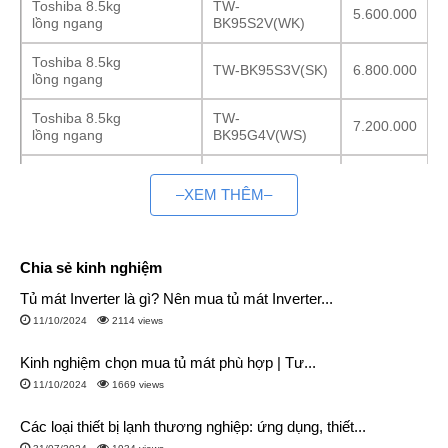
Toshiba 8.5kg
TW-
5.600.000
lồng ngang
BK95S2V(WK)
Toshiba 8.5kg
TW-BK95S3V(SK)
6.800.000
lồng ngang
Toshiba 8.5kg
TW-
7.200.000
lồng ngang
BK95G4V(WS)
Toshiba 8.5kg
TW-BL95A4V(SS)
8.990.000
lồng ngang
–XEM THÊM–
Tìm hiểu về máy giặt Toshiba 8∼8.5kg
Chia sẻ kinh nghiệm
Khối lượng giặt phù hợp
Tủ mát Inverter là gì? Nên mua tủ mát Inverter...
Máy giặt Toshiba 8∼8.5kg có khả năng giặt tối đa trong một
11/10/2024
2114 views
lần là 8∼8.5 kg quần áo khô khi chưa bị ướt. Tuy nhiên, bạn
chỉ nên cho lượng quần áo từ 70 – 80% khối lượng giặt để
Kinh nghiệm chọn mua tủ mát phù hợp | Tư...
nâng cao hiệu quả giặt giũ và tăng tuổi thọ cho máy giặt, tức là
11/10/2024
1669 views
nên giặt ít hơn từ 1 – 2 kg so với khối lượng giặt tối đa cho
phép.
Các loại thiết bị lạnh thương nghiệp: ứng dụng, thiết...