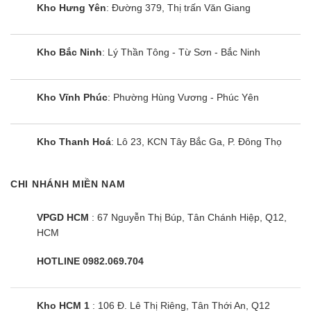
Kho Hưng Yên
: Đường 379, Thị trấn Văn Giang
Mức giá dao động từ 5,4 – 8,9 triệu đồng
Tìm hiểu thêm
Kho Bắc Ninh
: Lý Thần Tông - Từ Sơn - Bắc Ninh
Nguồn gốc, xuất xứ
Toshiba là thương hiệu của công ty Toshiba Corporation –
Kho Vĩnh Phúc
: Phường Hùng Vương - Phúc Yên
Nhật Bản chuyên cung cấp các sản phẩm điện tử và điện gia
dụng được thành lập năm 1939. Toshiba bắt đầu du nhập vào
Việt Nam từ những năm 1990 và ngày càng khẳng định được
Kho Thanh Hoá
: Lô 23, KCN Tây Bắc Ga, P. Đông Thọ
vị thế của mình với người tiêu dùng bởi các sản phẩm chất
lượng cao.
CHI NHÁNH MIỀN NAM
Máy giặt Toshiba 8kg∼8.5kg được sản xuất ở Trung Quốc và
VPGD HCM
: 67 Nguyễn Thị Búp, Tân Chánh Hiệp, Q12,
Thái Lan trên dây chuyền công nghệ hiện đại đảm bảo chất
HCM
lượng tối đa.
HOTLINE 0982.069.704
Thời gian bảo hành
Máy giặt Toshiba được bảo hành 24 tháng kể từ ngày
Kho HCM 1
: 106 Đ. Lê Thị Riêng, Tân Thới An, Q12
mua nhưng không quá 33 tháng kể từ ngày xuất kho