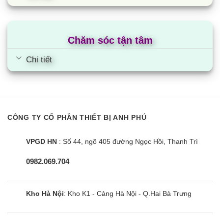
Chăm sóc tận tâm
Chi tiết
công suất máy giặt toshiba 8 cân rưỡi
Phân loại
CÔNG TY CỔ PHẦN THIẾT BỊ ANH PHÚ
Máy giặt Toshiba 8kg cửa trên lồng đứng
Thiết kế gọn nhẹ, nắp máy ở phía trên kết hợp với lồng
VPGD HN
: Số 44, ngõ 405 đường Ngọc Hồi, Thanh Trì
giặt đứng, giúp tiết kiệm được nhiều không gian diện tích
0982.069.704
Mức giá dao động từ 4,4 triệu đồng
Máy giặt Toshiba 8 cân rưỡi cửa trước lồng ngang
Kho Hà Nội
: Kho K1 - Cảng Hà Nội - Q.Hai Bà Trưng
Thiết kế lớn, cửa máy ở trước và lồng giặt nằm ngang
nên chiếm nhiều diện tích lắp đặt