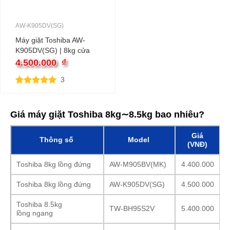
AW-K905DV(SG)
Máy giặt Toshiba AW-
K905DV(SG) | 8kg cửa
trên
4.500.000
₫
3
5.00
3
trên 5
dựa trên
đánh giá
Giá máy giặt Toshiba 8kg∼8.5kg bao nhiêu?
Giá
Thông số
Model
(VNĐ)
Toshiba 8kg lồng đứng
AW-M905BV(MK)
4.400.000
Toshiba 8kg lồng đứng
AW-K905DV(SG)
4.500.000
Toshiba 8.5kg
TW-BH95S2V
5.400.000
lồng ngang