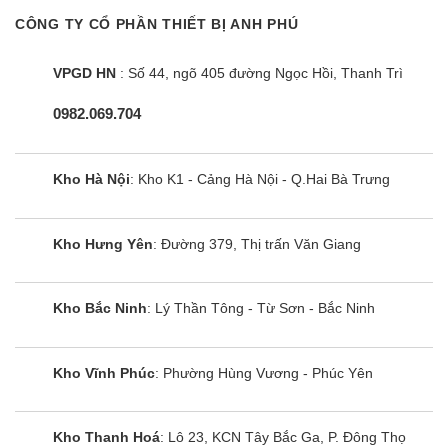
smart với hệ điều hành Android hoặc Google TV. Nó hoạt động
CÔNG TY CỔ PHẦN THIẾT BỊ ANH PHÚ
được là nhờ 2 bộ phận quan trọng là ram và chip xử lí.
VPGD HN
: Số 44, ngõ 405 đường Ngọc Hồi, Thanh Trì
Bạn có thể kết nối tivi Sony 65 inch Android với Internet, thao
tác cài đặt và tùy chọn trên giao diện người dùng thông minh,
0982.069.704
sử dụng kho ứng dụng vô tận cho giải trí lẫn làm việc.
Kích thước tham khảo và không gian phù hợp
Kho Hà Nội
: Kho K1 - Cảng Hà Nội - Q.Hai Bà Trưng
Kích thước:
Kích thước có chân,
đặt bàn
: 144,8 x 86,2 x 33cm
Kho Hưng Yên
: Đường 379, Thị trấn Văn Giang
Khối lượng có chân: 24,2kg
Kích thước không chân,
treo tường
: 144,8 x 83,6 x
Kho Bắc Ninh
: Lý Thần Tông - Từ Sơn - Bắc Ninh
5,3cm
Khối lượng không chân: 23,3kg
Kho Vĩnh Phúc
: Phường Hùng Vương - Phúc Yên
Vì có độ dày nhỏ nên mọi model đều có thể treo lên tường
được, rất tiện và đẹp mắt.
Kho Thanh Hoá
: Lô 23, KCN Tây Bắc Ga, P. Đông Thọ