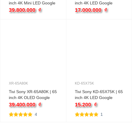
inch 4K Mini LED Google
inch 4K LED Google
39.800.000
₫
17.000.000
₫
XR-65A80K
KD-65X75K
Tivi Sony XR-65A80K | 65
Tivi Sony KD-65X75K | 65
inch 4K OLED Google
inch 4K LED Google
39.400.000
₫
15.200
₫
4
1
5.00
4
trên 5
5.00
1
trên 5
dựa trên
dựa trên
đánh giá
đánh giá