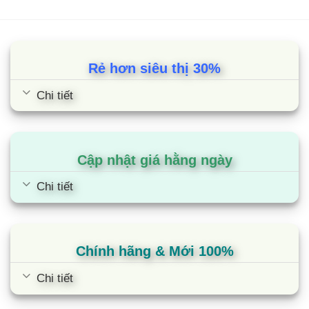
Trong đó Bravia là một thương hiệu của Sony Visual Products
Inc., một công ty con thuộc sở hữu của Sony Corporation và
được sử dụng để đặt tên cho mọi mẫu tivi Sony. Từ viết tắt
của nó là “Best Resolution Audio Visual Integrated Arch
Rẻ hơn siêu thị 30%
architecture”.
Chi tiết
Hầu hết các mẫu tivi Sony 65 inch Bravia đều được sản xuất
và lắp ráp tại Malaysia. Đây là một trong những nơi có nhà
máy sản xuất và lắp ráp tivi hiện đại nhất thế giới.
Cập nhật giá hằng ngày
Bảo hành
Với tivi
: sản phẩm được bảo hành 24 tháng tính từ
Chi tiết
ngày mua, nhưng không quá 30 tháng từ ngày phát
hành phiếu bảo hành hoặc ngày xuất hàng của Công ty
Sony Electronics Việt Nam.
Chính hãng & Mới 100%
Với phụ kiện
: Sony không bảo hành các phụ kiện kèm
theo, ngoại trừ bộ nguồn tivi. Hãng chỉ bảo hành phụ
Chi tiết
kiện bán riêng trong 3 tháng.