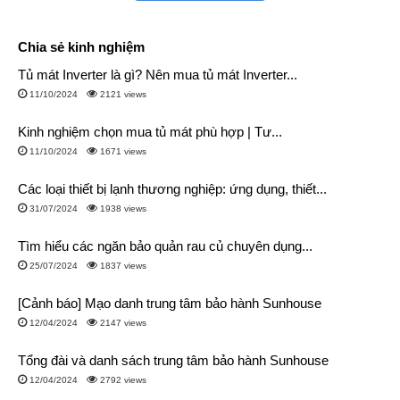
KD-65X86J
21.300.000
Android
65 inch 4K OLED
Chia sẻ kinh nghiệm
XR-65A80K
39.300.000
Android
Tủ mát Inverter là gì? Nên mua tủ mát Inverter...
65 inch 4K OLED
11/10/2024
2121 views
KD-65A8H
41.800.000
Android
Kinh nghiệm chọn mua tủ mát phù hợp | Tư...
65 inch 4K OLED
XR-65A80J
46.800.000
11/10/2024
1671 views
Android
Các loại thiết bị lạnh thương nghiệp: ứng dụng, thiết...
Giới thiệu tivi Sony 65 inch
31/07/2024
1938 views
Thương hiệu và xuất xứ
Tìm hiểu các ngăn bảo quản rau củ chuyên dụng...
Sony là tập đoàn điện tử đa quốc gia hàng đầu thế giới, được
25/07/2024
1837 views
thành lập vào tháng 5 năm 1946 và có trụ sở chính tại Tokyo,
Nhật Bản. Hiện nay, Sony đang là tập đoàn điện tử top 5 thế
[Cảnh báo] Mạo danh trung tâm bảo hành Sunhouse
giới và là một trong những thương hiệu tivi nổi bật nhất trên thị
12/04/2024
2147 views
trường nhờ những công nghệ hình ảnh và âm thanh mang đặc
Tổng đài và danh sách trung tâm bảo hành Sunhouse
trưng riêng.
12/04/2024
2792 views