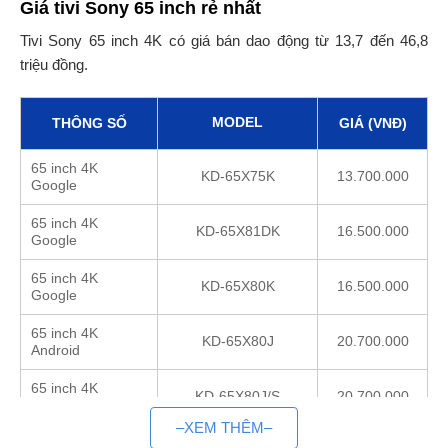
Giá tivi Sony 65 inch rẻ nhất
Tivi Sony 65 inch 4K có giá bán dao động từ 13,7 đến 46,8
triệu đồng.
MODEL
THÔNG SỐ
GIÁ (VNĐ)
65 inch 4K
KD-65X75K
13.700.000
Google
65 inch 4K
KD-65X81DK
16.500.000
Google
65 inch 4K
KD-65X80K
16.500.000
Google
65 inch 4K
KD-65X80J
20.700.000
Android
65 inch 4K
KD-65X80J/S
20.700.000
Android
–XEM THÊM–
65 inch 4K